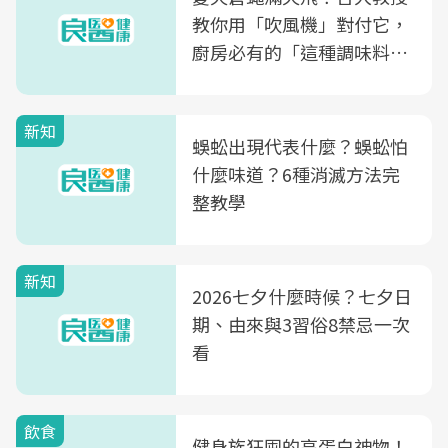
教你用「吹風機」對付它，
廚房必有的「這種調味料」
竟是蒼蠅剋星～
新知
蜈蚣出現代表什麼？蜈蚣怕
什麼味道？6種消滅方法完
整教學
新知
2026七夕什麼時候？七夕日
期、由來與3習俗8禁忌一次
看
飲食
健身族狂囤的高蛋白神物！