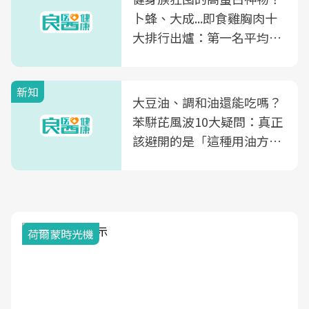
卜蜂、大成...即食雞胸肉十
大排行出爐：第一名平均一
片不到50元
新知
大豆油、調和油還能吃嗎？
苯駢芘風波10大疑問：真正
該避開的是「這種用油方
式」
荷爾蒙時光機