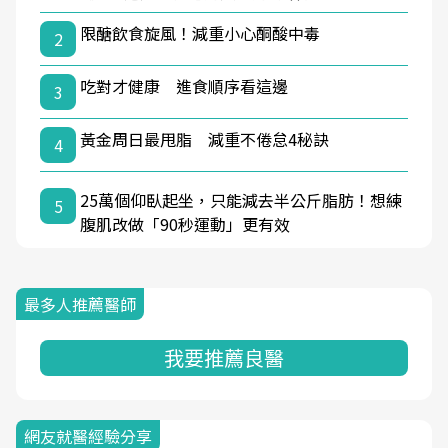
限醣飲食旋風！減重小心酮酸中毒
2
吃對才健康 進食順序看這邊
3
黃金周日最甩脂 減重不倦怠4秘訣
4
25萬個仰臥起坐，只能減去半公斤脂肪！想練
5
腹肌改做「90秒運動」更有效
最多人推薦醫師
我要推薦良醫
網友就醫經驗分享