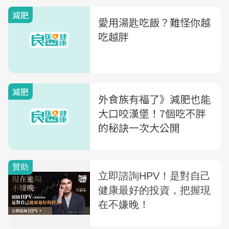
減肥
愛用湯匙吃飯？難怪你越
吃越胖
減肥
外食族有福了》減肥也能
大口咬漢堡！7個吃不胖
的秘訣一次大公開