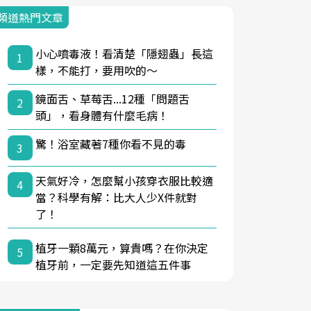
頻道熱門文章
小心噴毒液！看清楚「隱翅蟲」長這
1
樣，不能打，要用吹的～
鏡面舌、草莓舌...12種「問題舌
2
頭」，看身體有什麼毛病！
驚！浴室藏著7種你看不見的毒
3
天氣好冷，怎麼幫小孩穿衣服比較適
4
當？科學有解：比大人少X件就對
了！
植牙一顆8萬元，算貴嗎？在你決定
5
植牙前，一定要先知道這五件事