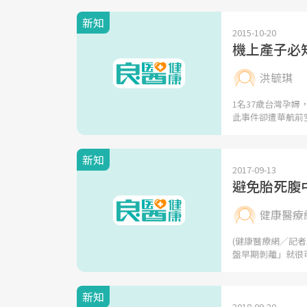
新知
2015-10-20
機上產子必
洪毓琪
1名37歲台灣孕
此事件卻遭華航前
新知
2017-09-13
避免胎死腹
健康醫療
(健康醫療網╱記
盤早期剝離」就很
新知
2018-09-20