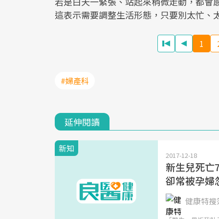
若是白天一緊張、站起來稍微走動，都會
這表示需要調整生活形態，只要別太忙、
1
#婦產科
延伸閱讀
新知
2017-12-18
新生兒死亡
卻常被孕婦
健康特搜簿