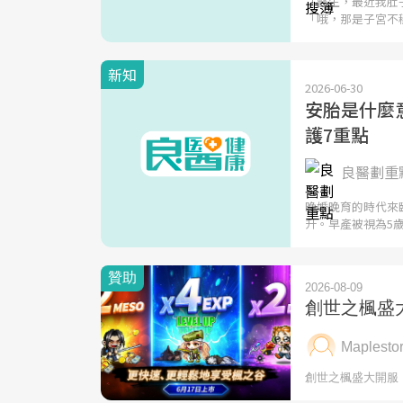
「醫生，最近我肚
「哦，那是子宮不
新知
2026-06-30
安胎是什麼
護7重點
良醫劃重點
晚婚晚育的時代來
升。早產被視為5