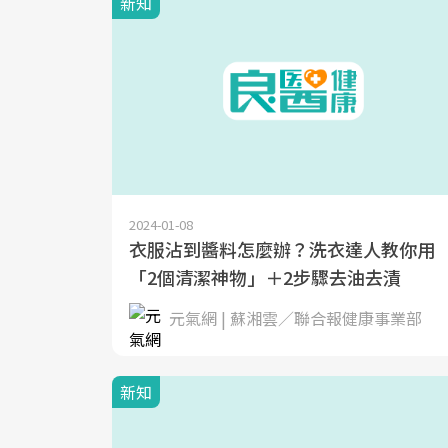
新知
2024-01-08
衣服沾到醬料怎麼辦？洗衣達人教你用
「2個清潔神物」＋2步驟去油去漬
元氣網 | 蘇湘雲／聯合報健康事業部
新知