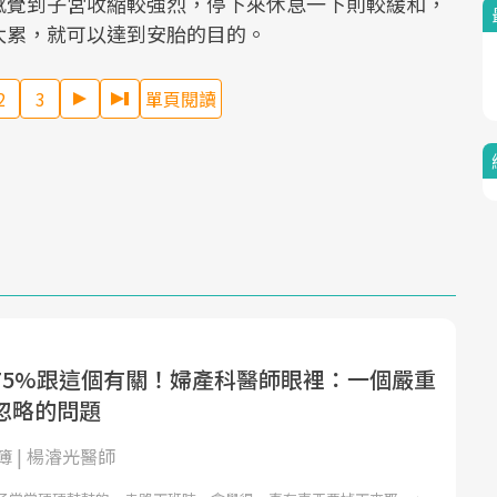
感覺到子宮收縮較強烈，停下來休息一下則較緩和，
太累，就可以達到安胎的目的。
2
3
單頁閱讀
75%跟這個有關！婦產科醫師眼裡：一個嚴重
忽略的問題
 | 楊濬光醫師