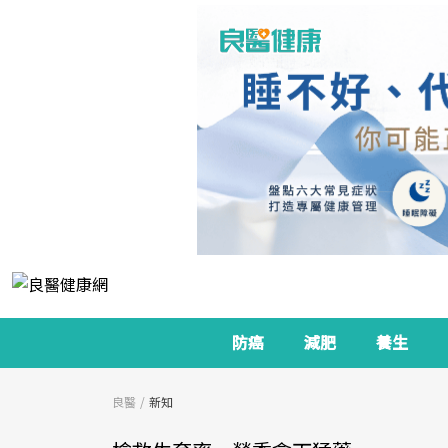
防癌
減肥
養生
良醫
新知