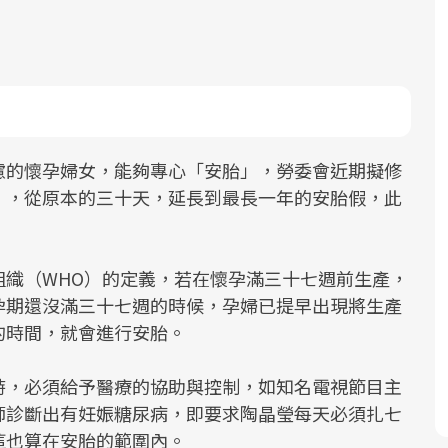
慮的懷孕婦女，能夠專心「安胎」，勞委會近期擬修
面對超高齡社會的浪潮，台灣正在快速
」，從原本的三十天，延長到最長一年的安胎假，此
邁向「健康照護」的新時代。隨著國家
政策如「健康台灣推動委員會」與「長
照3.0」的推進，「預防醫學」已成全民
組織（WHO）的定義，若在懷孕滿三十七週前生產，
關注的核心議題。然而，健檢不只是醫
孕期還沒滿三十七週的時候，孕婦已提早出現將生產
療院所的服務，更是民眾了解自身健康
的時間，就會進行安胎。
狀況、啟動健康管理的重要起點。
時，必須給予醫療的協助與控制，如知名電視節目主
前往專題
師診斷出有妊娠糖尿病，即要求陶晶瑩每天必須扎七
這也算在安胎的範圍內。