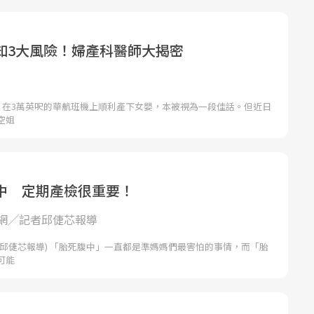
知3大風險！婦產科醫師大揭密
婦，在3萬英呎的華航班機上順利產下女嬰，本被視為一段佳話。但近日
空姐
中 定期產檢很重要！
網╱記者邱倢芯報導
者邱倢芯報導) 「胎死腹中」一直都是準媽媽們最害怕的事情，而「胎
可能