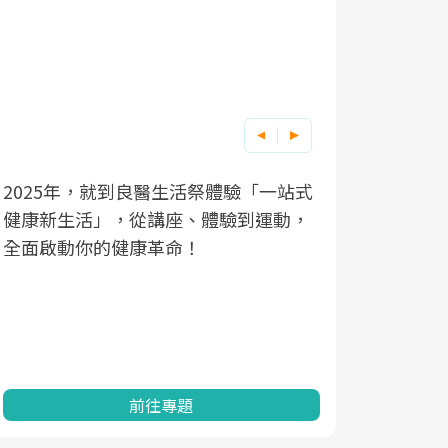
2025年，就到良醫生活祭體驗「一站式
良醫健康網
根據不同性
因應超高齡
健康新生活」，從講座、體驗到運動，
發，透過醫
現在、未來
「2025
全面啟動你的健康革命！
建立對亞健
化，知道該
康促進為目
改善行動。
民眾健康的
查、數據分
一起成為台
前往專題