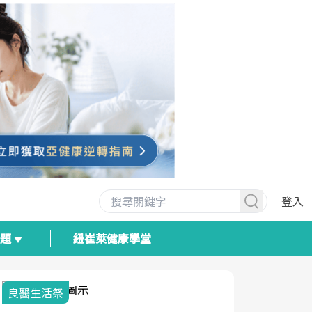
登入
專題
紐崔萊健康學堂
良醫生活祭
我與健康韌
荷爾蒙時光
2025健檢