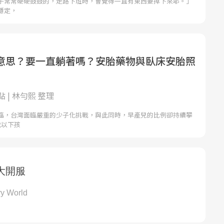
子常常硬硬鼓鼓的，走路下班時，會覺得一直有東西要掉下來耶。」
穩定，
意思？要一直躺著嗎？安胎藥物與臥床安胎照
 | 林勻熙 整理
臨，台灣面臨嚴重的少子化挑戰，與此同時，早產兒的比例卻持續攀
歲以下孩