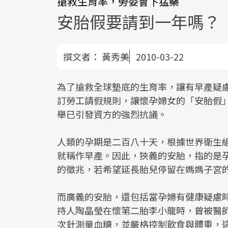
搶救生育率，勞委會下猛藥
安胎假要請到一年嗎？
撰文者：
黃秀美
2010-03-22
為了搶救全球墊底的生育率，讓有早產疑
訂勞工請假規則，讓懷孕婦女的「安胎假
舉已引發資方的強烈抗議。
人類的孕期是二百八十天，根據世界衛生
就稱作早產。因此，狹義的安胎，指的是
的徵兆，若希望延長胎兒停留在媽媽子宮
而廣義的安胎，還包括當孕婦有健康疑慮
持人陶晶瑩在懷第二胎李小龍時，曾被醫
次針測量血糖，並嚴格控制飲食與體重，