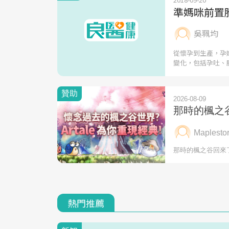
準媽咪前置
吳珮均
從懷孕到生產，孕
變化，包括孕吐、
熱門推薦