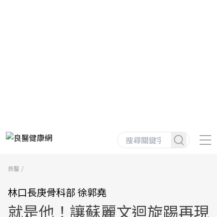
良醫
林口長庚骨科部 徐郭堯
就是他！讓蘇麗文迴旋踢再現