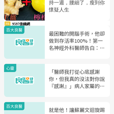
百大良醫
最困難的開腦手術，他卻
做到存活率100%！第一
名神經外科醫師告白：
「冷血」是為救更多人命
心靈
「醫師我打從心底感謝
你，但我真的沒法對你說
『感謝』」病人家屬的一
番話，給醫師的自省
百大良醫
就是他！讓蘇麗文迴旋踢