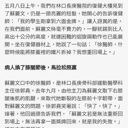
五月八日上午，我們在林口長庚醫院的復健大樓見到
了蘇麗文，仍是一頭亮麗的短髮，她開心的告訴復健
師：「我的學生剛拿到六面金牌。」讓人訝異的是，
在我們面前，蘇麗文絲毫不費力的，一腳就踢到比人
高出十公分的高度，就連困難的迴旋踢動作也已能展
開。坐在復健器材上，她說了一句話：「徐醫師，什
麼時候能將膝蓋裡的鐵片拆掉？我想重回場上。」
病人換了膝關節後，馬拉松照贏
蘇麗文口中的徐醫師，是林口長庚骨科部運動醫學科
主任徐郭堯。去年九月，由他主刀為蘇麗文取下右膝
腿後肌的肌腱，來取代她斷裂的左膝前十字韌帶，面
對蘇麗文的問題，徐郭堯笑著說：「快了，快了。」
接著，他回過頭告訴我們，「蘇麗文若是無法重新回
到場上，無法再拿一面獎牌回來，就是我的失敗。」