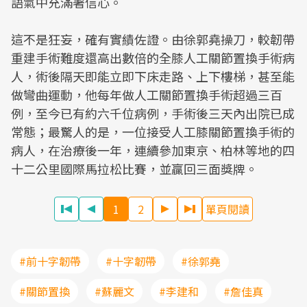
語氣中充滿著信心。
這不是狂妄，確有實績佐證。由徐郭堯操刀，較韌帶
重建手術難度還高出數倍的全膝人工關節置換手術病
人，術後隔天即能立即下床走路、上下樓梯，甚至能
做彎曲運動，他每年做人工關節置換手術超過三百
例，至今已有約六千位病例，手術後三天內出院已成
常態；最驚人的是，一位接受人工膝關節置換手術的
病人，在治療後一年，連續參加東京、柏林等地的四
十二公里國際馬拉松比賽，並贏回三面獎牌。
1
2
單頁閱讀
#前十字韌帶
#十字韌帶
#徐郭堯
#關節置換
#蘇麗文
#李建和
#詹佳真