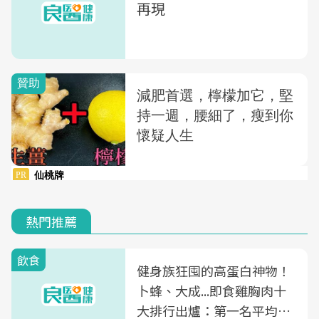
再現
熱門推薦
飲食
健身族狂囤的高蛋白神物！
卜蜂、大成...即食雞胸肉十
大排行出爐：第一名平均一