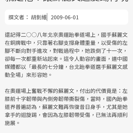
撰文者：
胡釗維
2009-06-01
還記得二○○八年北京奧運跆拳道場上，國手蘇麗文
在銅牌戰中，只靠著右腳支撐身體重量，以受傷的左
腳不斷向對手進攻，對戰過程中，她跌倒了十一次，
卻每一次都重新站起來。這令人動容的畫面，連中國
媒體都以「最長的七分鐘，台北跆拳道選手蘇麗文感
動全場」來形容她。
在奧運場上奮戰不懈的蘇麗文，付出的代價竟是：左
膝前十字韌帶與內側旁韌帶撕裂傷，當時，國內跆拳
道界普遍認為，蘇麗文難再恢復昔日身手，尤其是她
拿手的迴旋踢，會因為左膝韌帶受傷，已無法再順利
施展。