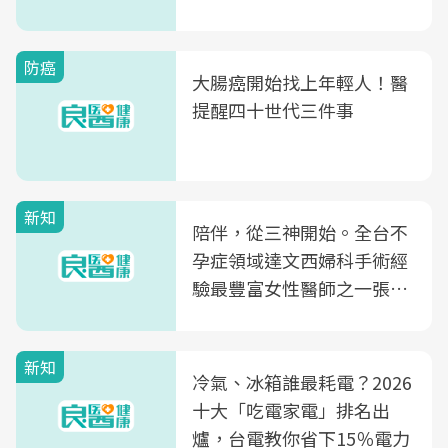
片不到50元
防癌
大腸癌開始找上年輕人！醫
提醒四十世代三件事
新知
陪伴，從三神開始。全台不
孕症領域達文西婦科手術經
驗最豐富女性醫師之一張永
玲領軍，打造全台首創「生
殖銀行概念形象館」，攜手
新知
光田醫院建構360度女性健
冷氣、冰箱誰最耗電？2026
康照護生態圈
十大「吃電家電」排名出
爐，台電教你省下15％電力