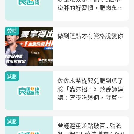
復胖的好習慣，肥肉永遠
斷捨離
減肥
佐佐木希從嬰兒肥到瓜子
臉「靠這招」》營養師建
議：宵夜吃這個，就算吃
到飽也不會變胖
減肥
曾經體重差點破百...營養
師一週2天改這樣吃：8個