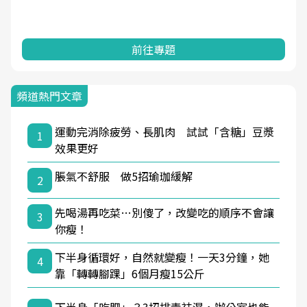
前往專題
頻道熱門文章
運動完消除疲勞、長肌肉 試試「含糖」豆漿
1
效果更好
脹氣不舒服 做5招瑜珈緩解
2
先喝湯再吃菜…別傻了，改變吃的順序不會讓
3
你瘦！
下半身循環好，自然就變瘦！一天3分鐘，她
4
靠「轉轉腳踝」6個月瘦15公斤