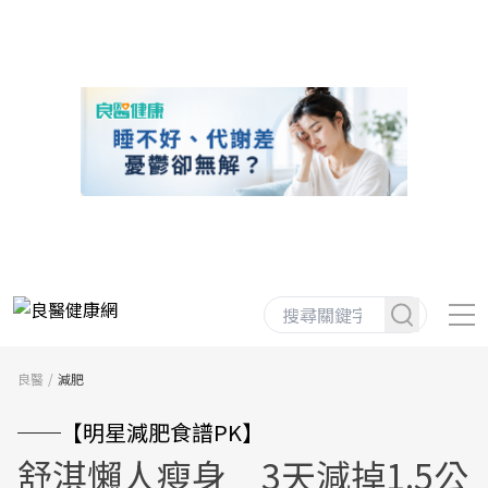
良醫
減肥
──【明星減肥食譜PK】
舒淇懶人瘦身 3天減掉1.5公