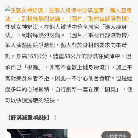
性感女神舒淇，在個人微博中分享居家「懶人瘦身
法」，到粉絲熱烈討論。（圖片／取材自舒淇微博）
華人演藝圈競爭激烈，藝人對於身材的要求向來苛
刻。身高165公分，體重53公斤的舒淇在微薄中，坦
承自己「很懶」，非常不喜歡上健身房流汗，加上平
常對美食來者不拒，因此一不小心便會發胖。但是經
過多年的心得累積，自行創新一套在家「閒晃」，便
可以快速減肥的秘訣。
【舒淇減重4秘訣】：
觀看更多
arrow_forward_ios