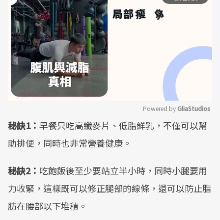
Powered by 
GliaStudios
秘訣1：
早餐只吃高纖麥片、低脂鮮乳，不僅可以幫
Mute
助排便，同時也非常營養健康。
秘訣2：
吃飽飯後至少要站立半小時，同時小腿要用
力收緊，這樣既可以修正腿部的線條，還可以防止脂
肪在腰部以下堆積。