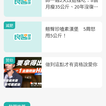
月瘦35公斤、20年沒復
胖
減肥
翹臀珍嗑素漢堡 5周怒
甩5公斤！