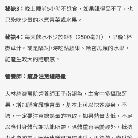
秘訣3：
晚上睡前5小時不進食，如果餓得受不了，也
只能吃少量的水煮青菜或水果。
秘訣4：
每天飲水不少於8杯（2500毫升），早晚1杯
麥草汁。或是隔3小時吃點蘋果、哈密瓜類的水果，
能產生較大的飽腹感。
營養師：瘦身注意總熱量
大林慈濟醫院營養師王子南認為，主食中多攝取蔬
果，增加膳食纖維含量，基本上可以快速瘦身，不
過，一定要注意總熱量的攝取，如果熱量太低，不足
以應付身體代謝功能所需，除體重容易變輕外，抵抗
力也會較差。因此建議可攝取地瓜、馬鈴薯、南瓜等