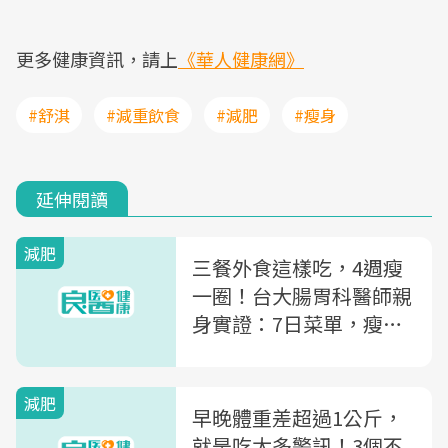
更多健康資訊，請上
《華人健康網》
#舒淇
#減重飲食
#減肥
#瘦身
延伸閱讀
減肥
三餐外食這樣吃，4週瘦
一圈！台大腸胃科醫師親
身實證：7日菜單，瘦肚
又甩油
減肥
早晚體重差超過1公斤，
就是吃太多警訊！3個不