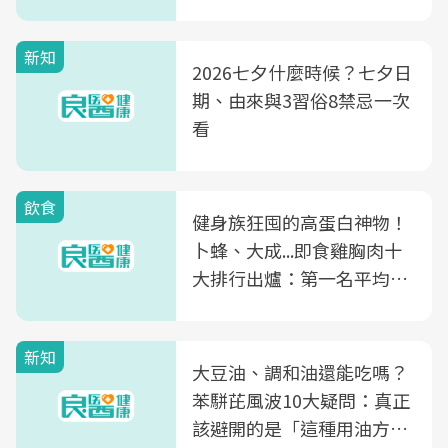
新知
2026七夕什麼時候？七夕日
期、由來與3習俗8禁忌一次
看
飲食
健身族狂囤的高蛋白神物！
卜蜂、大成...即食雞胸肉十
大排行出爐：第一名平均一
片不到50元
新知
大豆油、調和油還能吃嗎？
苯駢芘風波10大疑問：真正
該避開的是「這種用油方