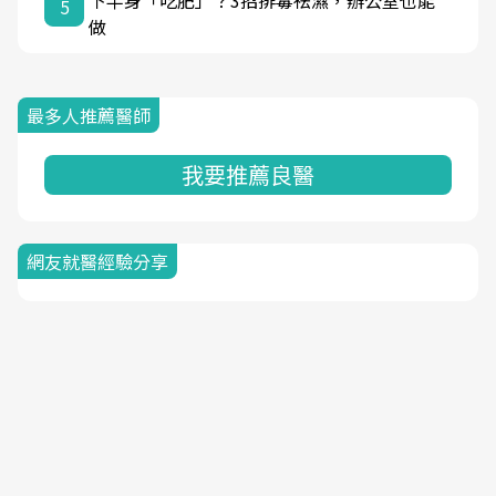
下半身「吃肥」？3招排毒祛濕，辦公室也能
5
做
最多人推薦醫師
我要推薦良醫
網友就醫經驗分享