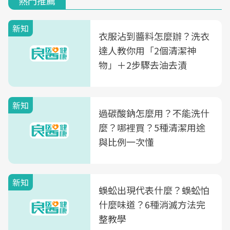
熱門推薦
新知
衣服沾到醬料怎麼辦？洗衣
達人教你用「2個清潔神
物」＋2步驟去油去漬
新知
過碳酸鈉怎麼用？不能洗什
麼？哪裡買？5種清潔用途
與比例一次懂
新知
蜈蚣出現代表什麼？蜈蚣怕
什麼味道？6種消滅方法完
整教學