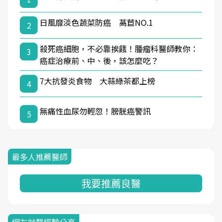
日風靡淡色蔬菜防癌 萵苣NO.1
2
殺死癌細胞，不必靠挨餓！腫瘤科醫師教你：
3
癌症治療前、中、後，該怎麼吃？
7大抗發炎食物 大蒜綠茶都上榜
4
無痛性血尿勿輕忽！膀胱癌警訊
5
最多人推薦醫師
我要推薦良醫