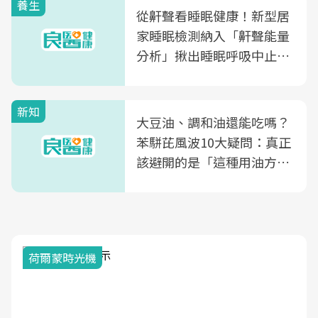
養生
從鼾聲看睡眠健康！新型居
家睡眠檢測納入「鼾聲能量
分析」揪出睡眠呼吸中止症
風險
新知
大豆油、調和油還能吃嗎？
苯駢芘風波10大疑問：真正
該避開的是「這種用油方
式」
荷爾蒙時光機