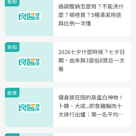
新知
過碳酸鈉怎麼用？不能洗什
麼？哪裡買？5種清潔用途
與比例一次懂
新知
2026七夕什麼時候？七夕日
期、由來與3習俗8禁忌一次
看
飲食
健身族狂囤的高蛋白神物！
卜蜂、大成...即食雞胸肉十
大排行出爐：第一名平均一
片不到50元