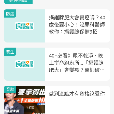
防癌
攝護腺肥大會變癌嗎？40
歲後要小心！泌尿科醫師
教你：攝護腺保健9招
養生
40+必看》尿不乾淨、晚
上拼命跑廁所...「攝護腺
肥大」會變癌？醫師破
解：男性要搞懂的2大迷
思