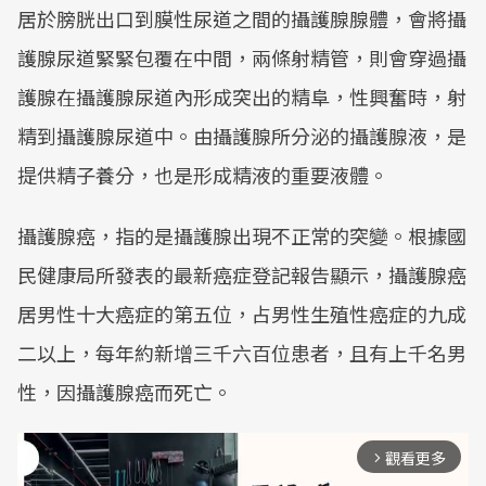
居於膀胱出口到膜性尿道之間的攝護腺腺體，會將攝
護腺尿道緊緊包覆在中間，兩條射精管，則會穿過攝
護腺在攝護腺尿道內形成突出的精阜，性興奮時，射
精到攝護腺尿道中。由攝護腺所分泌的攝護腺液，是
提供精子養分，也是形成精液的重要液體。
攝護腺癌，指的是攝護腺出現不正常的突變。根據國
民健康局所發表的最新癌症登記報告顯示，攝護腺癌
居男性十大癌症的第五位，占男性生殖性癌症的九成
二以上，每年約新增三千六百位患者，且有上千名男
性，因攝護腺癌而死亡。
觀看更多
arrow_forward_ios