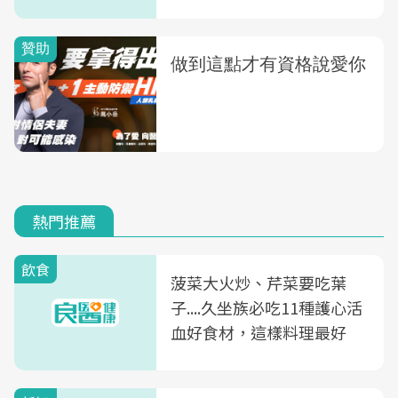
熱門推薦
飲食
菠菜大火炒、芹菜要吃葉
子....久坐族必吃11種護心活
血好食材，這樣料理最好