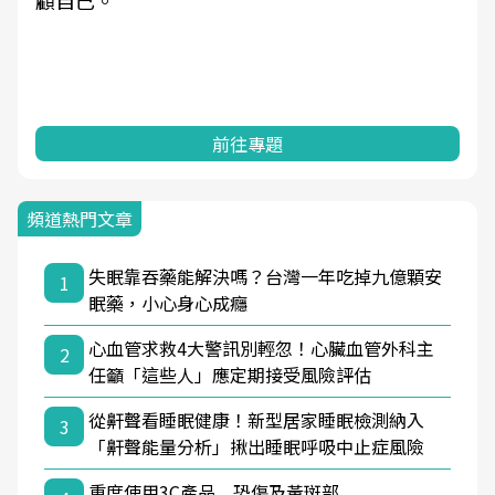
顧自己。
前往專題
頻道熱門文章
失眠靠吞藥能解決嗎？台灣一年吃掉九億顆安
1
眠藥，小心身心成癮
心血管求救4大警訊別輕忽！心臟血管外科主
2
任籲「這些人」應定期接受風險評估
從鼾聲看睡眠健康！新型居家睡眠檢測納入
3
「鼾聲能量分析」揪出睡眠呼吸中止症風險
重度使用3C產品 恐傷及黃斑部