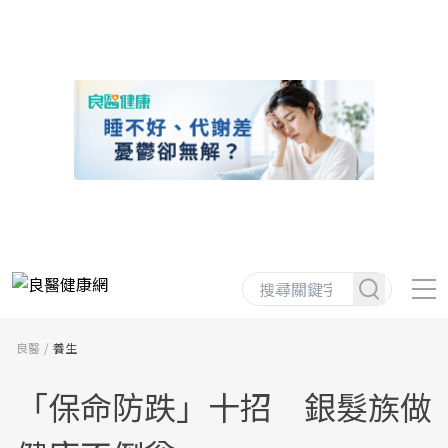
良醫
養生
「保命防跌」十招 銀髮族做