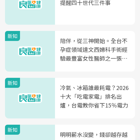
提醒四十世代三件事
新知
陪伴，從三神開始。全台不
孕症領域達文西婦科手術經
驗最豐富女性醫師之一張永
玲領軍，打造全台首創「生
殖銀行概念形象館」，攜手
新知
光田醫院建構360度女性健
冷氣、冰箱誰最耗電？2026
康照護生態圈
十大「吃電家電」排名出
爐，台電教你省下15％電力
新知
明明薪水沒變，錢卻越存越