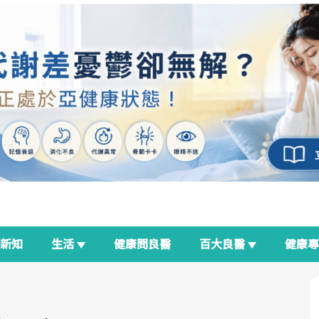
新知
生活
健康問良醫
百大良醫
健康
良醫生活祭
我與健康韌性的距離