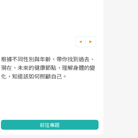
根據不同性別與年齡，帶你找到過去、
因應超高齡
現在、未來的健康節點，理解身體的變
「2025
化，知道該如何照顧自己。
康促進為目
民眾健康的
查、數據分
一起成為台
前往專題