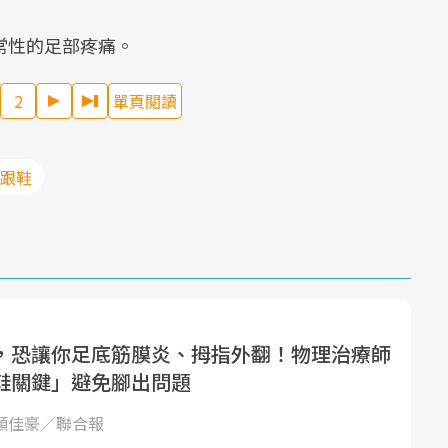
常性的足部疼痛。
2
單頁閱讀
高跟鞋
，恐讓你足底筋膜炎、拇指外翻！物理治療師
鞋關鍵」避免腳出問題
 顏佳豪／聯合報