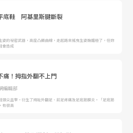
平底鞋 阿基里斯腱斷裂
生姿的祕密武器，高度凸顯曲線，走起路來搖曳生姿嫵媚極了，但妳
鞋會造成
不痛！拇指外翻不上門
網編輯部
鞋頭尖且窄，衍生了拇趾外翻足、前足疼痛及足底筋膜炎。「足底筋
，有很高