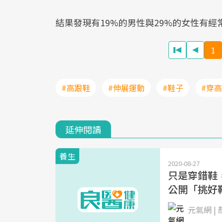
結果發現有19%的男性與29%的女性有經
1
#高跟鞋
#伸展運動
#鞋子
#穿
延伸閱讀
養生
2020-08-27
只是穿錯鞋
公開「挑好
元氣網 |