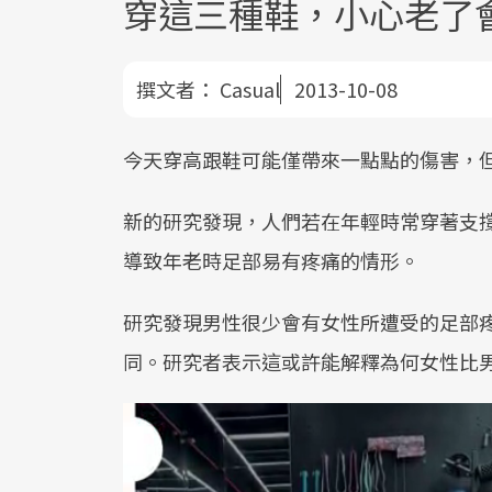
穿這三種鞋，小心老了
撰文者：
Casual
2013-10-08
今天穿高跟鞋可能僅帶來一點點的傷害，
新的研究發現，人們若在年輕時常穿著支
導致年老時足部易有疼痛的情形。
研究發現男性很少會有女性所遭受的足部
同。研究者表示這或許能解釋為何女性比