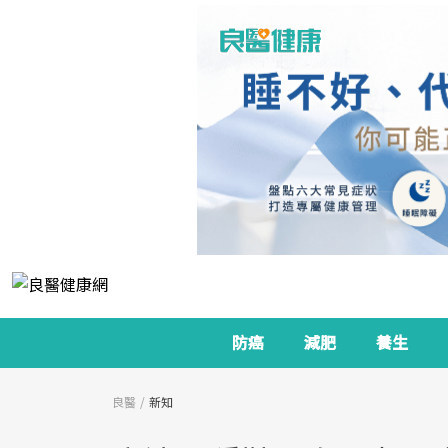
防癌
減肥
養生
良醫
新知