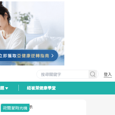
登入
專題
紐崔萊健康學堂
荷爾蒙時光機
2025健檢