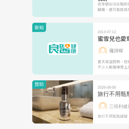
近年類似功夫鞋的
腳痛，還可能造成
新知
2013-07-12
蜜雪兒也愛
羅詩樺
夏天高溫悶熱，短
不少人都選擇穿上