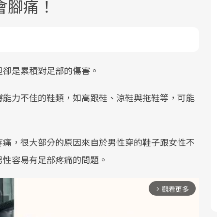
會腳痛！
但卻是累積對足部的傷害。
面對超高齡社會的浪潮，台灣正在快速
2025年，就到良醫生活祭體驗「一站式
良醫健康網從「換季的身體變化」出
撐能力不佳的鞋類，如高跟鞋、涼鞋與拖鞋等，可能
邁向「健康照護」的新時代。隨著國家
健康新生活」，從講座、體驗到運動，
發，透過醫學觀點與日常感受的對話，
政策如「健康台灣推動委員會」與「長
全面啟動你的健康革命！
建立對亞健康的認知，進而引導實際的
照3.0」的推進，「預防醫學」已成全民
改善行動。
疼痛，很大部分的原因來自於男性穿的鞋子跟女性不
關注的核心議題。然而，健檢不只是醫
男性容易有足部疼痛的問題。
療院所的服務，更是民眾了解自身健康
狀況、啟動健康管理的重要起點。
觀看更多
arrow_forward_ios
前往專題
前往專題
前往專題