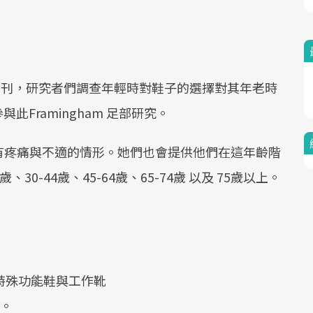
期刊，研究者們調查年輕時對鞋子的選擇對其年老時
與此Framingham 足部研究。
有疼痛與不適的情形。她們也會提供他們在這年齡階
0-44歲、45-64歲、65-74歲 以及 75歲以上。
、特殊功能鞋與工作靴
鞋。