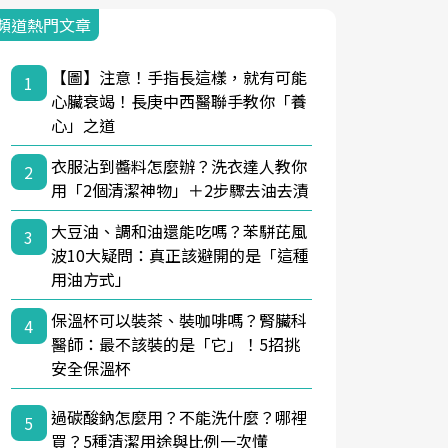
頻道熱門文章
【圖】注意！手指長這樣，就有可能
1
心臟衰竭！長庚中西醫聯手教你「養
心」之道
衣服沾到醬料怎麼辦？洗衣達人教你
2
用「2個清潔神物」＋2步驟去油去漬
大豆油、調和油還能吃嗎？苯駢芘風
3
波10大疑問：真正該避開的是「這種
用油方式」
保溫杯可以裝茶、裝咖啡嗎？腎臟科
4
醫師：最不該裝的是「它」！5招挑
安全保溫杯
過碳酸鈉怎麼用？不能洗什麼？哪裡
5
買？5種清潔用途與比例一次懂