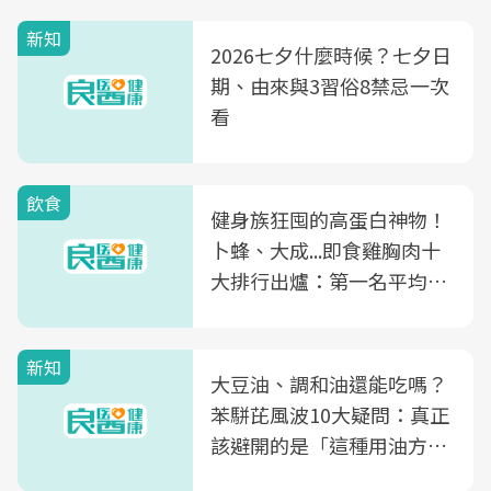
新知
2026七夕什麼時候？七夕日
期、由來與3習俗8禁忌一次
看
飲食
健身族狂囤的高蛋白神物！
卜蜂、大成...即食雞胸肉十
大排行出爐：第一名平均一
片不到50元
新知
大豆油、調和油還能吃嗎？
苯駢芘風波10大疑問：真正
該避開的是「這種用油方
式」