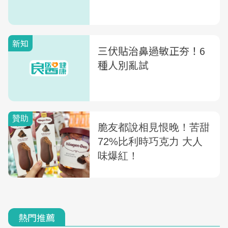
新知
三伏貼治鼻過敏正夯！6
種人別亂試
熱門推薦