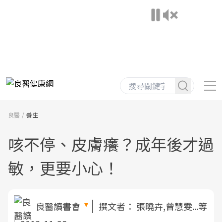
良醫
養生
咳不停、皮膚癢？成年後才過
敏，更要小心！
良醫讀書會
撰文者：
張曉卉,曾慧雯...等