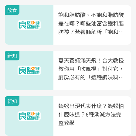
飲食
飽和脂肪酸、不飽和脂肪酸
差在哪？哪些油富含飽和脂
肪酸？營養師解析「飽和脂
肪酸」的優缺點、建議攝取
量
新知
夏天蒼蠅滿天飛！台大教授
教你用「吹風機」對付它，
廚房必有的「這種調味料」
竟是蒼蠅剋星～
新知
蜈蚣出現代表什麼？蜈蚣怕
什麼味道？6種消滅方法完
整教學