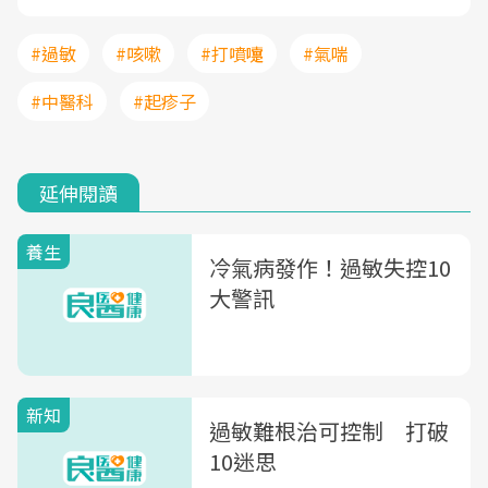
#過敏
#咳嗽
#打噴嚏
#氣喘
#中醫科
#起疹子
延伸閱讀
養生
冷氣病發作！過敏失控10
大警訊
新知
過敏難根治可控制 打破
10迷思