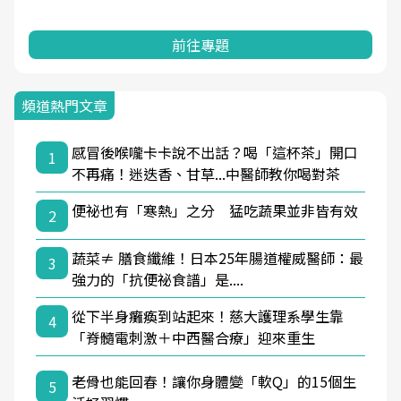
前往專題
頻道熱門文章
感冒後喉嚨卡卡說不出話？喝「這杯茶」開口
1
不再痛！迷迭香、甘草...中醫師教你喝對茶
便祕也有「寒熱」之分 猛吃蔬果並非皆有效
2
蔬菜≠ 膳食纖維！日本25年腸道權威醫師：最
3
強力的「抗便祕食譜」是....
從下半身癱瘓到站起來！慈大護理系學生靠
4
「脊髓電刺激＋中西醫合療」迎來重生
老骨也能回春！讓你身體變「軟Q」的15個生
5