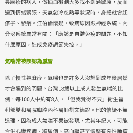
蕁麻疹的病人，做抽血檢測大多找不到過敏原，反而
遇到情緒緊張、天氣忽冷忽熱等狀況時，身體就會起
疹子、發癢。江伯倫懷疑，致病原因跟神經系統、內
分泌系統異常有關：「應該是自體免疫的問題，不知
什麼原因，造成免疫調節失控。」
氣喘常被誤認為感冒
除了慢性蕁麻疹，氣喘也是許多人沒想到成年後居然
才會遇到的問題。台灣18歲以上成人發生氣喘的比
例，每100人中約有8人，「但我覺得不只」衛生福
利部雙和醫院胸腔內科醫師劉文德說。他的懷疑不無
道理，因為成人氣喘不易被發現，尤其年紀大，可能
合併心臟疾病、糖尿病、高血壓甚至懷疑有惡性腫瘤