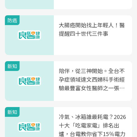
片不到50元
防癌
大腸癌開始找上年輕人！醫
提醒四十世代三件事
新知
陪伴，從三神開始。全台不
孕症領域達文西婦科手術經
驗最豐富女性醫師之一張永
玲領軍，打造全台首創「生
殖銀行概念形象館」，攜手
新知
光田醫院建構360度女性健
冷氣、冰箱誰最耗電？2026
康照護生態圈
十大「吃電家電」排名出
爐，台電教你省下15％電力