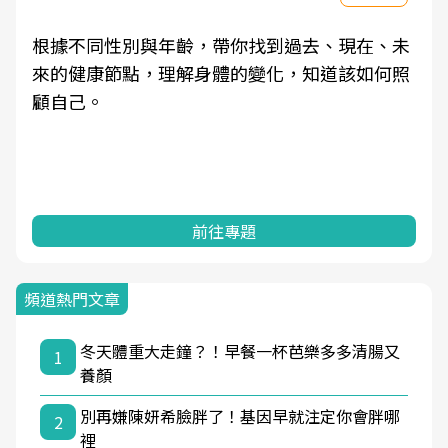
根據不同性別與年齡，帶你找到過去、現在、未
來的健康節點，理解身體的變化，知道該如何照
顧自己。
前往專題
頻道熱門文章
冬天體重大走鐘？！早餐一杯芭樂多多清腸又
1
養顏
別再嫌陳妍希臉胖了！基因早就注定你會胖哪
2
裡