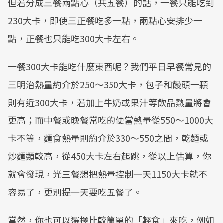
但若分成三餐兩點心（共五餐）的話，一餐只能吃到
230大卡，即使三正餐吃多一點，兩點心安排少一
點，正餐也只能吃300大卡左右。
一餐300大卡能吃什麼東西呢？我們平日早餐常見的
三明治熱量約介於250～350大卡，包子和饅頭一顆
則有近300大卡，若加上牛奶或果汁等飲品熱量將會
更高；而中餐或晚餐常吃的便當熱量從550～1000大
卡不等，麵食熱量則約介於330～550之間，乾麵或
炒麵類較高，從450大卡左右起跳，從以上估算，你
就會發現，光三餐想把熱量控制一天1150大卡就不
容易了，更別提一天要吃五餐了。
當然，你也可以選擇比較簡單的「輕食」來吃，例如