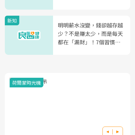
新知
明明薪水沒變，錢卻越存越
少？不是賺太少，而是每天
都在「漏財」！7個習慣一
次看
荷爾蒙時光機