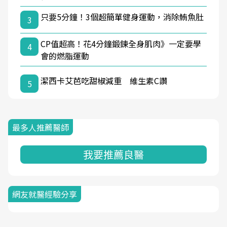
只要5分鐘！3個超簡單健身運動，消除鮪魚肚
3
CP值超高！花4分鐘鍛鍊全身肌肉》一定要學
4
會的燃脂運動
潔西卡艾芭吃甜椒減重 維生素C讚
5
最多人推薦醫師
我要推薦良醫
網友就醫經驗分享