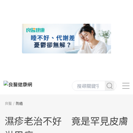
良醫
防癌
濕疹老治不好 竟是罕見皮膚