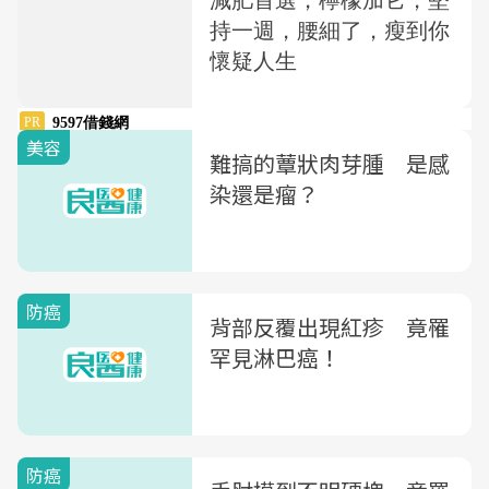
美容
難搞的蕈狀肉芽腫 是感
染還是瘤？
防癌
背部反覆出現紅疹 竟罹
罕見淋巴癌！
防癌