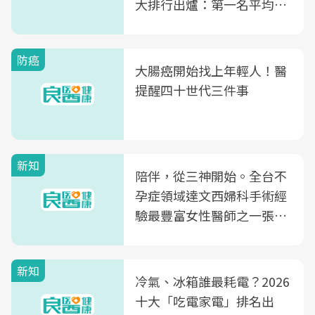
大排行出爐：第一名平均一
片不到50元
防癌
大腸癌開始找上年輕人！醫
提醒四十世代三件事
新知
陪伴，從三神開始。全台不
孕症領域達文西婦科手術經
驗最豐富女性醫師之一張永
玲領軍，打造全台首創「生
殖銀行概念形象館」，攜手
新知
光田醫院建構360度女性健
冷氣、冰箱誰最耗電？2026
康照護生態圈
十大「吃電家電」排名出