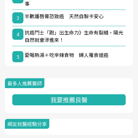
事
半數護唇膏恐致癌 天然自製卡安心
3
抗癌鬥士「跑」出生命力》生命有裂縫，陽光
4
自然就會滲進來！
愛喝熱湯＋吃辛辣食物 婦人罹食道癌
5
最多人推薦醫師
我要推薦良醫
網友就醫經驗分享