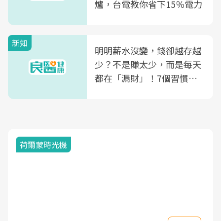
爐，台電教你省下15％電力
新知
明明薪水沒變，錢卻越存越
少？不是賺太少，而是每天
都在「漏財」！7個習慣一
次看
荷爾蒙時光機