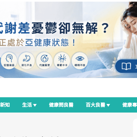
新知
生活
健康問良醫
百大良醫
健康
良醫生活祭
我與健康韌性的距離
荷爾蒙時光機