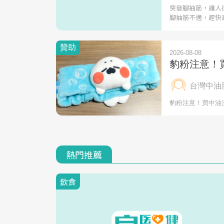
突發腳抽筋，讓人
腳抽筋不適，趕快
熱門推薦
飲食