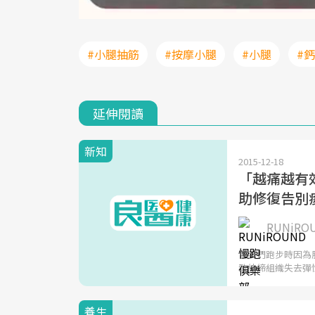
#小腿抽筋
#按摩小腿
#小腿
#
延伸閱讀
新知
2015-12-18
「越痛越有
助修復告別
RUNiR
當我們跑步時因為
致結締組織失去彈
養生