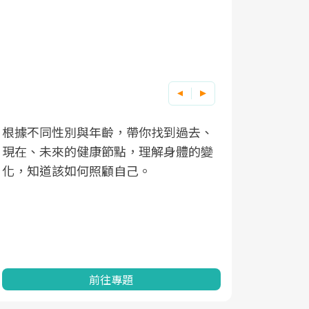
因應超高齡社會來臨，良醫健康網推動
「2025年健檢服務大調查」，以倡議健
康促進為目的，深耕健康篩檢之於台灣
民眾健康的關鍵角色，並透過問卷調
查、數據分析進行全年度報導。邀請您
一起成為台灣健康促進的推手之一！
前往專題