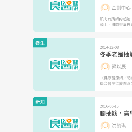
企劃中心
肌肉有所謂的起始
頭上。肌肉排毒按
養生
2014-12-08
冬季老是抽
梁以辰
（健康醫療網／記
聯合醫院仁愛院區
新知
2016-06-15
腳抽筋，高
洪毓琪