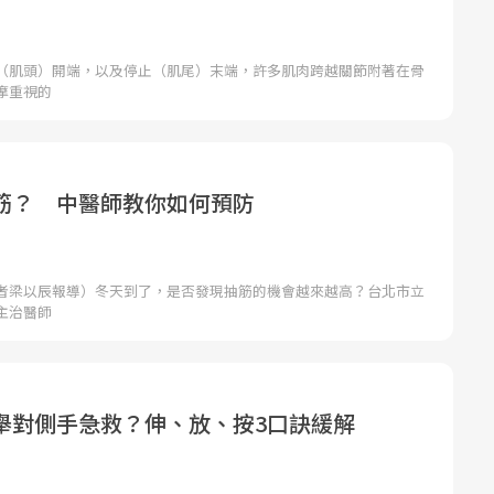
（肌頭）開端，以及停止（肌尾）末端，許多肌肉跨越關節附著在骨
摩重視的
筋？ 中醫師教你如何預防
者梁以辰報導）冬天到了，是否發現抽筋的機會越來越高？台北市立
主治醫師
舉對側手急救？伸、放、按3口訣緩解