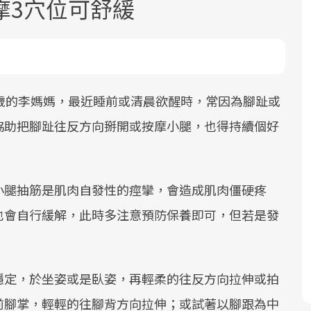
摩3穴位可舒緩
歲的李媽媽，最近睡前或清晨欲醒時，常因為腳趾或
協助把腳趾往反方向掰開或按摩小腿，也得持續個好
面對超高齡社會的浪潮，台灣正在快速
2025年，就到良醫生活祭體驗「一站式
良醫健康網從「換季的身體變化」出
根據不同性別與年齡，帶你找到過去、
邁向「健康照護」的新時代。隨著國家
健康新生活」，從講座、體驗到運動，
發，透過醫學觀點與日常感受的對話，
現在、未來的健康節點，理解身體的變
政策如「健康台灣推動委員會」與「長
全面啟動你的健康革命！
建立對亞健康的認知，進而引導實際的
化，知道該如何照顧自己。
小腿抽筋是肌肉自發性的痙攣，會造成肌肉僵硬疼
照3.0」的推進，「預防醫學」已成全民
改善行動。
關注的核心議題。然而，健檢不只是醫
也會自行緩解，此時多注意預防保養即可，但若是發
療院所的服務，更是民眾了解自身健康
狀況、啟動健康管理的重要起點。
穩定，於坐姿或是臥姿，再輕柔的往反方向拉伸或拍
前往專題
前往專題
前往專題
前往專題
前腳掌，輕輕的往腳背方向拉伸；或試著以腳跟為中