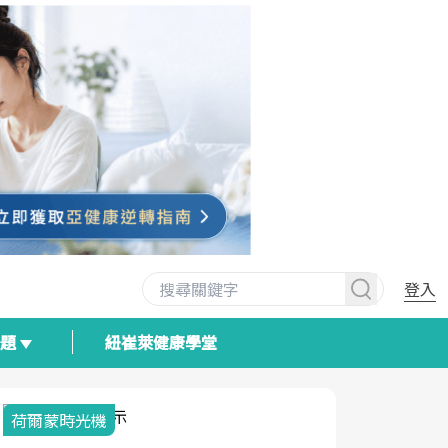
登入
專題
紐崔萊健康學堂
2025健檢服務大調查