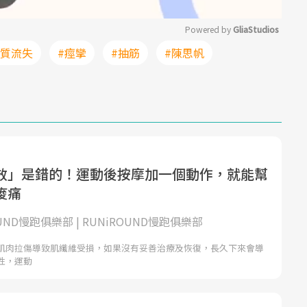
Powered by 
GliaStudios
鈣質流失
#痙攣
#抽筋
#陳思帆
Mute
效」是錯的！運動後按摩加一個動作，就能幫
痠痛
OUND慢跑俱樂部 | RUNiROUND慢跑俱樂部
肌肉拉傷導致肌纖維受損，如果沒有妥善治療及恢復，長久下來會導
性，運動