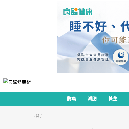
防癌
減肥
養生
良醫