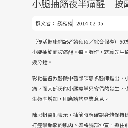
小腿抽筋夜半痛醒 按
撰文者：
談雍雍
2014-02-05
（優活健康網記者談雍雍／綜合報導）50
小腿抽筋而被痛醒。每回發作，就算先生
幾分鐘。
彰化基督教醫院中醫部陳思帆醫師指出，
痛。而大部份的小腿痙攣只會偶然發生，
生頻率增加，則應諮詢專業意見。
陳思帆醫師表示，抽筋時應確認身體保持
打痙攣繃緊的肌肉。如將腿部伸直，抓住