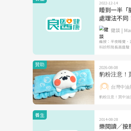
2022-12-14
睡到一半「
處理法不同
健談 | Ma
編按：半夜睡覺、
科診所院長高逢駿
養生
2014-08-28
樂閱讀／按