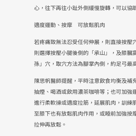
心，往下再往小趾外側緩慢旋轉，可以協
適度運動、按摩 可放鬆肌肉
若疼痛致無法忍受任何伸展，則直接按壓
則選擇按壓小腿後側的「承山」，及膝膕
孫」穴，取穴方法為腳掌內側，約足弓最
陳思帆醫師提醒，平時注意飲食均衡及補
抽煙、喝酒或飲用濃茶咖啡等；也可加強
進行柔軟操或適度拉筋，延展肌肉，訓練
至膝下也有放鬆肌肉作用，或睡前加強按
拉伸再放鬆。