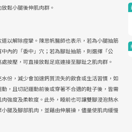
助放鬆小腿後伸肌肉群。
穴道以解除痙攣。陳思帆醫師也表示，若為小腿抽筋
窩中內的「委中」穴；若為腳趾抽筋，則選擇「公
高處按壓，可直接放鬆足底連接至腳趾之肌肉群。
充水份，減少會加速鈣質流失的飲食或生活習慣，如
運動，且切記運動前後或穿著不合適的鞋子後，皆需
肌肉強度及柔軟度。此外，睡前也可讓雙腳浸泡熱水
摩小腿及腳部肌肉，並藉由伸展操，儘量使肌肉緩慢