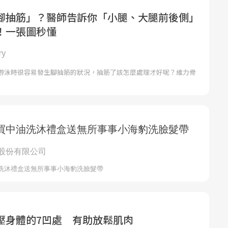
腳抽筋」？醫師告訴你「小腿、大腿前後側」
！一張圖秒懂
ry
游泳時很容易發生腳抽筋的狀況，抽筋了該怎麼處理才好呢？維力骨
壓身體的7凹處 有助放鬆肌肉