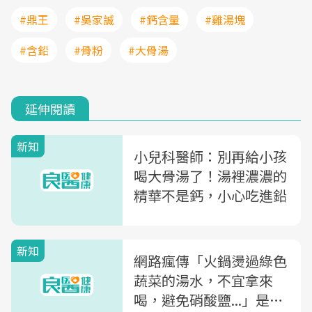
#鼎王
#吳家誠
#鈣含量
#雞湯塊
#含鉛
#骨粉
#大骨湯
延伸閱讀
新知
小兒科醫師：別再給小孩
喝大骨湯了！湯裡濃濃的
精華不是鈣，小心吃進鉛
新知
網路瘋傳「火鍋燙過綠色
蔬菜的湯水，不宜拿來
喝，避免硝酸鹽...」是真