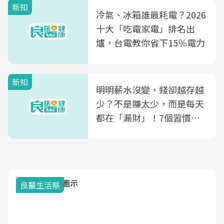
新知
光田醫院建構360度女性健
冷氣、冰箱誰最耗電？2026
康照護生態圈
十大「吃電家電」排名出
爐，台電教你省下15％電力
新知
明明薪水沒變，錢卻越存越
少？不是賺太少，而是每天
都在「漏財」！7個習慣一
次看
良醫生活祭