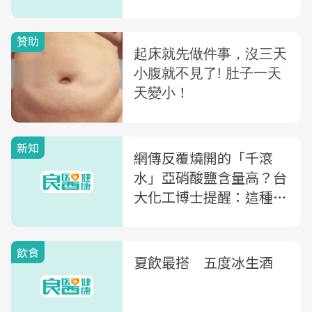
的嗎？
新知
網傳反覆燒開的「千滾
水」亞硝酸鹽含量高？台
大化工博士提醒：這種熱
水壺更要小心
飲食
夏飲最搭 五度冰生酒