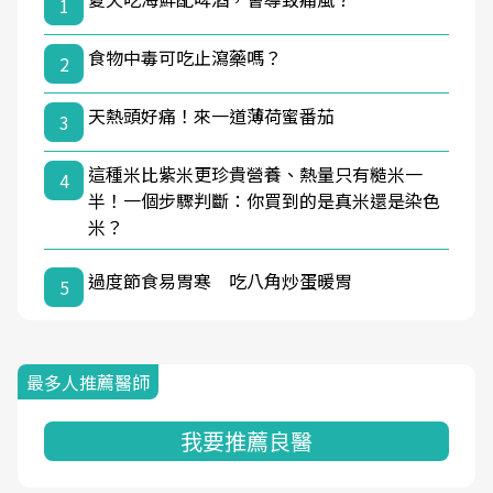
1
食物中毒可吃止瀉藥嗎？
2
天熱頭好痛！來一道薄荷蜜番茄
3
這種米比紫米更珍貴營養、熱量只有糙米一
4
半！一個步驟判斷：你買到的是真米還是染色
米？
過度節食易胃寒 吃八角炒蛋暖胃
5
最多人推薦醫師
我要推薦良醫