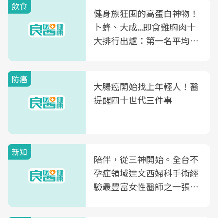
飲食
健身族狂囤的高蛋白神物！
卜蜂、大成...即食雞胸肉十
大排行出爐：第一名平均一
片不到50元
防癌
大腸癌開始找上年輕人！醫
提醒四十世代三件事
新知
陪伴，從三神開始。全台不
孕症領域達文西婦科手術經
驗最豐富女性醫師之一張永
玲領軍，打造全台首創「生
殖銀行概念形象館」，攜手