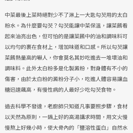
中菜最後上菜時絕對少不了淋上一大匙勾芡用的太白
粉水。為什麼要勾芡？勾芡能讓中菜保溫，讓菜餚看
起來油亮出色，但可怕的是讓菜餚中的油和調味料可
以均勻的裹在食材上，增加味道和口感。所以勾芡讓
菜餚熱量高的嚇人，你會莫名其妙吃進去一堆壞油和
調味料。此外太白粉多是化製澱粉，對身體有不小的
傷害，由於太白粉的澱粉分子小，吃進人體容易讓血
糖迅速飆高，有慢性病的人最好少吃勾芡食物。
過去科學不發達，老廚師只知道凡事要照步驟，食材
以天然為原則，一鍋上好的高湯講求時間，用文火慢
慢熬上好幾小時，使大骨內的「鹽溶性蛋白」自然水