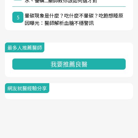
水、優碘...藥師教你該如何選才對
暈碳現象是什麼？吃什麼不暈碳？吃飽想睡原
5
因曝光：醫師解析血糖不穩警訊
最多人推薦醫師
我要推薦良醫
網友就醫經驗分享