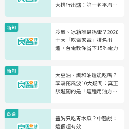
大排行出爐：第一名平均一
片不到50元
新知
冷氣、冰箱誰最耗電？2026
十大「吃電家電」排名出
爐，台電教你省下15％電力
新知
大豆油、調和油還能吃嗎？
苯駢芘風波10大疑問：真正
該避開的是「這種用油方
式」
飲食
豐胸只吃青木瓜？中醫說：
這個超有效