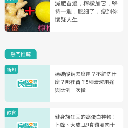
熱門推薦
新知
過碳酸鈉怎麼用？不能洗什
麼？哪裡買？5種清潔用途
與比例一次懂
飲食
健身族狂囤的高蛋白神物！
卜蜂、大成...即食雞胸肉十