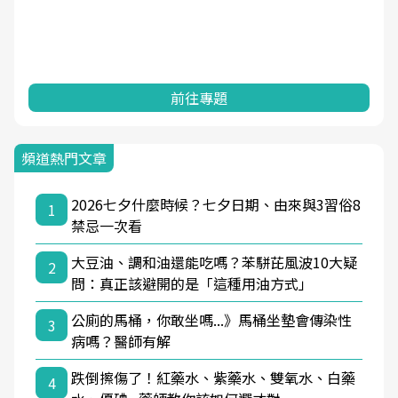
前往專題
頻道熱門文章
2026七夕什麼時候？七夕日期、由來與3習俗8
1
禁忌一次看
大豆油、調和油還能吃嗎？苯駢芘風波10大疑
2
問：真正該避開的是「這種用油方式」
公廁的馬桶，你敢坐嗎...》馬桶坐墊會傳染性
3
病嗎？醫師有解
跌倒擦傷了！紅藥水、紫藥水、雙氧水、白藥
4