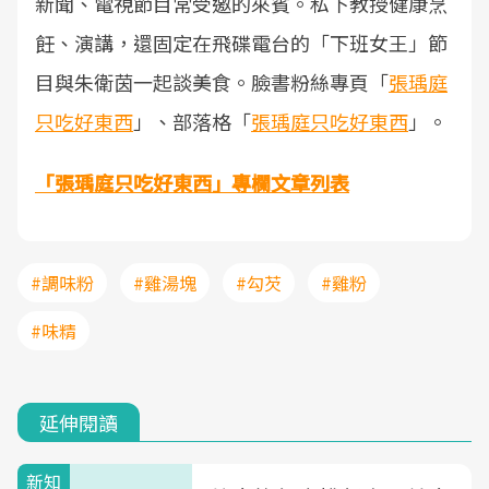
新聞、電視節目常受邀的來賓。私下教授健康烹
飪、演講，還固定在飛碟電台的「下班女王」節
目與朱衛茵一起談美食。臉書粉絲專頁「
張瑀庭
只吃好東西
」、部落格「
張瑀庭只吃好東西
」。
「張瑀庭只吃好東西」專欄文章列表
#調味粉
#雞湯塊
#勾芡
#雞粉
#味精
延伸閱讀
新知