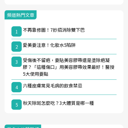
頻道熱門文章
不再靠修圖！7妙招消除雙下巴
1
愛美要注意！化妝水5陷阱
2
受傷後不留疤，要貼美容膠帶還是塗除疤凝
3
膠？「這種傷口」用美容膠帶效果最好！醫授
5大使用要點
六種皮膚常見毛病的飲食禁忌
4
秋天除斑怎麼吃？3大體質是哪一種
5