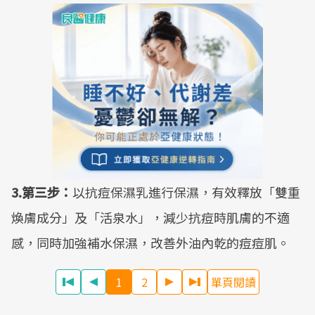
3.第三步：
以抗痘保濕乳進行保濕，有效釋放「雙重
煥膚成分」及「活泉水」，減少抗痘時肌膚的不適
感，同時加強補水保濕，改善外油內乾的痘痘肌。
1
2
單頁閱讀