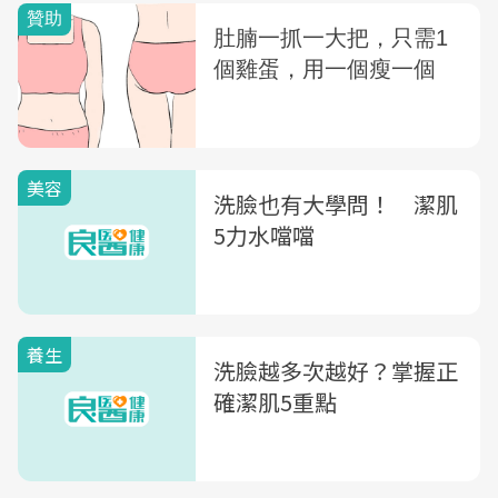
美容
洗臉也有大學問！ 潔肌
5力水噹噹
養生
洗臉越多次越好？掌握正
確潔肌5重點