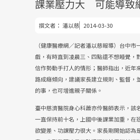
課業壓力大 可能導致
撰文者：
潘以慈
2014-03-30
（健康醫療網／記者潘以慈報導）台中市
戲，有時直到凌晨三、四點還不想睡覺，
信作勢動手打人的情形；醫師指出，近年
路成癮傾向，建議家長建立規則、監督，
的事，也可增進親子關係。
臺中慈濟醫院身心科蕭亦伶醫師表示，該
一直保持前十名，上國中後課業加重，在
欲變差、功課壓力很大。家長剛開始認為