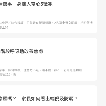
情憾事 身邊人當心5徵兆
林奐妤／綜合報導）日前曾有新聞報導，2名國中男女同學，相約墜樓
書上只
3階段呼吸助改善焦慮
徐平／綜合報導）注意力不足、講不聽、靜不下心常是過動症
現的症狀，影
念頭嗎？ 家長如何看出端倪及防範？