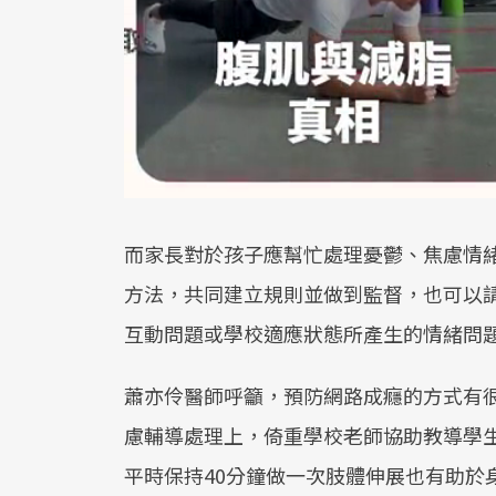
而家長對於孩子應幫忙處理憂鬱、焦慮情
方法，共同建立規則並做到監督，也可以
互動問題或學校適應狀態所產生的情緒問
蕭亦伶醫師呼籲，預防網路成癮的方式有
慮輔導處理上，倚重學校老師協助教導學
平時保持40分鐘做一次肢體伸展也有助於