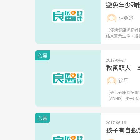
避免年少殉
林奐妤
（優活健康網記者
結束寶貴生命。遺
心靈
2017-04-27
教養頭大 
徐平
（優活健康網記者
（ADHD）孩子出
心靈
2017-06-18
孩子有自殺