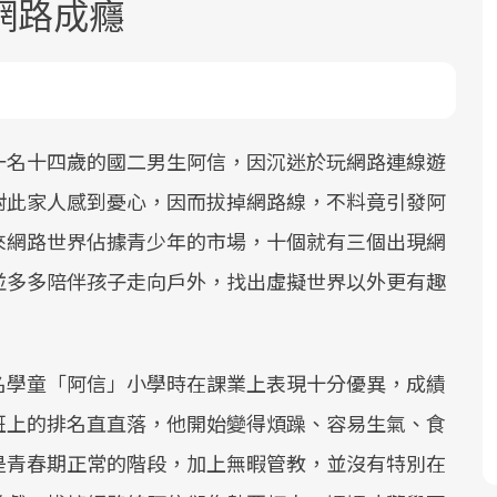
網路成癮
一名十四歲的國二男生阿信，因沉迷於玩網路連線遊
對此家人感到憂心，因而拔掉網路線，不料竟引發阿
面對超高齡社會的浪潮，台灣正在快速
2025年，就到良醫生活祭體驗「一站式
良醫健康網從「換季的身體變化」出
來網路世界佔據青少年的市場，十個就有三個出現網
邁向「健康照護」的新時代。隨著國家
健康新生活」，從講座、體驗到運動，
發，透過醫學觀點與日常感受的對話，
政策如「健康台灣推動委員會」與「長
全面啟動你的健康革命！
建立對亞健康的認知，進而引導實際的
並多多陪伴孩子走向戶外，找出虛擬世界以外更有趣
照3.0」的推進，「預防醫學」已成全民
改善行動。
關注的核心議題。然而，健檢不只是醫
療院所的服務，更是民眾了解自身健康
名學童「阿信」小學時在課業上表現十分優異，成績
狀況、啟動健康管理的重要起點。
班上的排名直直落，他開始變得煩躁、容易生氣、食
前往專題
前往專題
前往專題
是青春期正常的階段，加上無暇管教，並沒有特別在