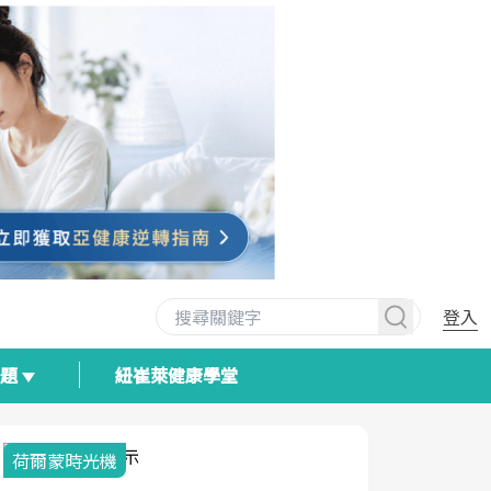
登入
專題
紐崔萊健康學堂
荷爾蒙時光機
2025健檢