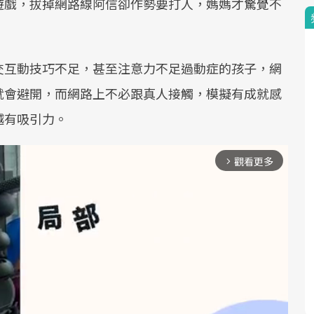
遊戲，拔掉網路線阿信卻作勢要打人，媽媽才驚覺不
交互動技巧不足，甚至注意力不足過動症的孩子，網
就會避開，而網路上不必跟真人接觸，模擬有成就感
越有吸引力。
觀看更多
arrow_forward_ios