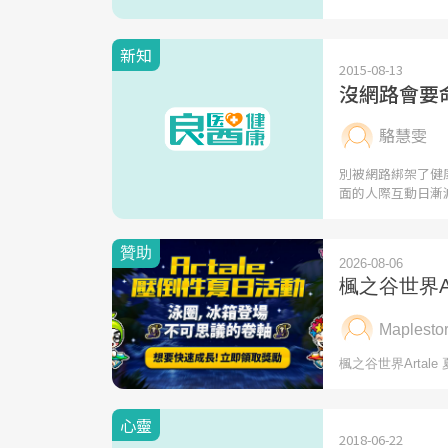
新知
2015-08-13
沒網路會要
駱慧雯
別被網路綁架了健
面的人際互動日漸
心靈
2018-06-22