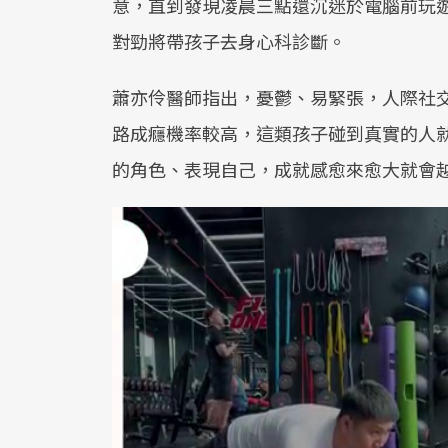
意，直到發現凌晨三點還沉迷於電腦前玩
對勁將帶孩子去身心科診斷。
蕭亦伶醫師指出，憂鬱、易緊張，人際社
路成癮機率較高，這類孩子碰到真實的人
的角色、表現自己，成就感愈來愈大就會