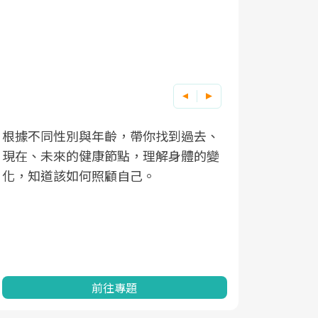
根據不同性別與年齡，帶你找到過去、
因應超高齡
現在、未來的健康節點，理解身體的變
「2025
化，知道該如何照顧自己。
康促進為目
民眾健康的
查、數據分
一起成為台
前往專題