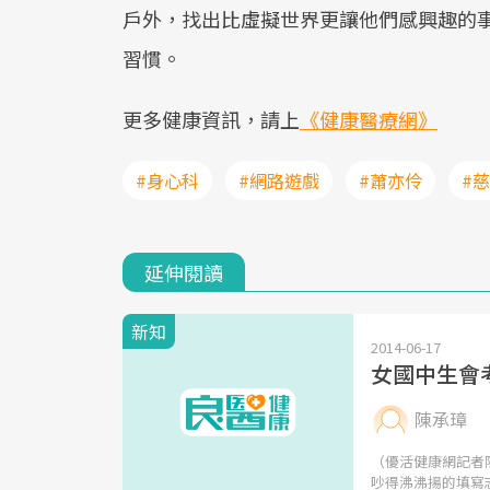
戶外，找出比虛擬世界更讓他們感興趣的
習慣。
更多健康資訊，請上
《健康醫療網》
#身心科
#網路遊戲
#蕭亦伶
#
延伸閱讀
新知
2014-06-17
女國中生會
陳承璋
（優活健康網記者
吵得沸沸揚的填寫