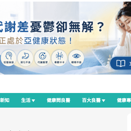
新知
生活
健康問良醫
百大良醫
健康
良醫生活祭
我與健康韌性的距離