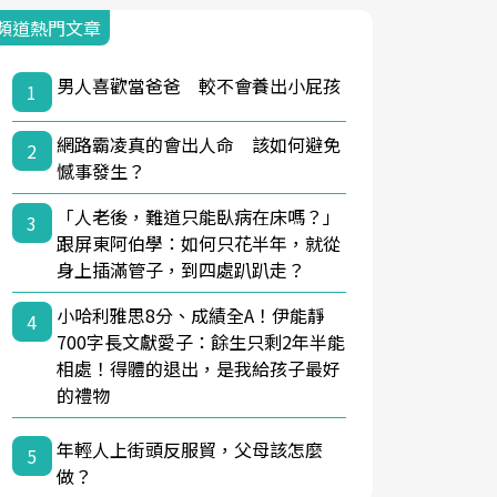
頻道熱門文章
男人喜歡當爸爸 較不會養出小屁孩
1
網路霸凌真的會出人命 該如何避免
2
憾事發生？
「人老後，難道只能臥病在床嗎？」
3
跟屏東阿伯學：如何只花半年，就從
身上插滿管子，到四處趴趴走？
小哈利雅思8分、成績全A！伊能靜
4
700字長文獻愛子：餘生只剩2年半能
相處！得體的退出，是我給孩子最好
的禮物
年輕人上街頭反服貿，父母該怎麼
5
做？