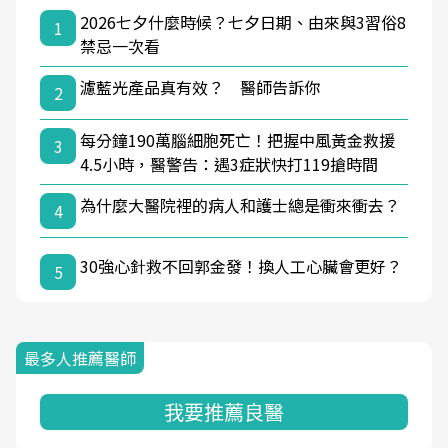
2026七夕什麼時候？七夕日期、由來與3習俗8
1
禁忌一次看
濾藍光產品真有效？ 醫師告訴你
2
每分鐘190萬腦細胞死亡！把握中風黃金救援
3
4.5小時，醫警告：遇3症狀快打119搶時間
為什麼大醫院裡的病人和護士總是衝來衝去？
4
30強心針救不回郭金發！換人工心臟會更好？
5
最多人推薦醫師
我要推薦良醫