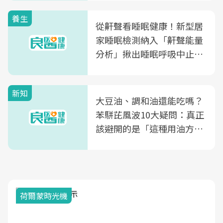
養生
從鼾聲看睡眠健康！新型居
家睡眠檢測納入「鼾聲能量
分析」揪出睡眠呼吸中止症
風險
新知
大豆油、調和油還能吃嗎？
苯駢芘風波10大疑問：真正
該避開的是「這種用油方
式」
荷爾蒙時光機