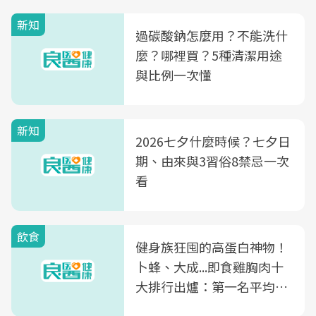
新知
過碳酸鈉怎麼用？不能洗什
麼？哪裡買？5種清潔用途
與比例一次懂
新知
2026七夕什麼時候？七夕日
期、由來與3習俗8禁忌一次
看
飲食
健身族狂囤的高蛋白神物！
卜蜂、大成...即食雞胸肉十
大排行出爐：第一名平均一
片不到50元