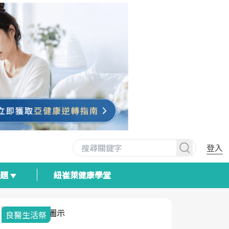
登入
專題
紐崔萊健康學堂
良醫生活祭
我與健康韌
荷爾蒙時光
2025健檢