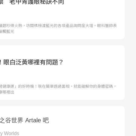
壞 老中青護眼秘訣不同
議題吵得火熱，坊間標榜濾藍光的各項產品詢問度大增。眼科醫師表
接觸藍光
！眼白泛黃哪裡有問題？
開健康運」的好時機！現在簡單透過面相，就能破解你的身體密碼，
康哪裡出