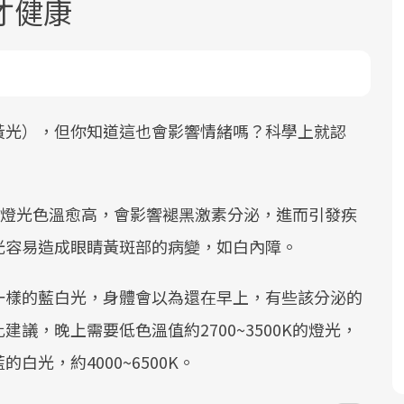
才健康
黃光），但你知道這也會影響情緒嗎？科學上就認
面對超高齡社會的浪潮，台灣正在快速
邁向「健康照護」的新時代。隨著國家
照的燈光色溫愈高，會影響褪黑激素分泌，進而引發疾
政策如「健康台灣推動委員會」與「長
光容易造成眼睛黃斑部的病變，如白內障。
照3.0」的推進，「預防醫學」已成全民
關注的核心議題。然而，健檢不只是醫
一樣的藍白光，身體會以為還在早上，有些該分泌的
療院所的服務，更是民眾了解自身健康
狀況、啟動健康管理的重要起點。
議，晚上需要低色溫值約2700~3500K的燈光，
光，約4000~6500K。
前往專題