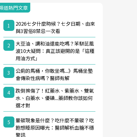
頻道熱門文章
2026七夕什麼時候？七夕日期、由來
1
與3習俗8禁忌一次看
大豆油、調和油還能吃嗎？苯駢芘風
2
波10大疑問：真正該避開的是「這種
用油方式」
公廁的馬桶，你敢坐嗎...》馬桶坐墊
3
會傳染性病嗎？醫師有解
跌倒擦傷了！紅藥水、紫藥水、雙氧
4
水、白藥水、優碘...藥師教你該如何
選才對
暈碳現象是什麼？吃什麼不暈碳？吃
5
飽想睡原因曝光：醫師解析血糖不穩
警訊