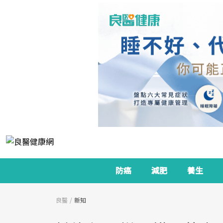
防癌
減肥
養生
良醫
新知