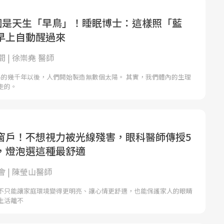
1個是天生「早鳥」！睡眠博士：這樣照「藍
早上自動醒過來
 | 徐崇堯 醫師
陽的幾千年以後，人們開始製造無數個太陽。 其實，我們體內的生理
走的。
窗戶！不想視力被光線殘害，眼科醫師傳授5
，燈泡選這種最舒適
 | 陳瑩山醫師
不只能讓家庭環境變得更明亮、讓心情更舒適，也能保護家人的眼睛
生活離不