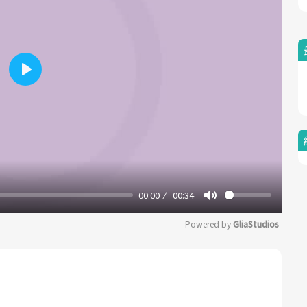
Play
00:00
00:34
Mute
Powered by 
GliaStudios