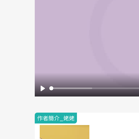
Play
作者簡介_姥姥