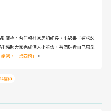
格到價格。曾任報社家居組組長，出過書「這樣裝
望能協助大家完成個人小革命，有個貼近自己原型
「姥姥，一桌四椅」
。
眼科醫師