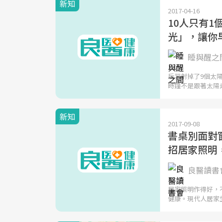
新知
2017-04-16
10人只有
光」，讓你
睡與醒之間
后羿射掉了9個太
時鐘不是跟著太陽
新知
2017-09-08
書桌別面對
招居家照明
良醫讀書會
居家照明作得好，
健康。現代人居家