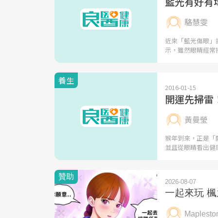
藍光有好有
駱慧雯
近來「藍光傷眼」
示，雖然眼睛經常
養生
2016-01-15
開運先掃雷
黃曼瑩
猴年到來，正是「
並且從眼睛看出健