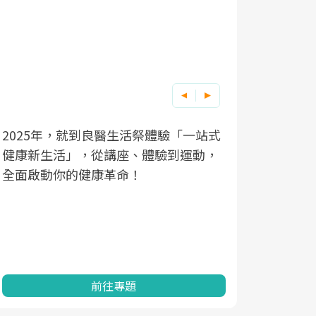
2025年，就到良醫生活祭體驗「一站式
良醫健康網
根據不同性
因應超高齡
健康新生活」，從講座、體驗到運動，
發，透過醫
現在、未來
「2025
全面啟動你的健康革命！
建立對亞健
化，知道該
康促進為目
改善行動。
民眾健康的
查、數據分
一起成為台
前往專題