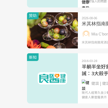
個非常惱人的問題
新知
2016-03-28
半躺半坐好
誡：3大殺
健談 | 健
現代人經常久坐少
健達人鄭雲龍表示