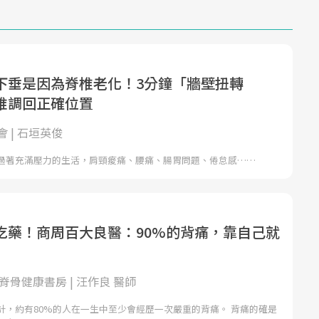
下垂是因為脊椎老化！3分鐘「牆壁扭轉
椎調回正確位置
 | 石垣英俊
過著充滿壓力的生活，肩頸痠痛、腰痛、腸胃問題、倦怠感……
吃藥！商周百大良醫：90%的背痛，靠自己就
ne 脊骨健康書房 | 汪作良 醫師
計，約有80%的人在一生中至少會經歷一次嚴重的背痛。 背痛的確是