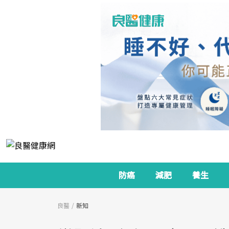
防癌
減肥
養生
良醫
新知