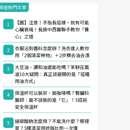
頻道熱門文章
【圖】注意！手指長這樣，就有可能
1
心臟衰竭！長庚中西醫聯手教你「養
心」之道
衣服沾到醬料怎麼辦？洗衣達人教你
2
用「2個清潔神物」＋2步驟去油去漬
大豆油、調和油還能吃嗎？苯駢芘風
3
波10大疑問：真正該避開的是「這種
用油方式」
保溫杯可以裝茶、裝咖啡嗎？腎臟科
4
醫師：最不該裝的是「它」！5招挑
安全保溫杯
過碳酸鈉怎麼用？不能洗什麼？哪裡
5
買？5種清潔用途與比例一次懂