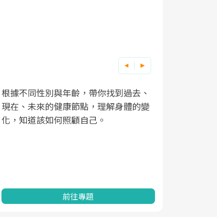
根據不同性別與年齡，帶你找到過去、
因應超高齡
現在、未來的健康節點，理解身體的變
「2025
化，知道該如何照顧自己。
康促進為目
民眾健康的
查、數據分
一起成為台
前往專題