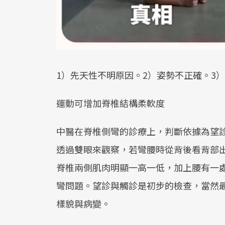
1）先天性不明原因。2）姿勢不正確。3
運動可增加脊椎結構柔軟度
中醫在脊椎側彎的診療上，判斷依據為望
透過雙眼來觀察，若彎腰時從背後看背部
脊椎兩側肌肉明顯一高一低，加上腰有一
彎問題。望診與觸診是初步的檢查，當然最
樣貌與病變。