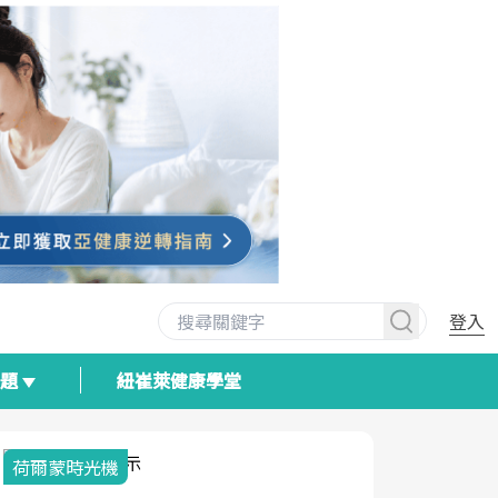
登入
專題
紐崔萊健康學堂
荷爾蒙時光機
2025健檢