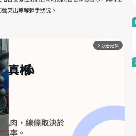
間盤突出等等棘手狀況。
觀看更多
arrow_forward_ios