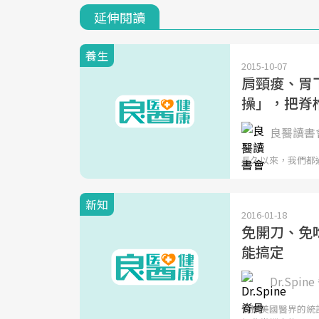
延伸閱讀
養生
2015-10-07
肩頸痠、胃
操」，把脊
良醫讀書會
長久以來，我們都
新知
2016-01-18
免開刀、免
能搞定
Dr.Spi
依據美國醫界的統