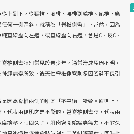
路從上到下，從頸椎、胸椎、腰椎到薦椎、尾椎，應
體任何一側歪斜，就稱為「脊椎側彎」。當然，因為
純直線歪向左邊，或直線歪向右邊，會是C、反C、
性脊椎側彎特別常見於青少年，通常造成原因不明，
肉神經病變所致。後天性脊椎側彎則多因姿勢不良引
就是因為脊椎兩側的肌肉「不平衡」所致。原則上，
時，代表兩側肌肉是平衡的，當脊椎側彎時，代表兩
過度擠壓。時間久了，肌肉會開始痠痛無力，不耐久
恐怕日後慢性痠痛會時時刻刻苦苦糾纏著你，同時也