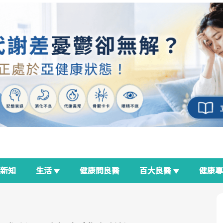
新知
生活
健康問良醫
百大良醫
健康
良醫生活祭
我與健康韌性的距離