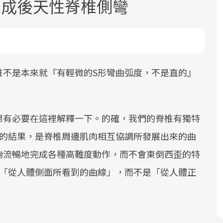
造成後天性脊椎側彎
椎不是本來就『有輕微的S形彎曲弧度，不是直的』
面對超高齡社會的浪潮，台灣正在快速
2025年，就到良醫生活祭體驗「一站式
良醫健康網從「換季的身體變化」出
邁向「健康照護」的新時代。隨著國家
健康新生活」，從講座、體驗到運動，
發，透過醫學觀點與日常感受的對話，
想有必要在這裡解釋一下。的確，我們的脊椎有獨特
政策如「健康台灣推動委員會」與「長
全面啟動你的健康革命！
建立對亞健康的認知，進而引導實際的
化的結果，是脊椎周邊肌肉相互協調所發展出來的曲
照3.0」的推進，「預防醫學」已成全民
改善行動。
關注的核心議題。然而，健檢不只是醫
夠流暢地完成各種高難度動作，而不會東倒西歪的特
療院所的服務，更是民眾了解自身健康
是「從人體側面所看到的曲線」，而不是「從人體正
狀況、啟動健康管理的重要起點。
前往專題
前往專題
前往專題