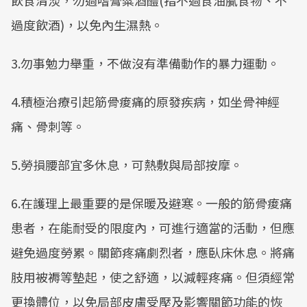
飲食清淡，勿過嗜膏粱酒醴(指不過食油膩食物、不
過度飲酒)，以免內生濕熱。
3.勿事勉力舉重，不做沒有準備動作的暴力運動。
4.積極治療引起筋骨痠痛的原發疾病，如坐骨神經
痛、骨刺等。
5.勞損腰部宜多休息，可熱敷與局部按摩。
6.在護理上最重要的是保暖及避寒。一般的筋骨痠痛
患者，在能耐受的限度內，可進行適當的活動，但應
避免過度勞累。關節疼痛劇烈者，應臥床休息。將痛
肢用被褥等墊起，使之舒適，以減輕疼痛。但須經常
更換體位，以免局部皮膚受壓及影響關節功能的恢