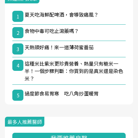
夏天吃海鮮配啤酒，會導致痛風？
1
食物中毒可吃止瀉藥嗎？
2
天熱頭好痛！來一道薄荷蜜番茄
3
這種米比紫米更珍貴營養、熱量只有糙米一
4
半！一個步驟判斷：你買到的是真米還是染色
米？
過度節食易胃寒 吃八角炒蛋暖胃
5
最多人推薦醫師