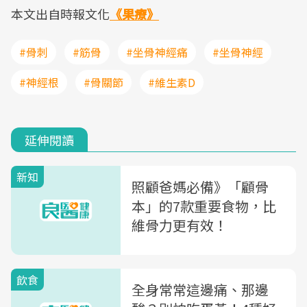
本文出自時報文化
《果療》
#骨刺
#筋骨
#坐骨神經痛
#坐骨神經
#神經根
#骨關節
#維生素D
延伸閱讀
新知
照顧爸媽必備》「顧骨
本」的7款重要食物，比
維骨力更有效！
飲食
全身常常這邊痛、那邊