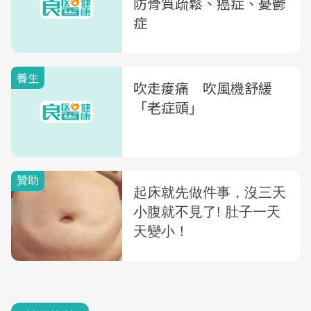
防骨質疏鬆、癌症、憂鬱
症
養生
吹走痠痛 吹風機舒緩
「老症頭」