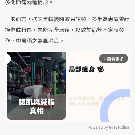
多關節痛兩種情形。
一般而言，遇天氣轉變時較易誘發，多半為患處曾經
撞傷或扭傷，未能完全康復，以致於病灶不定時發
作，中醫稱之為風濕症。
觀看更多
arrow_forward_ios
Powered by 
GliaStudios