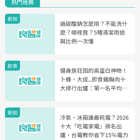
熱門推薦
新知
過碳酸鈉怎麼用？不能洗什
麼？哪裡買？5種清潔用途
與比例一次懂
飲食
健身族狂囤的高蛋白神物！
卜蜂、大成...即食雞胸肉十
大排行出爐：第一名平均一
片不到50元
新知
冷氣、冰箱誰最耗電？2026
十大「吃電家電」排名出
爐，台電教你省下15％電力