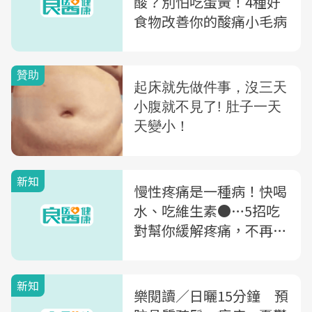
酸？別怕吃蛋黃！4種好
食物改善你的酸痛小毛病
新知
慢性疼痛是一種病！快喝
水、吃維生素●…5招吃
對幫你緩解疼痛，不再只
靠止痛藥
新知
樂閱讀／日曬15分鐘 預