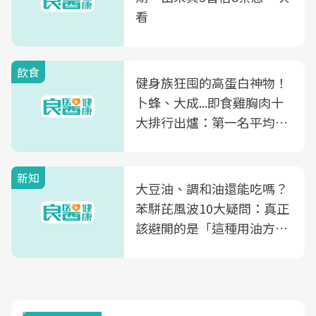
看
飲食
健身族狂囤的高蛋白神物！
卜蜂、大成...即食雞胸肉十
大排行出爐：第一名平均一
片不到50元
新知
大豆油、調和油還能吃嗎？
苯駢芘風波10大疑問：真正
該避開的是「這種用油方
式」