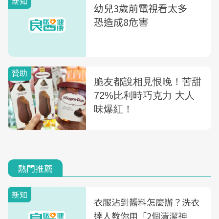
新知
幼兒3歲前電視看太多
恐造成8危害
熱門推薦
新知
衣服沾到醬料怎麼辦？洗衣
達人教你用「2個清潔神