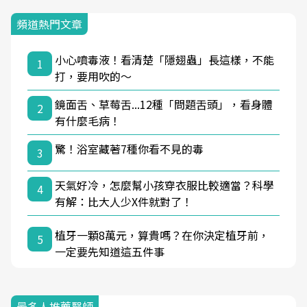
頻道熱門文章
小心噴毒液！看清楚「隱翅蟲」長這樣，不能
1
打，要用吹的～
鏡面舌、草莓舌...12種「問題舌頭」，看身體
2
有什麼毛病！
驚！浴室藏著7種你看不見的毒
3
天氣好冷，怎麼幫小孩穿衣服比較適當？科學
4
有解：比大人少X件就對了！
植牙一顆8萬元，算貴嗎？在你決定植牙前，
5
一定要先知道這五件事
最多人推薦醫師