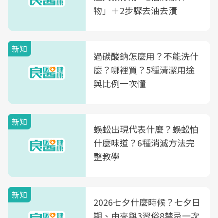
物」＋2步驟去油去漬
新知
過碳酸鈉怎麼用？不能洗什
麼？哪裡買？5種清潔用途
與比例一次懂
新知
蜈蚣出現代表什麼？蜈蚣怕
什麼味道？6種消滅方法完
整教學
新知
2026七夕什麼時候？七夕日
期、由來與3習俗8禁忌一次