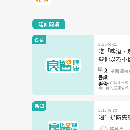
延伸閱讀
飲食
2020-01-21
吃「啤酒、
些你以為不
良醫讀書會 
食物和血管新生顯
病。你的健康依賴
新知
2015-03-30
喝牛奶防失
張瓊之