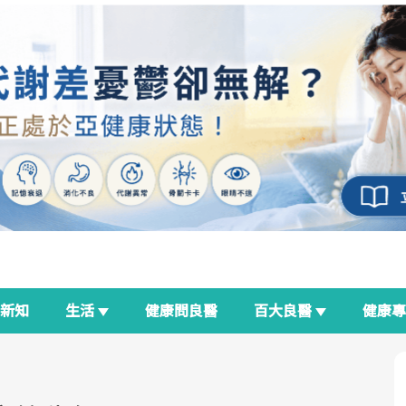
新知
生活
健康問良醫
百大良醫
健康
良醫生活祭
我與健康韌性的距離