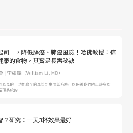
起司」，降低腸癌、肺癌風險！哈佛教授：這
健康的食物，其實是長壽秘訣
| 李維麟（William Li, MD）
而易見的，功能齊全的血管新生防禦系統可以保護我們防止許多疾
循環系統的
智？研究：一天3杯效果最好