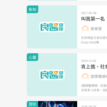
新知
2017-05-08
叫我第一名
黃曼瑩
許多明星分享抗老
(Daily Mail)報
心靈
2016-12-02
肯上進、社
健康醫療
(健康醫療網╱記
去很多人認為，這