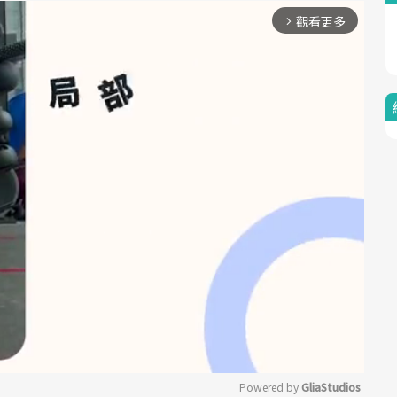
觀看更多
arrow_forward_ios
Powered by 
GliaStudios