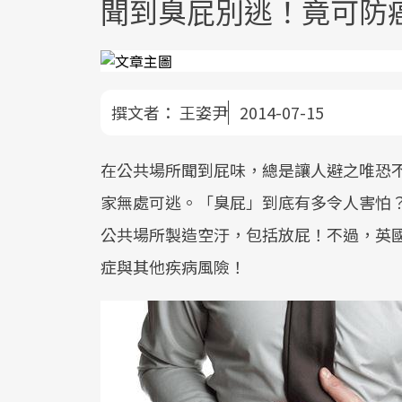
聞到臭屁別逃！竟可防
撰文者：
王姿尹
2014-07-15
在公共場所聞到屁味，總是讓人避之唯恐
家無處可逃。「臭屁」到底有多令人害怕
公共場所製造空汙，包括放屁！不過，英
症與其他疾病風險！