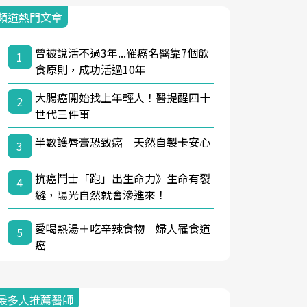
頻道熱門文章
曾被說活不過3年...罹癌名醫靠7個飲
1
食原則，成功活過10年
大腸癌開始找上年輕人！醫提醒四十
2
世代三件事
半數護唇膏恐致癌 天然自製卡安心
3
抗癌鬥士「跑」出生命力》生命有裂
4
縫，陽光自然就會滲進來！
愛喝熱湯＋吃辛辣食物 婦人罹食道
5
癌
最多人推薦醫師