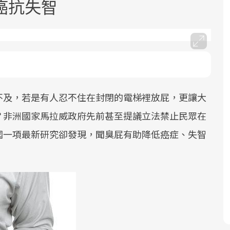
癌抗失智
不及，若是有人忍不住在封閉的電梯裡放屁，更讓大
面對超高齡社會的浪潮，台灣正在快速
2025年，就到良醫生活祭體驗「一站式
良醫健康網從「換季的身體變化」出
邁向「健康照護」的新時代。隨著國家
健康新生活」，從講座、體驗到運動，
發，透過醫學觀點與日常感受的對話，
？非洲國家馬拉威政府先前甚至提議立法禁止民眾在
政策如「健康台灣推動委員會」與「長
全面啟動你的健康革命！
建立對亞健康的認知，進而引導實際的
國一項最新研究卻發現，聞臭屁有助降低癌症、失智
照3.0」的推進，「預防醫學」已成全民
改善行動。
關注的核心議題。然而，健檢不只是醫
療院所的服務，更是民眾了解自身健康
狀況、啟動健康管理的重要起點。
前往專題
前往專題
前往專題