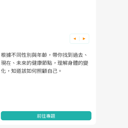
根據不同性別與年齡，帶你找到過去、
因應超高齡
現在、未來的健康節點，理解身體的變
「2025
化，知道該如何照顧自己。
康促進為目
民眾健康的
查、數據分
一起成為台
前往專題