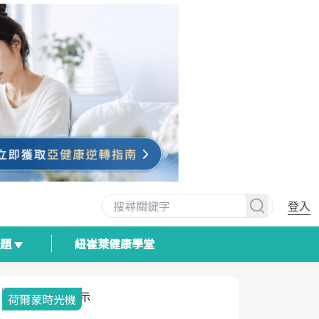
登入
專題
紐崔萊健康學堂
荷爾蒙時光機
2025健檢