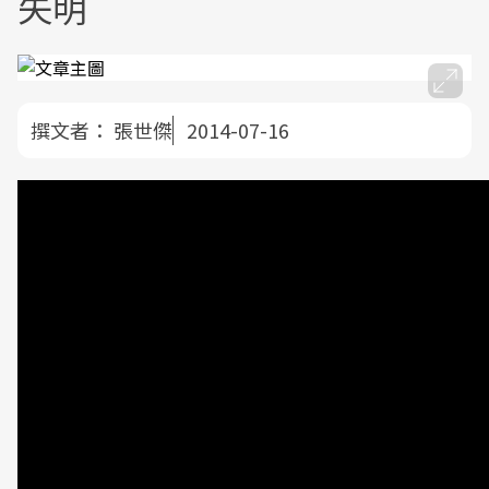
失明
撰文者：
張世傑
2014-07-16
眼睛紅千萬別亂點眼藥水，小心可能是葡萄膜炎在搞
怪！1名55歲的何姓中年男子，因視力模糊至醫院檢
查，發現竟罹患葡萄膜炎，且誘發合併白內障及青光
眼。所幸醫師以新式微創術搭配後囊保護術，不僅解
除患者失明風險，並成功讓視力在短時間內恢復正
常。（影音／攝影記者張世傑）