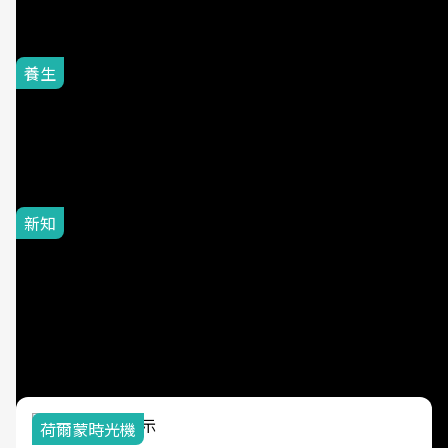
片不到50元
養生
從鼾聲看睡眠健康！新型居
家睡眠檢測納入「鼾聲能量
分析」揪出睡眠呼吸中止症
風險
新知
大豆油、調和油還能吃嗎？
苯駢芘風波10大疑問：真正
該避開的是「這種用油方
式」
荷爾蒙時光機