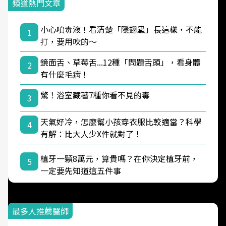
頻道熱門文章
小心噴毒液！看清楚「隱翅蟲」長這樣，不能
1
打，要用吹的～
鏡面舌、草莓舌...12種「問題舌頭」，看身體
2
有什麼毛病！
驚！浴室藏著7種你看不見的毒
3
天氣好冷，怎麼幫小孩穿衣服比較適當？科學
4
有解：比大人少X件就對了！
植牙一顆8萬元，算貴嗎？在你決定植牙前，
5
一定要先知道這五件事
最多人推薦醫師