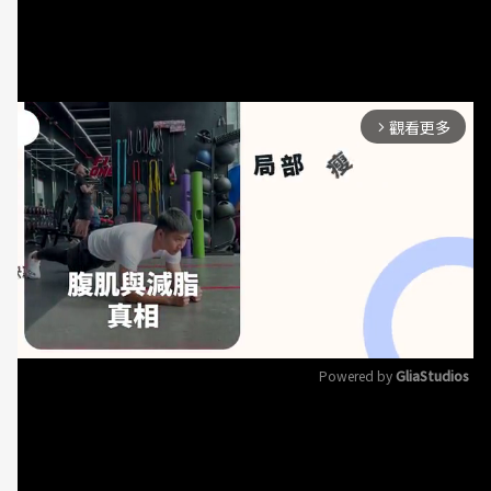
葡萄膜炎防併發症 延誤治療恐失明
觀看更多
arrow_forward_ios
Powered by 
GliaStudios
一般而言，葡萄膜發炎臨床症狀會有怕光、眼睛痛、
Mute
眼睛紅、視力模糊的症狀，常會和其他眼睛疾病混