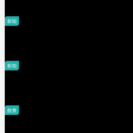
新知
過碳酸鈉怎麼用？不能洗什
麼？哪裡買？5種清潔用途
與比例一次懂
新知
2026七夕什麼時候？七夕日
期、由來與3習俗8禁忌一次
看
飲食
健身族狂囤的高蛋白神物！
卜蜂、大成...即食雞胸肉十
大排行出爐：第一名平均一