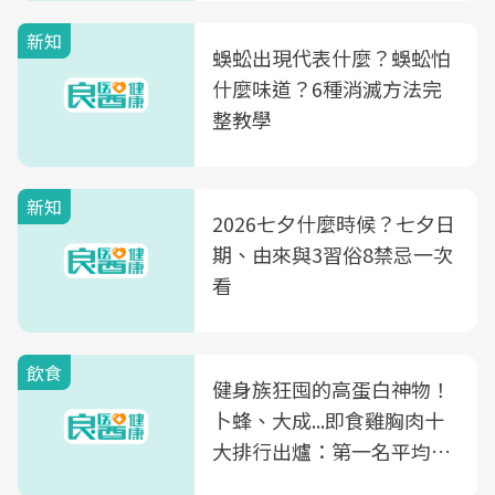
新知
蜈蚣出現代表什麼？蜈蚣怕
什麼味道？6種消滅方法完
整教學
新知
2026七夕什麼時候？七夕日
期、由來與3習俗8禁忌一次
看
飲食
健身族狂囤的高蛋白神物！
卜蜂、大成...即食雞胸肉十
大排行出爐：第一名平均一
片不到50元