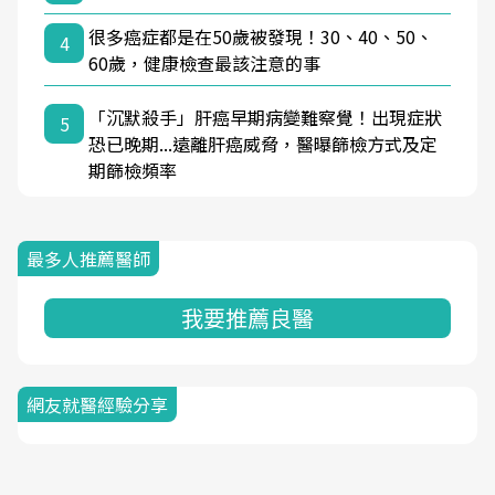
很多癌症都是在50歲被發現！30、40、50、
4
60歲，健康檢查最該注意的事
「沉默殺手」肝癌早期病變難察覺！出現症狀
5
恐已晚期...遠離肝癌威脅，醫曝篩檢方式及定
期篩檢頻率
最多人推薦醫師
我要推薦良醫
網友就醫經驗分享