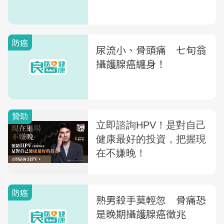
防癌
尿流小、骨頭痛 七旬翁
攝護腺癌纏身！
防癌
熟男殺手莫輕忽 骨痛恐
是晚期攝護腺癌徵兆