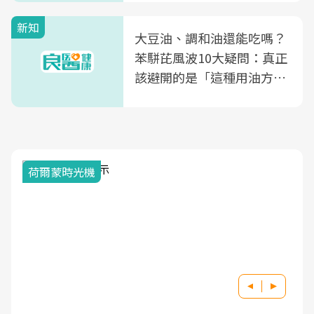
新知
大豆油、調和油還能吃嗎？
苯駢芘風波10大疑問：真正
該避開的是「這種用油方
式」
荷爾蒙時光機