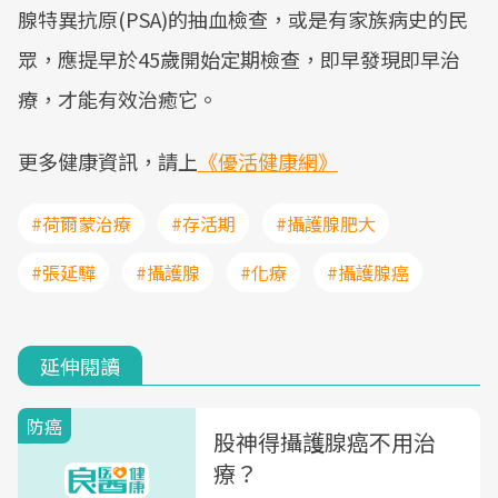
腺特異抗原(PSA)的抽血檢查，或是有家族病史的民
眾，應提早於45歲開始定期檢查，即早發現即早治
療，才能有效治癒它。
更多健康資訊，請上
《優活健康網》
#荷爾蒙治療
#存活期
#攝護腺肥大
#張延驊
#攝護腺
#化療
#攝護腺癌
延伸閱讀
防癌
股神得攝護腺癌不用治
療？