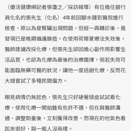
（優活健康網記者張瓊之／採訪報導）有位擔任銀行
員化名的張先生（化名）4年前因腳水腫到醫院進行
檢查，原以為是腎臟出現問題，但經一再轉診後，竟
發現已是晚期攝護腺癌。在使用荷爾蒙療法失效後，
醫師建議改採化療，但張先生卻因擔心副作用影響生
活品質，也認為化療為最後的治療選擇，倘若失效可
能面臨無藥可醫的狀況，讓他一度逃避化療，反而花
大錢嘗試了多種民間偏方。
眼見病情仍無起色，張先生只好硬著頭皮試試看化
療，使用化療一開始雖有些許不適，但在與醫師溝
通、調整劑量後，立刻獲得改善，而現在的他氣色看
起來很好，與一般人沒兩樣。