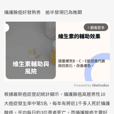
攝護腺癌好發熟男 逾半發現已為晚期
觀看更多
arrow_forward_ios
Powered by 
GliaStudios
根據最新癌症登記統計顯示，攝護腺癌高居男性10
Mute
大癌症發生率中第5名，每年有將近1千多人死於攝護
腺癌，平均每日約3位患者死亡，而攝護腺癌主要好