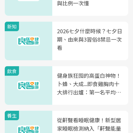
與比例一次懂
新知
2026七夕什麼時候？七夕日
期、由來與3習俗8禁忌一次
看
飲食
健身族狂囤的高蛋白神物！
卜蜂、大成...即食雞胸肉十
大排行出爐：第一名平均一
片不到50元
養生
從鼾聲看睡眠健康！新型居
家睡眠檢測納入「鼾聲能量