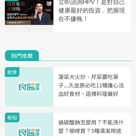
熱門推薦
飲食
菠菜大火炒、芹菜要吃葉
子....久坐族必吃11種護心活
血好食材，這樣料理最好
新知
過碳酸鈉怎麼用？不能洗什
麼？哪裡買？5種清潔用途