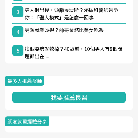
男人射出後，頭腦最清晰？泌尿科醫師告訴
3
你：「聖人模式」是怎麼一回事
另類就業歧視？帥哥業務比美女吃香
4
換個姿勢就軟掉？40歲前，10個男人有8個問
5
題都出在....
最多人推薦醫師
我要推薦良醫
網友就醫經驗分享