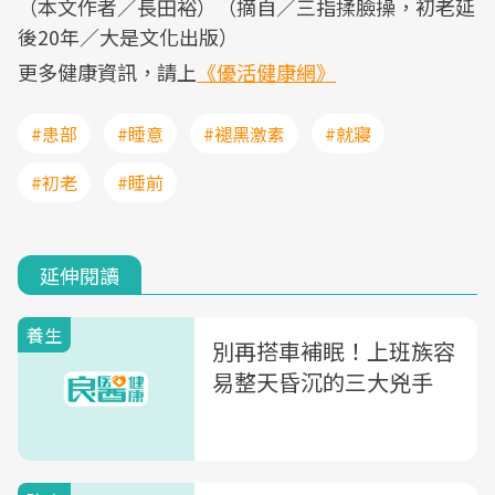
（本文作者／長田裕）（摘自／三指揉臉操，初老延
後20年／大是文化出版）
更多健康資訊，請上
《優活健康網》
#患部
#睡意
#褪黑激素
#就寢
#初老
#睡前
延伸閱讀
養生
別再搭車補眠！上班族容
易整天昏沉的三大兇手