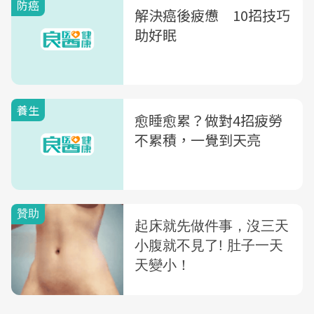
防癌
解決癌後疲憊 10招技巧
助好眠
養生
愈睡愈累？做對4招疲勞
不累積，一覺到天亮