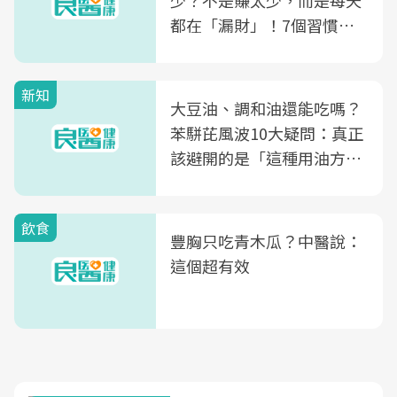
少？不是賺太少，而是每天
都在「漏財」！7個習慣一
次看
新知
大豆油、調和油還能吃嗎？
苯駢芘風波10大疑問：真正
該避開的是「這種用油方
式」
飲食
豐胸只吃青木瓜？中醫說：
這個超有效