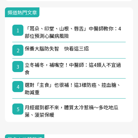
頻道熱門文章
「耳朵、印堂、山根、唇舌」中醫師教你：4
1
部位預測心臟病風險
保養大腦防失智 快看這三招
2
立冬補冬，補嘴空！中醫師：這4類人不宜過
3
食
選對「主食」也很補！這3樣防癌、控血糖、
4
助減重
月經遲到都不來，體質太冷惹禍〜多吃地瓜
5
葉、菠菜保暖