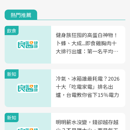
熱門推薦
飲食
健身族狂囤的高蛋白神物！
卜蜂、大成...即食雞胸肉十
大排行出爐：第一名平均一
片不到50元
新知
冷氣、冰箱誰最耗電？2026
十大「吃電家電」排名出
爐，台電教你省下15％電力
新知
明明薪水沒變，錢卻越存越