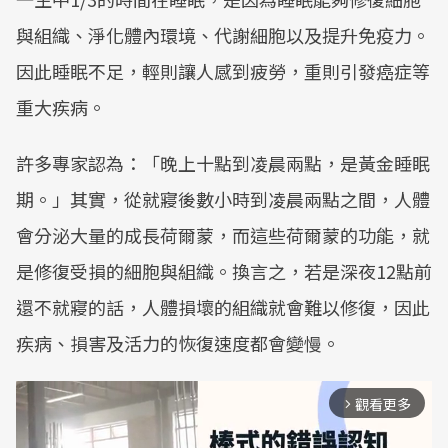
與組織、淨化體內環境、代謝細胞以及提升免疫力。
因此睡眠不足，輕則讓人感到疲勞，重則引發癌症等
重大疾病。
許多專家認為：「晚上十點到凌晨兩點，是黃金睡眠
期。」其實，從就寢後數小時到凌晨兩點之間，人體
會分泌大量的成長荷爾蒙，而這些荷爾蒙的功能，就
是修復受損的細胞與組織。換言之，若是深夜12點前
還不就寢的話，人體損壞的組織就會難以修復，因此
疾病、損害及活力的恢復速度都會變慢。
觀看更多
arrow_forward_ios