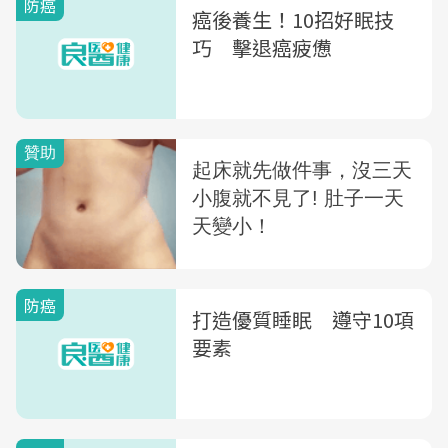
防癌
癌後養生！10招好眠技
巧 擊退癌疲憊
防癌
打造優質睡眠 遵守10項
要素