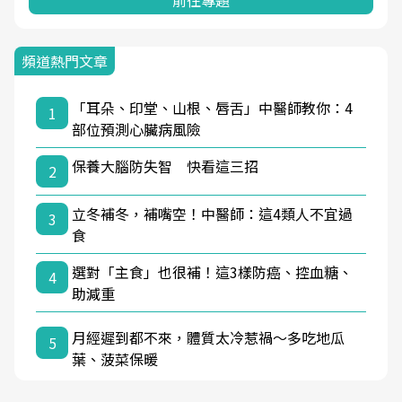
前往專題
頻道熱門文章
「耳朵、印堂、山根、唇舌」中醫師教你：4
1
部位預測心臟病風險
保養大腦防失智 快看這三招
2
立冬補冬，補嘴空！中醫師：這4類人不宜過
3
食
選對「主食」也很補！這3樣防癌、控血糖、
4
助減重
月經遲到都不來，體質太冷惹禍〜多吃地瓜
5
葉、菠菜保暖