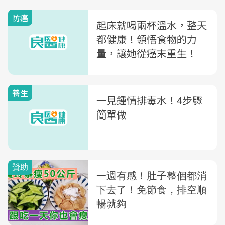
防癌
起床就喝兩杯溫水，整天
都健康！領悟食物的力
量，讓她從癌末重生！
養生
一見鍾情排毒水！4步驟
簡單做