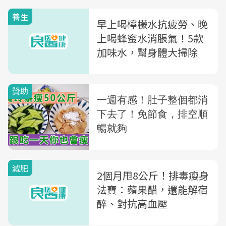
養生
早上喝檸檬水抗疲勞、晚
上喝蜂蜜水消脹氣！5款
加味水，幫身體大掃除
減肥
2個月甩8公斤！排毒瘦身
法寶：蘋果醋，還能解宿
醉、對抗高血壓