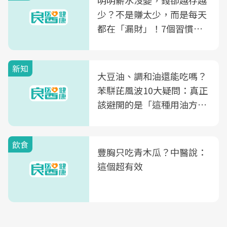
明明薪水沒變，錢卻越存越
少？不是賺太少，而是每天
都在「漏財」！7個習慣一
次看
新知
大豆油、調和油還能吃嗎？
苯駢芘風波10大疑問：真正
該避開的是「這種用油方
式」
飲食
豐胸只吃青木瓜？中醫說：
這個超有效