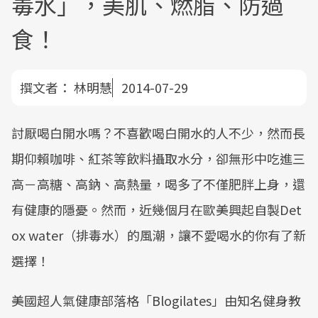
毒水」，美肌、燃脂、防過
食！
撰文者：
林明慧
2014-07-29
討厭喝白開水嗎？不喜歡喝白開水的人不少，然而長
期仰賴咖啡、紅茶等飲料攝取水分，卻無形中吃進三
高－高糖、高鈉、高熱量，喝多了不僅肥胖上身，還
有健康的隱憂。然而，近幾個月在歐美興起自製Det
ox water（排毒水）的風潮，讓不愛喝水的你有了新
選擇！
美國超人氣健康部落格「Blogilates」由知名健身教