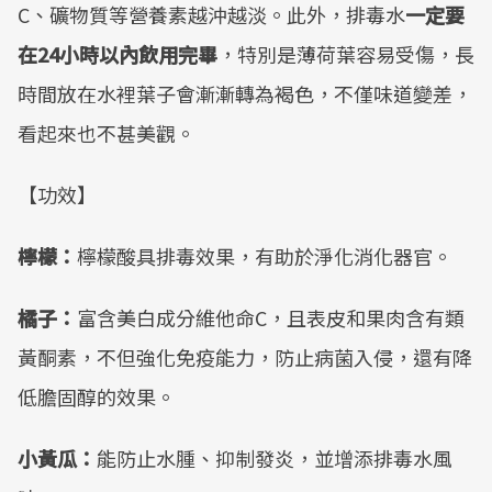
C、礦物質等營養素越沖越淡。此外，排毒水
一定要
在
24
小時以內飲用完畢
，特別是薄荷葉容易受傷，長
時間放在水裡葉子會漸漸轉為褐色，不僅味道變差，
看起來也不甚美觀。
【功效】
檸檬：
檸檬酸具排毒效果，有助於淨化消化器官。
橘子：
富含美白成分維他命C，且表皮和果肉含有類
黃酮素，不但強化免疫能力，防止病菌入侵，還有降
低膽固醇的效果。
小黃瓜：
能防止水腫、抑制發炎，並增添排毒水風