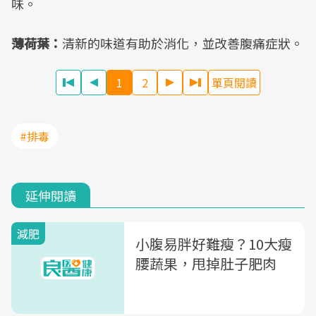
味。
薄荷葉：
清新的味道有助於消化，並改善腹痛症狀。
1
2
單頁閱讀
#排毒
延伸閱讀
減肥
小腹易胖好難瘦？10大瘦
腰蔬果，甩掉肚子肥肉