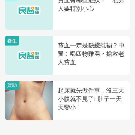
人要特別小心
養生
貧血一定是缺鐵惹禍？中
醫：喝四物雞湯，搶救老
人貧血