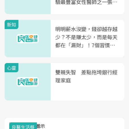
驗最豐富女性醫師之一張永
玲領軍，打造全台首創「生
殖銀行概念形象館」，攜手
新知
光田醫院建構360度女性健
明明薪水沒變，錢卻越存越
康照護生態圈
少？不是賺太少，而是每天
都在「漏財」！7個習慣一
次看
心靈
雙親失智 差點拖垮銀行經
理家庭
良醫生活祭