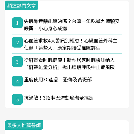
頻道熱門文章
失眠靠吞藥能解決嗎？台灣一年吃掉九億顆安
1
眠藥，小心身心成癮
心血管求救4大警訊別輕忽！心臟血管外科主
2
任籲「這些人」應定期接受風險評估
從鼾聲看睡眠健康！新型居家睡眠檢測納入
3
「鼾聲能量分析」揪出睡眠呼吸中止症風險
重度使用3C產品 恐傷及黃斑部
4
抗過敏！3招淋巴流動瑜珈全搞定
5
最多人推薦醫師