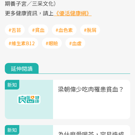
期養子宮／三采文化）
更多健康資訊，請上
《優活健康網》
#舌苔
#貧血
#血色素
#脫屑
#維生素B12
#眼瞼
#血虛
延伸閱讀
新知
梁朝偉少吃肉罹患貧血？
新知
為什麼愛喝茶，容易造成