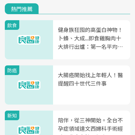
熱門推薦
飲食
健身族狂囤的高蛋白神物！
卜蜂、大成...即食雞胸肉十
大排行出爐：第一名平均一
片不到50元
防癌
大腸癌開始找上年輕人！醫
提醒四十世代三件事
新知
陪伴，從三神開始。全台不
孕症領域達文西婦科手術經