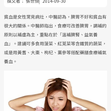
撰文者：
張世傑
2014-09-30
貧血是女性常見病灶，中醫認為，脾胃不好和貧血有
很大的關係。中醫師指出，食療可改善脾胃，調補的
原則以補虛為主，重點在於「溫補脾腎、益氣養
血」。建議可多食用菠菜、紅莧菜等含鐵質的蔬菜，
或是用黃耆、大棗、枸杞、黨參等搭配藥膳食療補氣
養血。