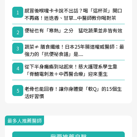
感冒後喉嚨卡卡說不出話？喝「這杯茶」開口
1
不再痛！迷迭香、甘草...中醫師教你喝對茶
便祕也有「寒熱」之分 猛吃蔬果並非皆有效
2
蔬菜≠ 膳食纖維！日本25年腸道權威醫師：最
3
強力的「抗便祕食譜」是....
從下半身癱瘓到站起來！慈大護理系學生靠
4
「脊髓電刺激＋中西醫合療」迎來重生
老骨也能回春！讓你身體變「軟Q」的15個生
5
活好習慣
最多人推薦醫師
我要推薦良醫