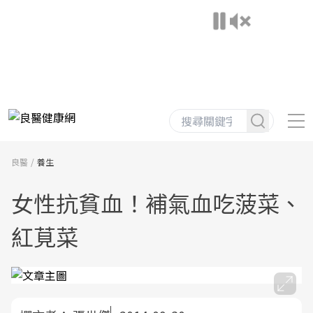
良醫
養生
女性抗貧血！補氣血吃菠菜、
紅莧菜