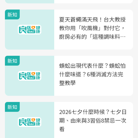
量
新知
夏天蒼蠅滿天飛！台大教授
教你用「吹風機」對付它，
廚房必有的「這種調味料」
竟是蒼蠅剋星～
新知
蜈蚣出現代表什麼？蜈蚣怕
什麼味道？6種消滅方法完
整教學
新知
2026七夕什麼時候？七夕日
期、由來與3習俗8禁忌一次
看