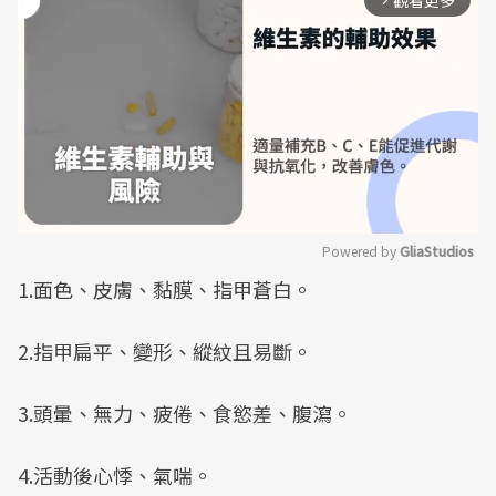
觀看更多
arrow_forward_ios
Powered by 
GliaStudios
1.面色、皮膚、黏膜、指甲蒼白。
Mute
2.指甲扁平、變形、縱紋且易斷。
3.頭暈、無力、疲倦、食慾差、腹瀉。
4.活動後心悸、氣喘。