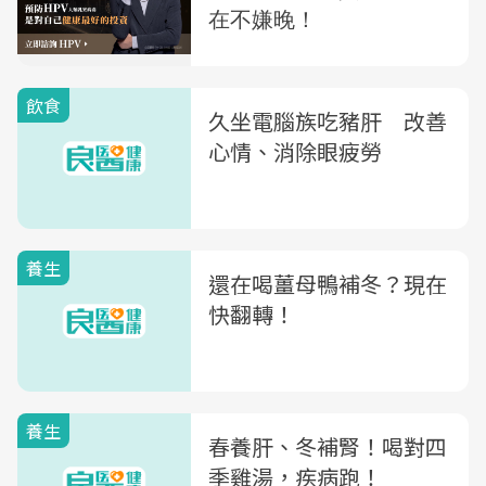
飲食
久坐電腦族吃豬肝 改善
心情、消除眼疲勞
養生
還在喝薑母鴨補冬？現在
快翻轉！
養生
春養肝、冬補腎！喝對四
季雞湯，疾病跑！