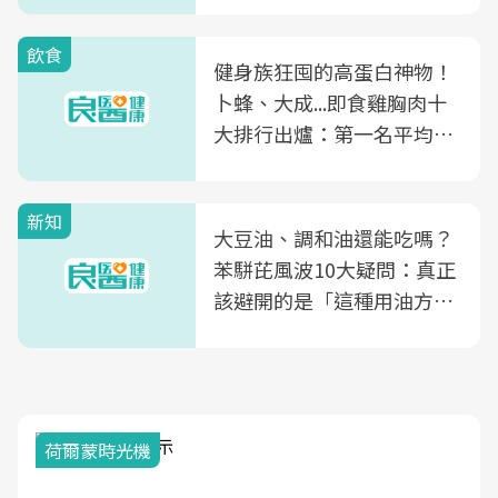
飲食
健身族狂囤的高蛋白神物！
卜蜂、大成...即食雞胸肉十
大排行出爐：第一名平均一
片不到50元
新知
大豆油、調和油還能吃嗎？
苯駢芘風波10大疑問：真正
該避開的是「這種用油方
式」
荷爾蒙時光機