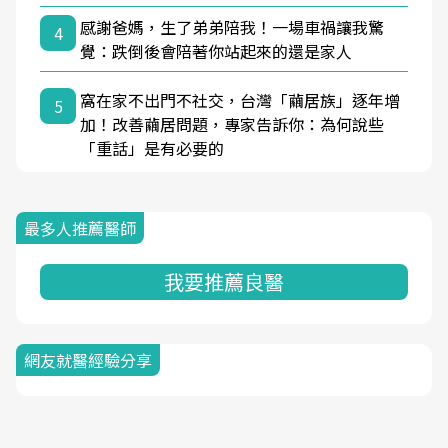
感謝爸媽，生了弟弟陪我！一場車禍讓我驚
4
覺：跌倒後會陪著你站起來的還是家人
窩在家不出門不社交，台灣「繭居族」逐年增
5
加！改善繭居問題，專家告訴你：為何說些
「重話」是有必要的
最多人推薦醫師
我要推薦良醫
網友就醫經驗分享