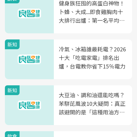
健身族狂囤的高蛋白神物！
卜蜂、大成...即食雞胸肉十
大排行出爐：第一名平均一
片不到50元
新知
冷氣、冰箱誰最耗電？2026
十大「吃電家電」排名出
爐，台電教你省下15％電力
新知
大豆油、調和油還能吃嗎？
苯駢芘風波10大疑問：真正
該避開的是「這種用油方
式」
飲食