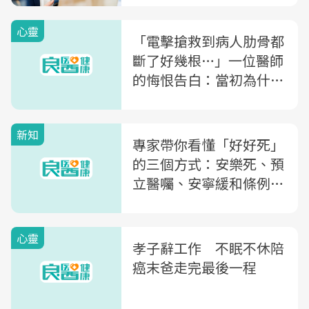
心靈
「電擊搶救到病人肋骨都
斷了好幾根…」一位醫師
的悔恨告白：當初為什麼
要讓他死得這麼痛苦
新知
專家帶你看懂「好好死」
的三個方式：安樂死、預
立醫囑、安寧緩和條例，
他們有什麼不一樣？
心靈
孝子辭工作 不眠不休陪
癌末爸走完最後一程