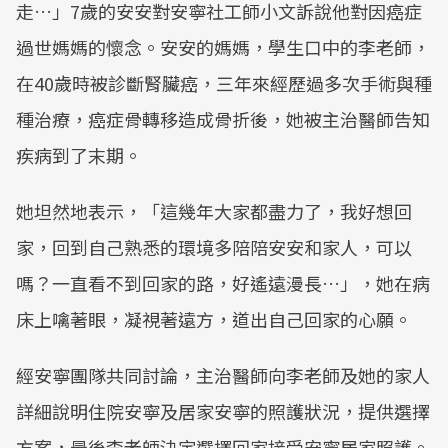
走…」7歲的安安對安寧社工師小文訴說他對因癌症
過世媽媽的懷念。安安的媽媽，學生口中的李老師，
在40歲時被診斷腎臟癌，三年來經歷過多次手術與種
種治療，癌症骨轉移造成骨折後，她被主治醫師告知
疾病到了末期。
她坦然地表示，「這幾年大家都盡力了，我好想回
家，回到自己熟悉的環境多陪陪安安和家人，可以
嗎？一直看不到回家的路，好遙遠漫長…」，她在病
床上噙著眼，凝視著遠方，道出自己回家的心願。
經安寧團隊共同討論，主治醫師向李老師及她的家人
詳細說明住院安寧及居家安寧的照護狀況，提供選擇
方案，最後李老師決定選擇回家接受安寧居家照護。