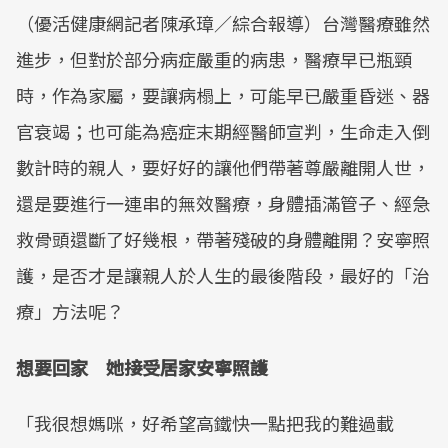
（優活健康網記者陳承璋／綜合報導）台灣醫療雖然
進步，但對於部分病症嚴重的病患，醫療早已瓶頸
時，作為家屬，要讓病榻上，可能早已嚴重昏迷、器
官衰竭；也可能為癌症末期經醫師宣判，生命走入倒
數計時的親人，要好好的讓他們帶著尊嚴離開人世，
還是要進行一連串的無效醫療，身體插滿管子、經急
救骨頭還斷了好幾根，帶著殘破的身體離開？安寧照
護，是否才是讓親人於人生的最後階段，最好的「治
療」方法呢？
想要回家 她接受居家安寧照護
「我很想媽咪，好希望高鐵快一點把我的難過載