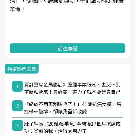
活」，從講座、體驗到運動，全面啟動你的健康
革命！
前往專題
頻道熱門文章
賈靜雯奪金馬影后》歷經事業低潮、喪父…到
1
重新站起來！賈靜雯：盡力了就不要苛責自己
「終於不用再刮腿毛了！」41歲抗癌女模：癌
2
症帶來破壞，卻讓我重新改變
肚子裡長了20幾顆腫瘤...李開復17個月抗癌成
3
功：從前的我，活得太用力了