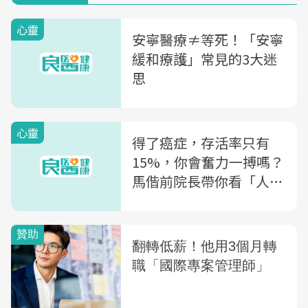
心靈
安寧醫療≠等死！「安寧
緩和療護」常見的3大迷
思
心靈
得了癌症，存活率只有
15%，你會奮力一搏嗎？
馬偕前院長帶你看「人生
的最後功課」