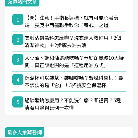
頻道熱門文章
【圖】注意！手指長這樣，就有可能心臟衰
1
竭！長庚中西醫聯手教你「養心」之道
衣服沾到醬料怎麼辦？洗衣達人教你用「2個
2
清潔神物」＋2步驟去油去漬
大豆油、調和油還能吃嗎？苯駢芘風波10大疑
3
問：真正該避開的是「這種用油方式」
保溫杯可以裝茶、裝咖啡嗎？腎臟科醫師：最
4
不該裝的是「它」！5招挑安全保溫杯
過碳酸鈉怎麼用？不能洗什麼？哪裡買？5種
5
清潔用途與比例一次懂
最多人推薦醫師