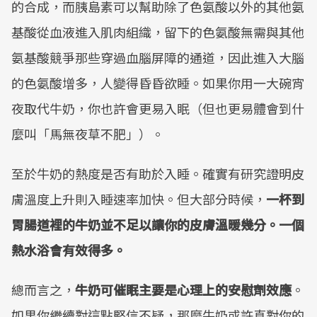
的合成，而胰島素可以幫助除了色氨酸以外的其他氨
基酸從血液進入肌肉組織，留下的色氨酸無需與其他
氨基酸競爭那些穿過血腦屏障的通道，因此進入大腦
的色氨酸增多，人變得昏昏欲睡。如果你用一大碗宵
夜取代牛奶，你也許會更易入眠（但也更易體會到什
麼叫「馬無夜草不肥」）。
至於牛奶的熱度是否有助於入睡。確實有研究證明皮
膚溫度上升則入睡速率加快。但大部分時候，
一杯到
胃腸道裡的牛奶並不足以讓你的皮膚溫暖幾分。一個
熱水浴會有效得多。
總而言之，
牛奶可催眠主要是心理上的安慰劑效應
。
如果你繼續對這點堅信不疑，那麼牛奶或許真對你的