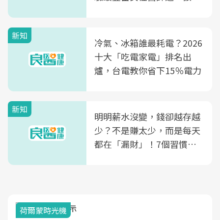
玲領軍，打造全台首創「生
殖銀行概念形象館」，攜手
新知
光田醫院建構360度女性健
冷氣、冰箱誰最耗電？2026
康照護生態圈
十大「吃電家電」排名出
爐，台電教你省下15％電力
新知
明明薪水沒變，錢卻越存越
少？不是賺太少，而是每天
都在「漏財」！7個習慣一
次看
荷爾蒙時光機