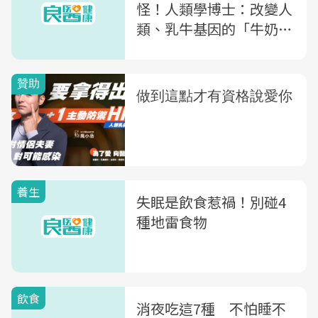
怪！人類學博士：改變人
類、乳牛基因的「牛奶突
變」
養生
失眠是飲食惹禍！別碰4
種地雷食物
飲食
消夜吃這7種 不怕睡不