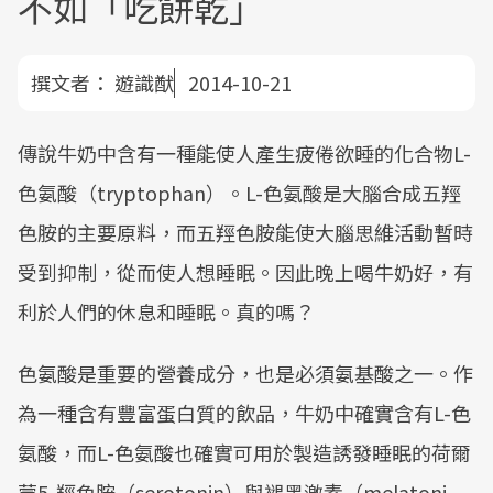
不如「吃餅乾」
撰文者：
遊識猷
2014-10-21
傳說牛奶中含有一種能使人產生疲倦欲睡的化合物L-
色氨酸（tryptophan）。L-色氨酸是大腦合成五羥
色胺的主要原料，而五羥色胺能使大腦思維活動暫時
受到抑制，從而使人想睡眠。因此晚上喝牛奶好，有
利於人們的休息和睡眠。真的嗎？
色氨酸是重要的營養成分，也是必須氨基酸之一。作
為一種含有豐富蛋白質的飲品，牛奶中確實含有L-色
氨酸，而L-色氨酸也確實可用於製造誘發睡眠的荷爾
蒙5-羥色胺（serotonin）與褪黑激素（melatoni