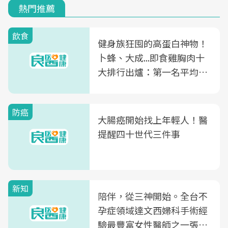
熱門推薦
飲食
健身族狂囤的高蛋白神物！
卜蜂、大成...即食雞胸肉十
大排行出爐：第一名平均一
片不到50元
防癌
大腸癌開始找上年輕人！醫
提醒四十世代三件事
新知
陪伴，從三神開始。全台不
孕症領域達文西婦科手術經
驗最豐富女性醫師之一張永