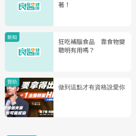
著！
新知
狂吃補腦食品 靠食物變
聰明有用嗎？