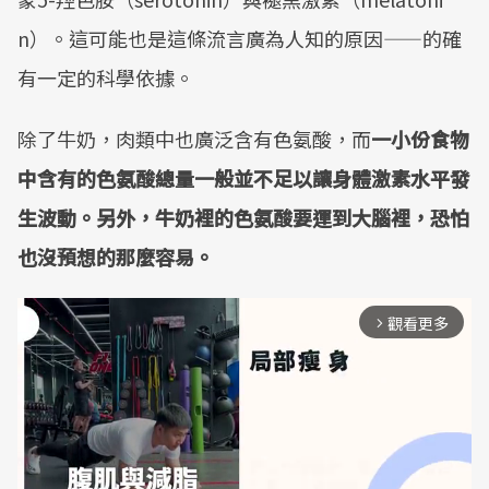
n）。這可能也是這條流言廣為人知的原因——的確
有一定的科學依據。
除了牛奶，肉類中也廣泛含有色氨酸，而
一小份食物
中含有的色氨酸總量一般並不足以讓身體激素水平發
生波動。另外，牛奶裡的色氨酸要運到大腦裡，恐怕
也沒預想的那麼容易。
觀看更多
arrow_forward_ios