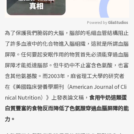
Powered by 
GliaStudios
為了保護我們脆弱的大腦，腦部的毛細血管結構阻止
Mute
了許多血液中的化合物進入腦組織，這就是所謂血腦
屏障。任何要起安眠作用的物質首先必須能穿過血腦
屏障才能抵達腦部。但牛奶中不止富含色氨酸，也富
含其他氨基酸。而2003年，麻省理工大學的研究者
在《美國臨床營養學期刊（American Journal of Cli
nical Nutrition）》上發表論文稱，
食用牛奶這類蛋
白質豐富的食物反而降低了色氨酸穿過血腦屏障的能
力。