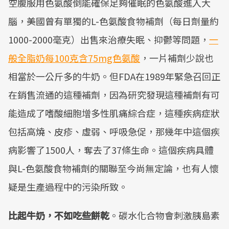
空腹服用色氨酸倒能確保足夠催眠的色氨酸進入大
腦，美國曾有單獨的L-色氨酸食物補劑（每日劑量約
1000-2000毫克）出售來治療失眠、抑鬱等問題，
一
般全脂奶每100克含75mg色氨酸
，一片補劑少說也
相當於一公斤多的牛奶。但FDA在1989年緊急召回正
在銷售流通的這種補劑，因為研究發現這種補劑有可
能造成了嗜酸細胞增多性肌痛綜合症，這種疾病症狀
包括高燒、皮疹、虛弱、呼吸急促，那幾年中這個疾
病影響了1500人，奪去了37條生命。這個疾病具體
與L-色氨酸食物補劑的關聯至今尚無定論，也有人懷
疑是生產過程中的污染所致。
比起牛奶，不如吃些餅乾
。碳水化合物會刺激胰島素