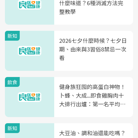
什麼味道？6種消滅方法完
整教學
新知
2026七夕什麼時候？七夕日
期、由來與3習俗8禁忌一次
看
飲食
健身族狂囤的高蛋白神物！
卜蜂、大成...即食雞胸肉十
大排行出爐：第一名平均一
片不到50元
新知
大豆油、調和油還能吃嗎？