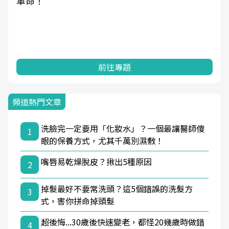
革命！
前往專題
頻道熱門文章
洗臉完一定要用「化妝水」？一個最讓醫師傻
1
眼的保養方式，尤其千萬別濕敷！
嘴唇易乾燥脫皮？揪出5種原因
2
掉髮最好不要常洗頭？這5個錯誤的洗髮方
3
式，害你拼命掉頭髮
超後悔...30歲後快速變老，都怪20幾歲時做錯
4