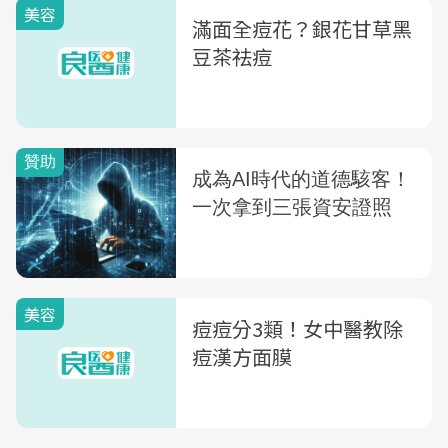
美容
滿面全痘花？銀花甘草黑
豆茶祛痘
美容
痘痘分3類！女中醫教除
痘漢方面膜