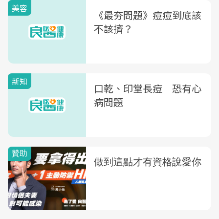
美容
《最夯問題》痘痘到底該
不該擠？
新知
口乾、印堂長痘 恐有心
病問題