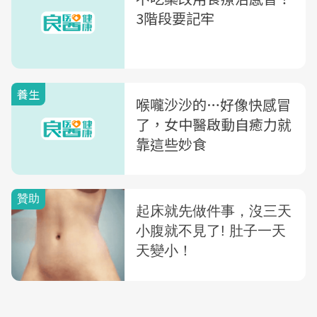
3階段要記牢
養生
喉嚨沙沙的…好像快感冒
了，女中醫啟動自癒力就
靠這些妙食