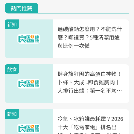
熱門推薦
新知
過碳酸鈉怎麼用？不能洗什
麼？哪裡買？5種清潔用途
與比例一次懂
飲食
健身族狂囤的高蛋白神物！
卜蜂、大成...即食雞胸肉十
大排行出爐：第一名平均一
片不到50元
新知
冷氣、冰箱誰最耗電？2026
十大「吃電家電」排名出