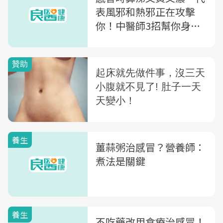
表風邪和熱邪正在攻擊
你！中醫師3招幫你身體
消炎去外邪
養生
薑蒜粥治感冒？營養師：
煮法是關鍵
養生
不吃藥改用食療治感冒！