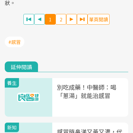
狀。
1
2
單頁閱讀
#感冒
延伸閱讀
養生
別吃成藥！中醫師：喝
「蔥湯」就能治感冒
新知
感冒時鼻涕又黃又濃，代