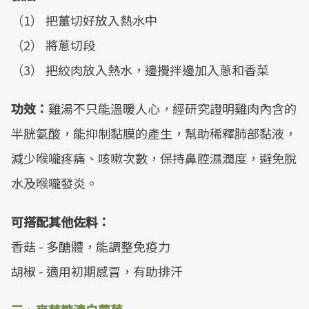
（1） 把薑切好放入熱水中
（2） 將蔥切段
（3） 把絞肉放入熱水，邊攪拌邊加入蔥和香菜
功效：
雞湯不只能溫暖人心，經研究證明雞肉內含的
半胱氨酸，能抑制黏膜的產生，幫助稀釋肺部黏液，
減少喉嚨疼痛、咳嗽次數，保持鼻腔濕潤度，避免脫
水及喉嚨發炎。
可搭配其他佐料：
香菇 - 多醣體，能調整免疫力
胡椒 - 適用初期感冒，有助排汗