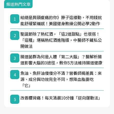
頻道熱門文章
給總是肩頸痠痛的你》脖子這樣動，不用錢就
1
能舒緩緊繃感！美國健身教練公開必學2動作
聖誕節除了熱紅酒，「這2道甜點」也很搭！
2
「這種」堪稱熱紅酒進階版，中醫師不藏私公
開做法
腸道菌群為何是人體「第二大腦」？醫解析腸
3
道影響大腦的3途徑，教你5方法維持腸道健康
魚油、魚肝油傻傻分不清？營養師揭差異：來
4
源、成分與功效完全不同，想降血脂要吃
「它」
改善腰背痛！每天清晨10分鐘「逆向運動法」
5