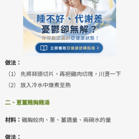
做法：
（1） 先將蒜頭切片，再把雞肉切塊，川燙一下
（2） 放入冷水中燉煮至熟
二、蔥薑雞胸雞湯
材料：
雞胸絞肉、蔥、薑適量、兩碗水的量
做法：