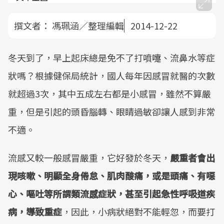
撰文者：
馮珮涵／整理編輯
2014-12-22
冬天到了，早上起床總是免不了打噴嚏、流鼻水等症
狀嗎？根據健保局統計，國人每年因感冒就醫的次數
就超過3次，其中五成左右都是小感冒，雖然不算嚴
重，但是引起的頭昏腦轉、眼睛過敏卻讓人感到非常
不適。
流感又較一般感冒嚴重，它好發於冬天，
嚴重者會出
現咳嗽、明顯全身倦怠、肌肉酸痛，或是頭痛、有噁
心、嘔吐等所謂類流感症狀，甚至引起急性呼吸道疾
病，導致重症
，因此，小病狀絕對不能輕忽，而要打