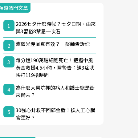
頻道熱門文章
2026七夕什麼時候？七夕日期、由來
1
與3習俗8禁忌一次看
濾藍光產品真有效？ 醫師告訴你
2
每分鐘190萬腦細胞死亡！把握中風
3
黃金救援4.5小時，醫警告：遇3症狀
快打119搶時間
為什麼大醫院裡的病人和護士總是衝
4
來衝去？
30強心針救不回郭金發！換人工心臟
5
會更好？