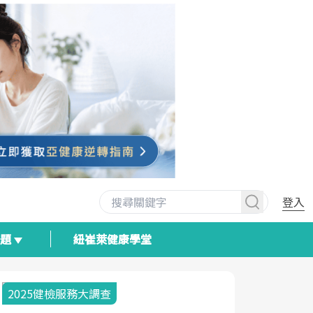
登入
專題
紐崔萊健康學堂
2025健檢服務大調查