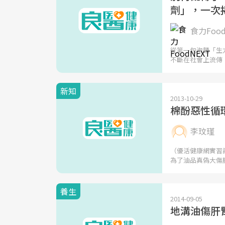
劑」，一次
食力Food
從第一包泡麵「生
不斷在社會上流傳
新知
2013-10-29
棉酚惡性循
李玟瑾
（優活健康網實習
為了油品真偽大傷
養生
2014-09-05
地溝油傷肝