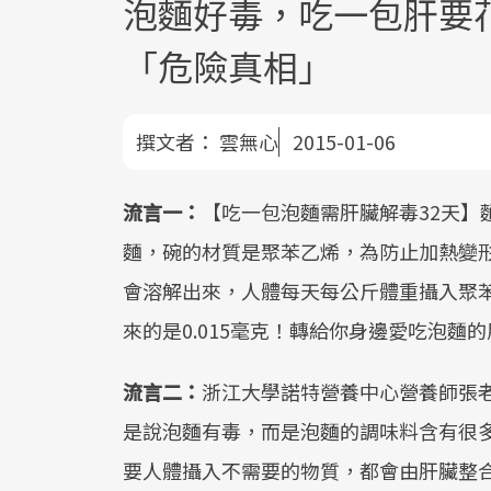
泡麵好毒，吃一包肝要花
「危險真相」
撰文者：
雲無心
2015-01-06
流言一：
【吃一包泡麵需肝臟解毒32天】
麵，碗的材質是聚苯乙烯，為防止加熱變形
會溶解出來，人體每天每公斤體重攝入聚苯
來的是0.015毫克！轉給你身邊愛吃泡麵
流言二：
浙江大學諾特營養中心營養師張
是說泡麵有毒，而是泡麵的調味料含有很
要人體攝入不需要的物質，都會由肝臟整合