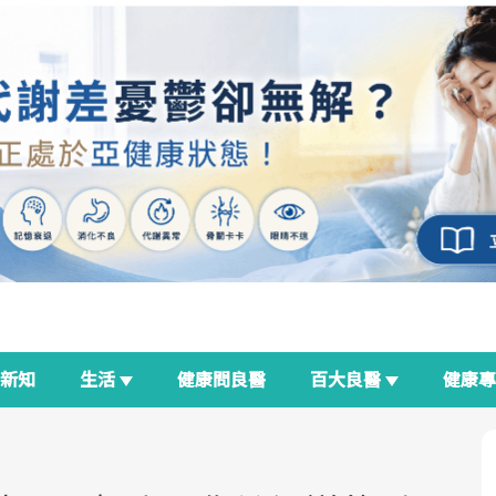
新知
生活
健康問良醫
百大良醫
健康
良醫生活祭
我與健康韌性的距離
荷爾蒙時光機