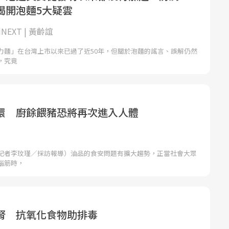
揭開泡麵5大疑雲
NEXT | 黃齡誼
力麵」在台灣上市以來已過了近50年，但關於泡麵的謠言、誤解仍然
，究竟
環 廚餘餵豬恐將再次進入人體
記者李玟瑾／採訪報導）油品的食安問題有擴大趨勢，正當社會大眾
腦筋時，
腎 抗氧化食物助排毒