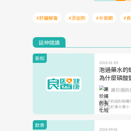
#肝臟解毒
#添加劑
#半衰期
#
延伸閱讀
新知
2016-01-04
泡過藥水的蝦
為什麼磷酸
謝玠揚的長
前陣子的這則新聞
倒不在於事大事小
飲食
2016-04-01