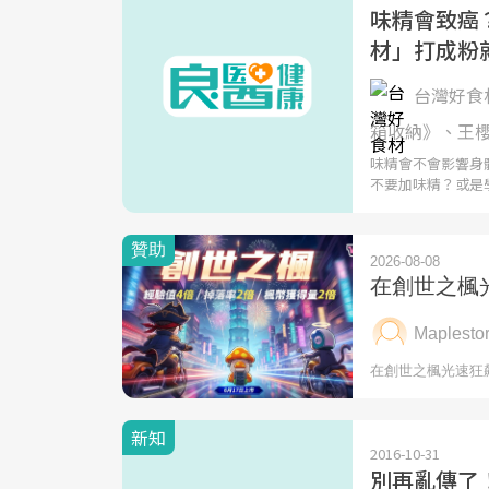
味精會致癌
材」打成粉
台灣好食材
箱收納》、王
味精會不會影響身
不要加味精？或是
新知
2016-10-31
別再亂傳了