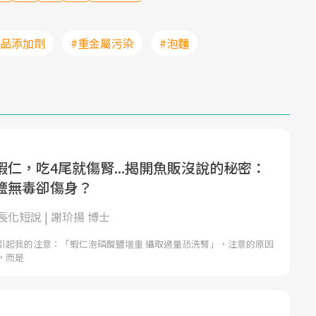
食品添加劑
#重金屬污染
#泡麵
仁，吃4尾就傷腎...揭開魚販沒說的秘密：
鹽無毒卻傷身？
化短說 | 謝玠揚 博士
引起我的注意：「蝦仁泡磷酸鹽增重 攝取過量恐洗腎」，注意的原因
，而是