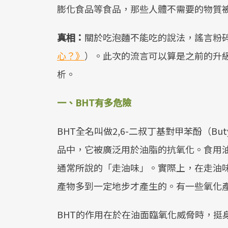
膨化食品等食品，那些人體不需要的物質被
真相：
關於吃泡麵不能吃的說法，謠言粉
心？》
）。此次的流言可以算是之前的升
析。
一、
BHT
有多危險
BHT全名叫做2,6-二叔丁基對甲苯酚（Butyl
品中，它被廣泛用於油脂的抗氧化。食用
通常所說的「走油味」。實際上，在走油
產物多到一定地步才產生的。有一些氧化
BHT的作用在於在油面臨氧化威脅時，挺