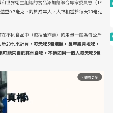
和世界衛生組織的食品添加劑聯合專家委員會（JE
斤體重0.3毫克。對於成年人，大致相當於每天20毫克
T在不同食品中（包括油炸麵）的用量一般為每公斤
油量20%來計算，
每天吃
5
包泡麵，長年累月地吃，
還可能來自於其他食物，不過如果一個人每天吃
5
包
。
觀看更多
arrow_forward_ios