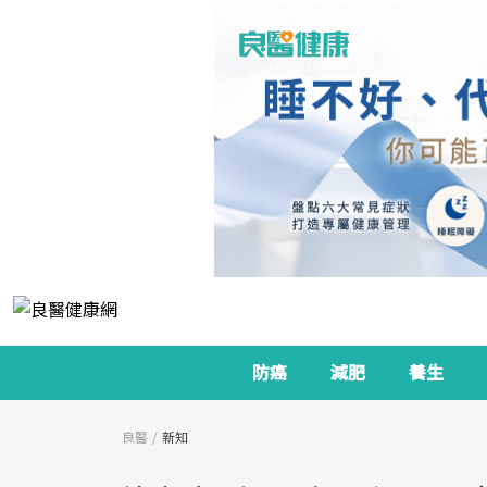
防癌
減肥
養生
良醫
新知