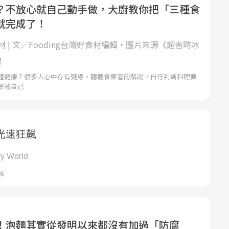
？不放心就自己動手做，大廚教你把「三種食
就完成了！
 | 文／Fooding台灣好食材編輯‧圖片來源《超省時冰
櫻
體健康？很多人心中存有疑慮，聽聽食藥署的解說，自行判斷料理要
學著自己
！泡麵其實從發明以來都沒有加過「防腐