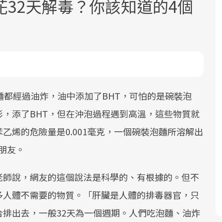
32天解毒？你該知道的4個
面對超高齡社會的浪潮，台灣正在快速
2025年，就到良醫生活祭體驗「一站式
良醫健康網從「換季的身體變化」出
根據不同性別與年齡，帶你找到過去、
麵都經過油炸，油中添加了BHT，可怕的是碗裝泡
邁向「健康照護」的新時代。隨著國家
健康新生活」，從講座、體驗到運動，
發，透過醫學觀點與日常感受的對話，
現在、未來的健康節點，理解身體的變
，添了BHT，但在沖泡過程遇到高溫，這些物質就
政策如「健康台灣推動委員會」與「長
全面啟動你的健康革命！
建立對亞健康的認知，進而引導實際的
化，知道該如何照顧自己。
乙烯的危險量是0.001毫克，一個碗裝泡麵所溶解出
照3.0」的推進，「預防醫學」已成全民
改善行動。
的朋友。
關注的核心議題。然而，健檢不只是醫
療院所的服務，更是民眾了解自身健康
老師說，網友的這個說法是科學的、有根據的。但不
狀況、啟動健康管理的重要起點。
多人體不需要的物質。「肝臟是人體的排毒器官，只
前往專題
前往專題
前往專題
前往專題
排出去，一般32天為一個週期。人們吃泡麵、油炸