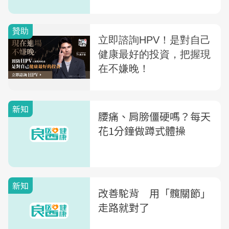
回來
新知
腰痛、肩膀僵硬嗎？每天
花1分鐘做蹲式體操
新知
改善駝背 用「髖關節」
走路就對了