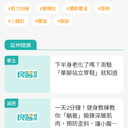
#肌力訓練
#暖暖包
#調節體溫
#脛骨
#小腿肚
#體溫
#踮腳
延伸閱讀
養生
下半身老化了嗎？測驗
「單腳站立穿鞋」就知道
減肥
一天2分鐘！健身教練教
你「躺著」鍛鍊深層肌
肉，預防歪斜、讓小腹平