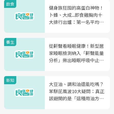
飲食
健身族狂囤的高蛋白神物！
卜蜂、大成...即食雞胸肉十
大排行出爐：第一名平均一
片不到50元
養生
從鼾聲看睡眠健康！新型居
家睡眠檢測納入「鼾聲能量
分析」揪出睡眠呼吸中止症
風險
新知
大豆油、調和油還能吃嗎？
苯駢芘風波10大疑問：真正
該避開的是「這種用油方
式」