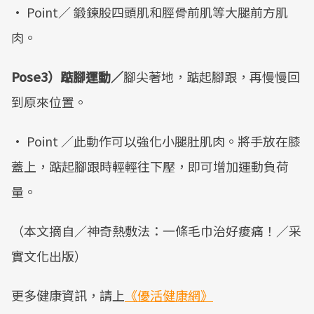
• Point／ 鍛鍊股四頭肌和脛骨前肌等大腿前方肌
肉。
Pose3）踮腳運動／
腳尖著地，踮起腳跟，再慢慢回
到原來位置。
• Point ／此動作可以強化小腿肚肌肉。將手放在膝
蓋上，踮起腳跟時輕輕往下壓，即可增加運動負荷
量。
（本文摘自／神奇熱敷法：一條毛巾治好痠痛！／采
實文化出版）
更多健康資訊，請上
《優活健康網》