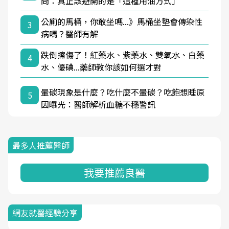
問：真正該避開的是「這種用油方式」
公廁的馬桶，你敢坐嗎...》馬桶坐墊會傳染性
3
病嗎？醫師有解
跌倒擦傷了！紅藥水、紫藥水、雙氧水、白藥
4
水、優碘...藥師教你該如何選才對
暈碳現象是什麼？吃什麼不暈碳？吃飽想睡原
5
因曝光：醫師解析血糖不穩警訊
最多人推薦醫師
我要推薦良醫
網友就醫經驗分享