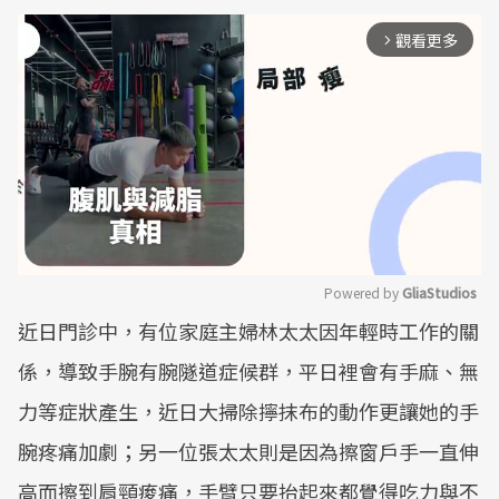
觀看更多
arrow_forward_ios
Powered by 
GliaStudios
近日門診中，有位家庭主婦林太太因年輕時工作的關
Mute
係，導致手腕有腕隧道症候群，平日裡會有手麻、無
力等症狀產生，近日大掃除擰抹布的動作更讓她的手
腕疼痛加劇；另一位張太太則是因為擦窗戶手一直伸
高而擦到肩頸痠痛，手臂只要抬起來都覺得吃力與不