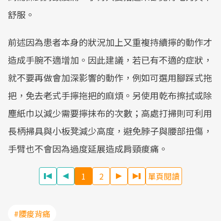
舒服。
前述因為患者本身的狀況加上又重複持續擰的動作才
造成手腕不適增加。因此建議，若已有不適的症狀，
就不要再做會加深影響的動作，例如可選用腳踩式拖
把，免去老式手擰拖把的麻煩。另使用乾布擦拭或除
塵紙巾以減少需要擰抹布的次數；高處打掃則可利用
長柄掃具與小板凳減少高度，避免脖子與腰部扭傷，
手臂也不會因為過度延展造成肩頸痠痛。
1
2
單頁閱讀
#腰痠背痛