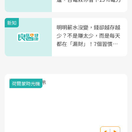
新知
明明薪水沒變，錢卻越存越
少？不是賺太少，而是每天
都在「漏財」！7個習慣一
次看
荷爾蒙時光機