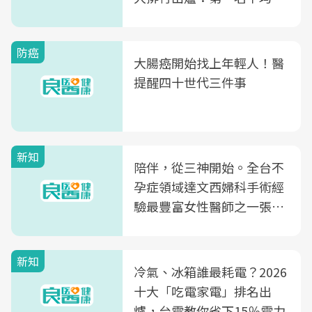
片不到50元
防癌
大腸癌開始找上年輕人！醫
提醒四十世代三件事
新知
陪伴，從三神開始。全台不
孕症領域達文西婦科手術經
驗最豐富女性醫師之一張永
玲領軍，打造全台首創「生
殖銀行概念形象館」，攜手
新知
光田醫院建構360度女性健
冷氣、冰箱誰最耗電？2026
康照護生態圈
十大「吃電家電」排名出
爐，台電教你省下15％電力