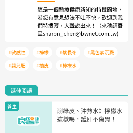
這是一個醫療健康新知的特搜園地，
若您有意見想法不吐不快，歡迎到我
們特搜簿，大聲說出來！（來稿請寄
至sharon_chen@bwnet.com.tw)
#敏感性
#檸檬
#蔡長祐
#黑色素沉澱
#嬰兒肥
#柚皮
#檸檬水
延伸閱讀
養生
削綠皮、沖熱水》檸檬水
這樣喝，護肝不傷胃！