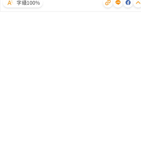
字級100％
體驗試用
廣告合作
文章授權
隱私權聲明
常見問題
客服中心