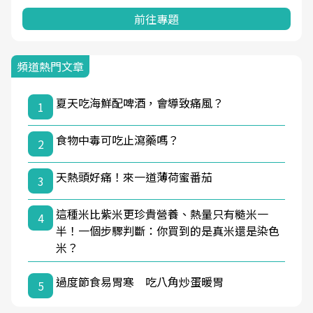
前往專題
頻道熱門文章
夏天吃海鮮配啤酒，會導致痛風？
1
食物中毒可吃止瀉藥嗎？
2
天熱頭好痛！來一道薄荷蜜番茄
3
這種米比紫米更珍貴營養、熱量只有糙米一
4
半！一個步驟判斷：你買到的是真米還是染色
米？
過度節食易胃寒 吃八角炒蛋暖胃
5