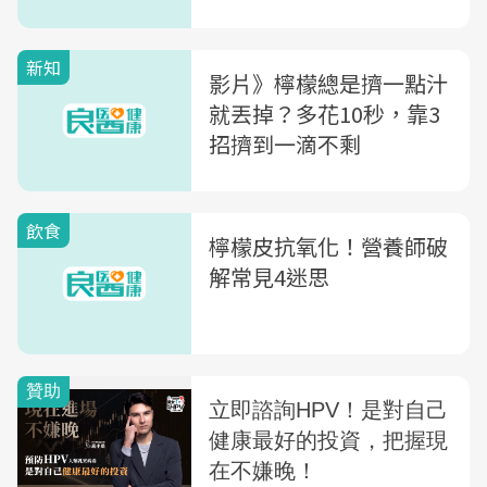
新知
影片》檸檬總是擠一點汁
就丟掉？多花10秒，靠3
招擠到一滴不剩
飲食
檸檬皮抗氧化！營養師破
解常見4迷思