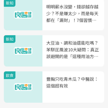
新知
明明薪水沒變，錢卻越存越
少？不是賺太少，而是每天
都在「漏財」！7個習慣一
次看
新知
大豆油、調和油還能吃嗎？
苯駢芘風波10大疑問：真正
該避開的是「這種用油方
式」
飲食
豐胸只吃青木瓜？中醫說：
這個超有效