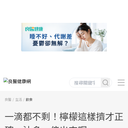
良醫
生活
飲食
一滴都不剩！檸檬這樣擠才正