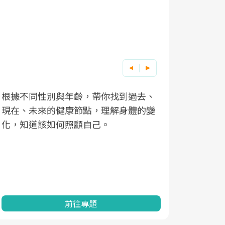
根據不同性別與年齡，帶你找到過去、
因應超高齡
現在、未來的健康節點，理解身體的變
「2025
化，知道該如何照顧自己。
康促進為目
民眾健康的
查、數據分
一起成為台
前往專題