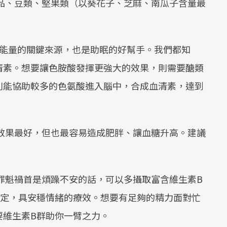
品、豆類、堅果類（以葵花子、芝麻、南瓜子含量最
能量的關鍵來源，也是助眠的好幫手。我們都知
清素。想要讓色胺酸發揮更強大的效果，則需要醣類
則能協助較多的色氨酸進入腦中，合成血清素，達到
效果最好，但也最容易造成肥胖、讓血糖升高。建議
罪魁禍首是煩躁不安的話，可以多攝取富含維生素B
穩定，具安穩情緒的療效。想要有足夠的精力面對忙
要維生素B群助你一臂之力。