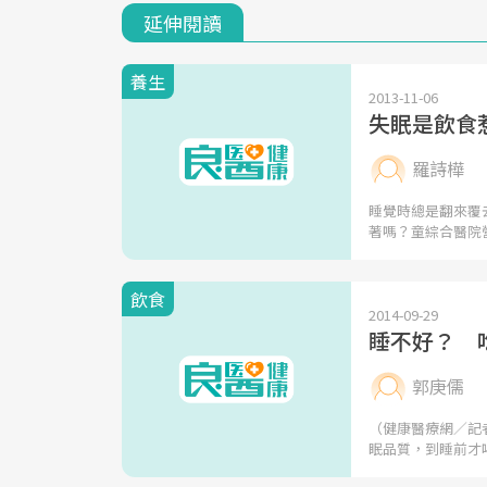
延伸閱讀
養生
2013-11-06
失眠是飲食
羅詩樺
睡覺時總是翻來覆
著嗎？童綜合醫院
飲食
2014-09-29
睡不好？ 
郭庚儒
（健康醫療網／記
眠品質，到睡前才