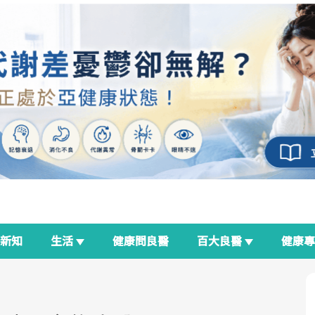
新知
生活
健康問良醫
百大良醫
健康
良醫生活祭
我與健康韌性的距離