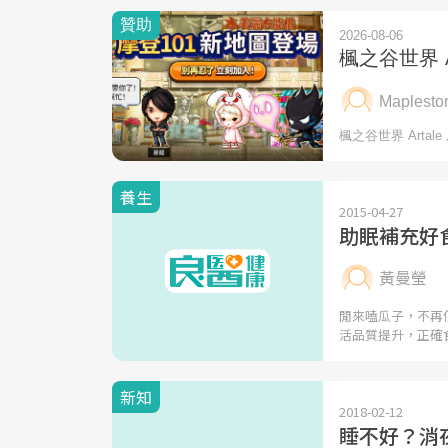
養生
2015-04-27
助眠補充好
黃曼瑩
閒來嗑瓜子，不再
活品質提升，正確
新知
2018-02-12
睡不好？消