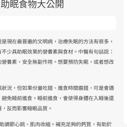
質助眠食物大公開
說是現在最普遍的文明病，治療失眠的方法有很多，
有不少具助眠效果的營養素與食材。中醫有句話說：
面對超高齡社會的浪潮，台灣正在快速
2025年，就到良醫生活祭體驗「一站式
良醫健康網從「換季的身體變化」出
的營養素，安全無副作用。想要預防失眠，或者想改
邁向「健康照護」的新時代。隨著國家
健康新生活」，從講座、體驗到運動，
發，透過醫學觀點與日常感受的對話，
政策如「健康台灣推動委員會」與「長
全面啟動你的健康革命！
建立對亞健康的認知，進而引導實際的
照3.0」的推進，「預防醫學」已成全民
改善行動。
關注的核心議題。然而，健檢不只是醫
眠狀況，但如果份量吃錯、進食時間選錯，可是會適
療院所的服務，更是民眾了解自身健康
，避免睡前進食。睡前進食，會使得身體在入睡後還
狀況、啟動健康管理的重要起點。
淺，反而影響睡眠品質。
前往專題
前往專題
前往專題
助調節心跳、肌肉收縮。補充足夠的鈣質，有助於