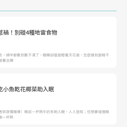
惹禍！別碰4種地雷食物
去，綿羊都數到數不清了，眼睛卻還是瞪著天花板，怎麼樣就是睡不
營養治療
吃小魚乾花椰菜助入眠
者郭庚儒報導）睡前一杯熱牛奶有助入眠，人人皆知；但想要增進睡
喝一杯熱