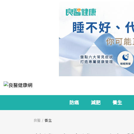
防癌
減肥
養生
良醫
養生