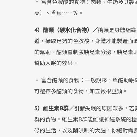
• 富含色胺酸的食物：肉類、牛奶及其製
高）、香蕉……等。
4）醣類（碳水化合物）／
醣類是身體組織
道，攝取足夠的色胺酸，身體才能製造血
的幫助。醣類會刺激胰島素分泌，胰島素
幫助入眠的效果。
• 富含醣類的食物：一般說來，單醣助眠
可選擇多醣類的食物，如五穀根莖類。
5）維生素B群／
引發失眠的原因眾多，若
群的食物。維生素B群能維護神經系統的
碌的生活，以及鬧哄哄的大腦，你絕對需