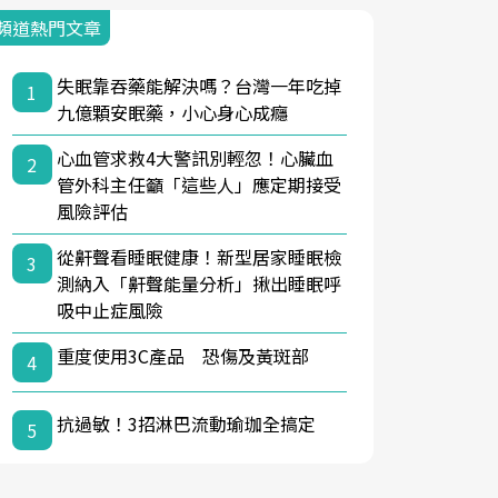
頻道熱門文章
失眠靠吞藥能解決嗎？台灣一年吃掉
1
九億顆安眠藥，小心身心成癮
心血管求救4大警訊別輕忽！心臟血
2
管外科主任籲「這些人」應定期接受
風險評估
從鼾聲看睡眠健康！新型居家睡眠檢
3
測納入「鼾聲能量分析」揪出睡眠呼
吸中止症風險
重度使用3C產品 恐傷及黃斑部
4
抗過敏！3招淋巴流動瑜珈全搞定
5