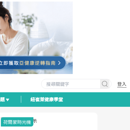
登入
專題
紐崔萊健康學堂
荷爾蒙時光機
2025健檢