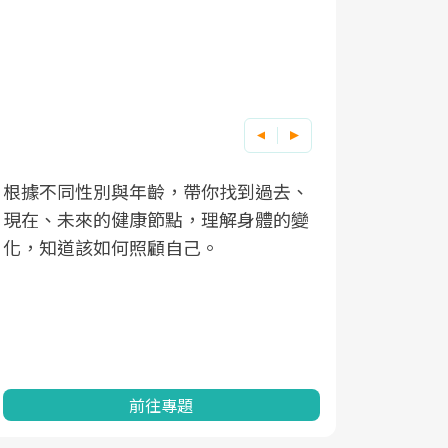
根據不同性別與年齡，帶你找到過去、
因應超高齡
現在、未來的健康節點，理解身體的變
「2025
化，知道該如何照顧自己。
康促進為目
民眾健康的
查、數據分
一起成為台
前往專題