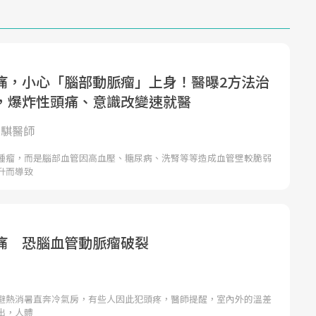
痛，小心「腦部動脈瘤」上身！醫曝2方法治
，爆炸性頭痛、意識改變速就醫
李丞騏醫師
腫瘤，而是腦部血管因高血壓、糖尿病、洗腎等等造成血管壁較脆弱
升而導致
痛 恐腦血管動脈瘤破裂
避熱消暑直奔冷氣房，有些人因此犯頭疼，醫師提醒，室內外的溫差
出，人體