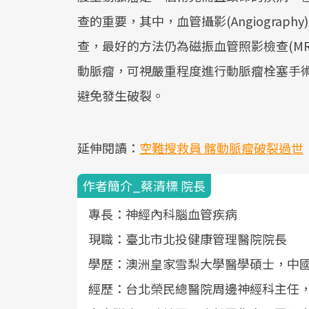
查的重要，其中，血管攝影(Angiogra
查，最好的方法仍為磁振血管照影檢查(M
動脈瘤，可視嚴重程度進行動脈瘤栓塞手
避免發生破裂。
延伸閱讀：
空難搜救員 髂動脈瘤破裂過世
作者簡介_蔡清標 院長
專長：神經內科腦血管疾病
現職：臺北市北投健康管理醫院院長
學歷：澳洲皇家雪梨大學醫學碩士，中
經歷：台北榮民總醫院周邊神經科主任