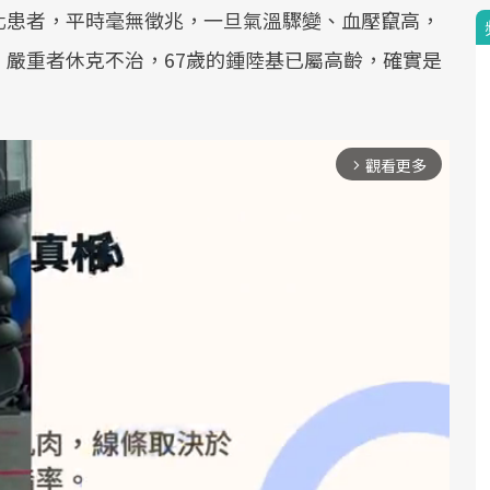
化患者，平時毫無徵兆，一旦氣溫驟變、血壓竄高，
嚴重者休克不治，67歲的鍾陸基已屬高齡，確實是
觀看更多
arrow_forward_ios