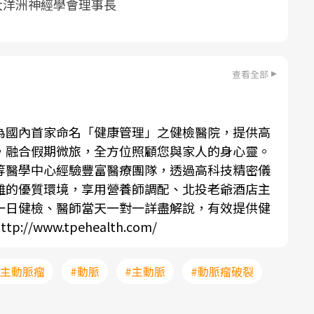
大洋洲神經學會理事長
查看全部
為國內首家命名「健康管理」之健檢醫院，提供高
，融合假期微旅，全方位照顧您與家人的身心靈。
等醫學中心經驗豐富醫療團隊，透過高科技精密儀
離的優質環境，享用營養師調配、北投老爺酒店主
一日健檢、醫師當天一對一詳盡解說，有效提供健
ttp://www.tpehealth.com/
腹主動脈瘤
#動脈
#主動脈
#動脈瘤破裂