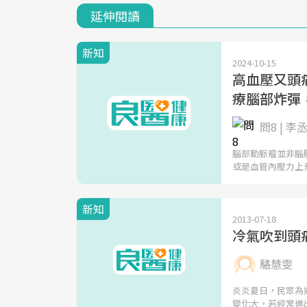
延伸閱讀
新知
2024-10-15
高血壓又頭
療腦部炸彈
問8 | 
腦部動脈瘤並非腦
或是血管內壓力上
新知
2013-07-18
冷氣吹到頭
駱慧雯
炎炎夏日，民眾為
變化大，若經常進