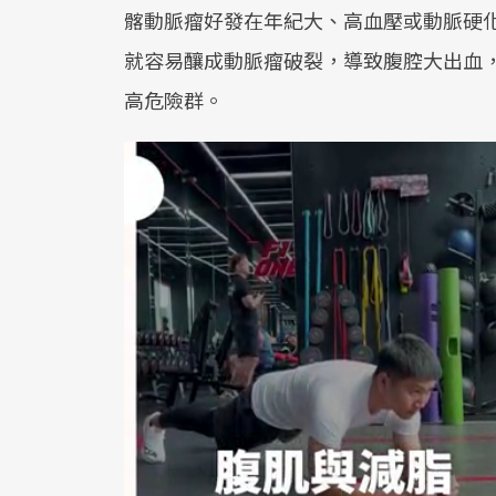
髂動脈瘤好發在年紀大、高血壓或動脈硬
就容易釀成動脈瘤破裂，導致腹腔大出血，
高危險群。