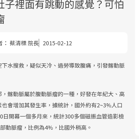
肚子裡面有跳動的感覺？可怕
瘤
者：
蔡清標 院長
2015-02-12
面對超高齡社會的浪潮，台灣正在快速
2025年，就到良醫生活祭體驗「一站式
良醫健康網從「換季的身體變化」出
空下水搜救，疑似天冷、過勞導致腹痛，引發髂動脈
邁向「健康照護」的新時代。隨著國家
健康新生活」，從講座、體驗到運動，
發，透過醫學觀點與日常感受的對話，
政策如「健康台灣推動委員會」與「長
全面啟動你的健康革命！
建立對亞健康的認知，進而引導實際的
照3.0」的推進，「預防醫學」已成全民
改善行動。
部，髂動脈屬於腹動脈瘤的一種，好發在年紀大、高
關注的核心議題。然而，健檢不只是醫
療院所的服務，更是民眾了解自身健康
也會增加其發生率，據統計，國外約有2~3%人口
狀況、啟動健康管理的重要起點。
0日開幕一個多月來，統計300多個磁振血管造影檢
前往專題
前往專題
前往專題
腹部動脈瘤，比例為4%，比國外稍高。