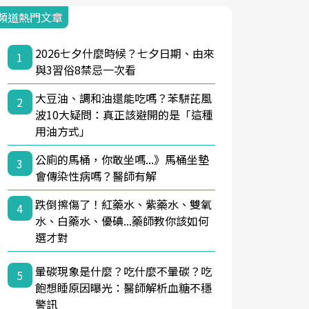
頻道熱門文章
2026七夕什麼時候？七夕日期、由來
1
與3習俗8禁忌一次看
大豆油、調和油還能吃嗎？苯駢芘風
2
波10大疑問：真正該避開的是「這種
用油方式」
公廁的馬桶，你敢坐嗎...》馬桶坐墊
3
會傳染性病嗎？醫師有解
跌倒擦傷了！紅藥水、紫藥水、雙氧
4
水、白藥水、優碘...藥師教你該如何
選才對
暈碳現象是什麼？吃什麼不暈碳？吃
5
飽想睡原因曝光：醫師解析血糖不穩
警訊