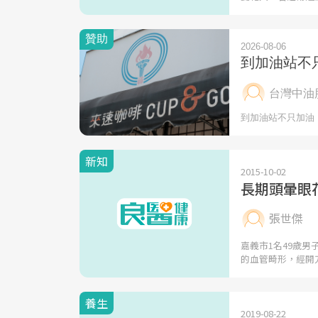
新知
2015-10-02
長期頭暈眼
張世傑
嘉義市1名49歲
的血管畸形，經開
養生
2019-08-22