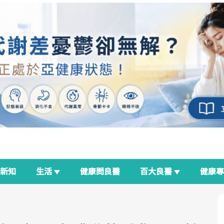
新知
生活
健康問良醫
百大良醫
健康
良醫生活祭
我與健康韌性的距離