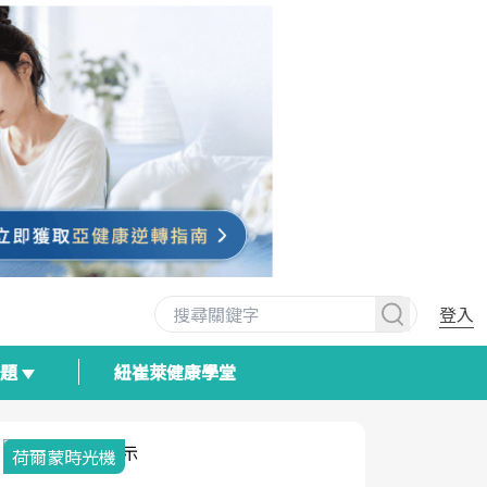
登入
專題
紐崔萊健康學堂
荷爾蒙時光機
2025健檢