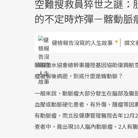
空難搜救員猝世之謎：
的不定時炸彈－髂動脈
健檢報告沒寫的人生故事
撰文
蘭陽潛水協會總幹事鍾陸基因協助復興航
瘤破裂後病逝，到底什麼是髂動脈？
一般來說，動脈瘤大部分發生在腦部及腹
血壓或動脈硬化患者，有外傷、腫瘤等因素
有動脈瘤，而北投健康管理醫院去年12月2
查者中，竟出現10人腦內動脈瘤、2人有