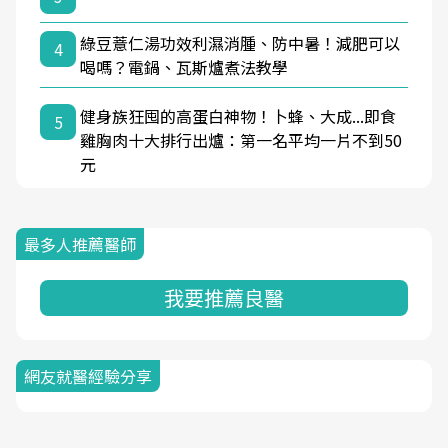
綠豆薏仁湯功效利濕消腫、防中暑！減肥可以
4
喝嗎？電鍋、瓦斯爐煮法教學
健身族狂囤的高蛋白神物！卜蜂、大成...即食
5
雞胸肉十大排行出爐：第一名平均一片不到50
元
最多人推薦醫師
我要推薦良醫
網友就醫經驗分享