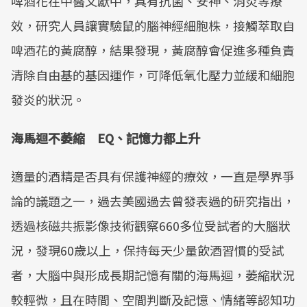
啤酒花在中醫文獻中，具有抗菌、安神、消炎等療
Mute
效，研究人員讓實驗鼠的腦神經細胞株，接觸萃取自
啤酒花的黃腐醇，結果發現，黃腐醇會促進多種負責
清除自由基的基因運作，可降低氧化壓力並緩和細胞
發炎的狀況。
海馬迴不萎縮 EQ、記憶力都上升
適量的酒精是否具有保護神經的療效，一直是學界爭
論的議題之一，過去美國過去曾發表過的研究指出，
透過核磁共振影像技術觀察660多位受試者的大腦狀
況，發現60歲以上，保持每天少量飲酒習慣的受試
者，大腦中與形成長期記憶有關的海馬迴，萎縮狀況
較輕微，且在時間、空間判斷及記憶、情緒等認知功