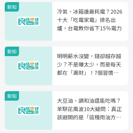
新知
冷氣、冰箱誰最耗電？2026
十大「吃電家電」排名出
爐，台電教你省下15％電力
新知
明明薪水沒變，錢卻越存越
少？不是賺太少，而是每天
都在「漏財」！7個習慣一
次看
新知
大豆油、調和油還能吃嗎？
苯駢芘風波10大疑問：真正
該避開的是「這種用油方
式」