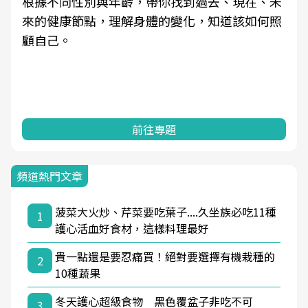
根據不同性別與年齡，帶你找到過去、現在、未
來的健康節點，理解身體的變化，知道該如何照
顧自己。
前往專題
頻道熱門文章
菠菜大火炒、芹菜要吃葉子....久坐族必吃11種
1
護心活血好食材，這樣料理最好
貴一點還是要忍痛買！絕對要選擇有機栽種的
2
10種蔬果
冬天護心超級食物 黑色覆盆子非吃不可
3