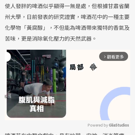
使人發胖的啤酒似乎顯得一無是處，但根據甘肅省蘭
州大學，日前發表的研究證實，啤酒花中的一種主要
化學物「黃腐醇」，不但能為啤酒帶來獨特的香氣及
苦味，更是消除氧化壓力的天然武器。
觀看更多
arrow_forward_ios
Powered by 
GliaStudios