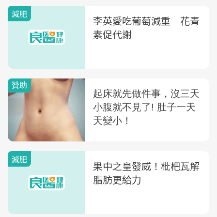
減肥
李英愛吃葡萄減重 花青
素促代謝
減肥
果中之皇發威！枇杷瓦解
脂肪更給力