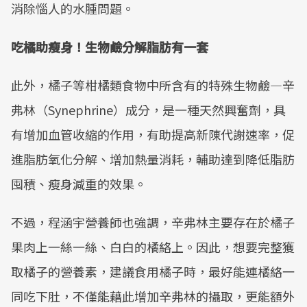
消除惱人的水腫問題。
吃橘助瘦身！生物鹼分解脂肪有一套
此外，橘子等柑橘類食物中所含有的特殊生物鹼—辛
弗林（Synephrine）成分，是一種天然興奮劑，具
有增加血管收縮的作用，有助提高新陳代謝速率，促
進脂肪氧化分解、增加熱量消耗，輔助達到降低脂肪
囤積、瘦身減重的效果。
不過，程涵宇營養師也強調，辛弗林主要存在於橘子
果肉上一絲一絲、白白的橘絡上。因此，想要完整獲
取橘子的營養素，建議食用橘子時，最好能連橘絡一
同吃下肚，不僅能藉此增加辛弗林的攝取，更能額外