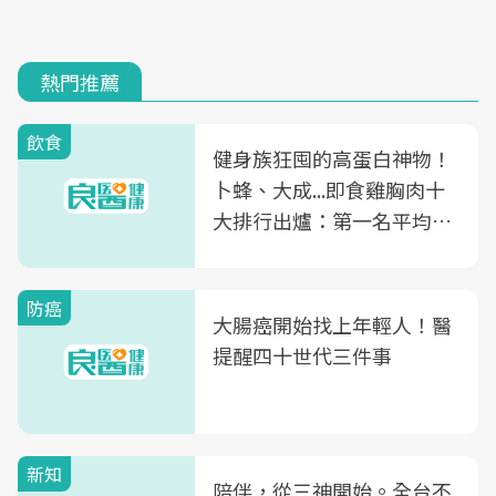
熱門推薦
飲食
健身族狂囤的高蛋白神物！
卜蜂、大成...即食雞胸肉十
大排行出爐：第一名平均一
片不到50元
防癌
大腸癌開始找上年輕人！醫
提醒四十世代三件事
新知
陪伴，從三神開始。全台不