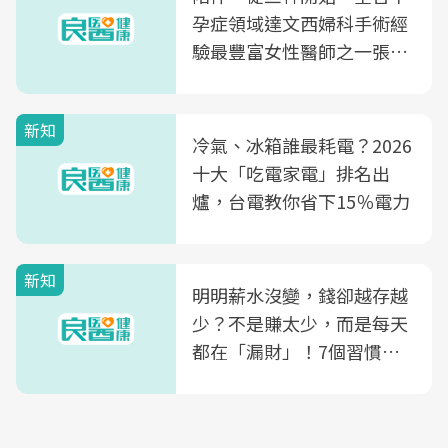
孕症領域達文西婦科手術經
驗最豐富女性醫師之一張永
玲領軍，打造全台首創「生
殖銀行概念形象館」，攜手
新知
光田醫院建構360度女性健
冷氣、冰箱誰最耗電？2026
康照護生態圈
十大「吃電家電」排名出
爐，台電教你省下15％電力
新知
明明薪水沒變，錢卻越存越
少？不是賺太少，而是每天
都在「漏財」！7個習慣一
次看