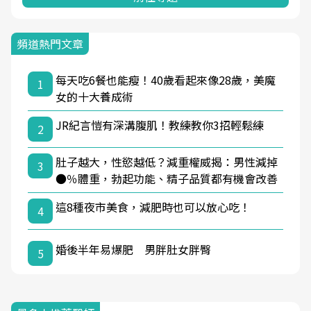
頻道熱門文章
每天吃6餐也能瘦！40歲看起來像28歲，美魔
1
女的十大養成術
JR紀言愷有深溝腹肌！教練教你3招輕鬆練
2
肚子越大，性慾越低？減重權威揭：男性減掉
3
●％體重，勃起功能、精子品質都有機會改善
這8種夜市美食，減肥時也可以放心吃！
4
婚後半年易爆肥 男胖肚女胖臀
5