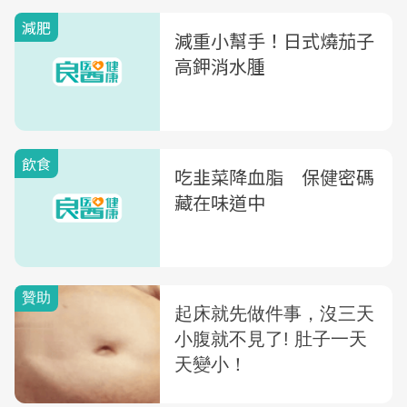
減肥
減重小幫手！日式燒茄子
高鉀消水腫
飲食
吃韭菜降血脂 保健密碼
藏在味道中