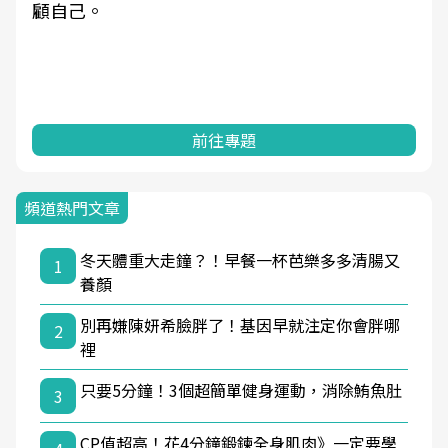
顧自己。
前往專題
頻道熱門文章
冬天體重大走鐘？！早餐一杯芭樂多多清腸又
1
養顏
別再嫌陳妍希臉胖了！基因早就注定你會胖哪
2
裡
只要5分鐘！3個超簡單健身運動，消除鮪魚肚
3
CP值超高！花4分鐘鍛鍊全身肌肉》一定要學