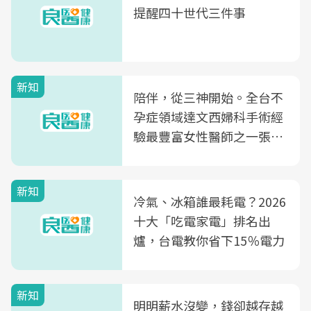
提醒四十世代三件事
新知
陪伴，從三神開始。全台不
孕症領域達文西婦科手術經
驗最豐富女性醫師之一張永
玲領軍，打造全台首創「生
殖銀行概念形象館」，攜手
新知
光田醫院建構360度女性健
冷氣、冰箱誰最耗電？2026
康照護生態圈
十大「吃電家電」排名出
爐，台電教你省下15％電力
新知
明明薪水沒變，錢卻越存越