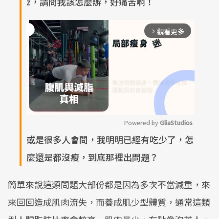
z，請問我該怎麼辦，好痛苦啊！
觀看更多
arrow_forward_ios
Powered by 
GliaStudios
或是很多人會問，我明明已經有吃少了，怎
M
麼還是都沒瘦，到底那裡出問題？
u
t
簡單來說這類問題大部份都是因為多次不當減重，來
e
來回回造成肌肉流失，而養成肌少型體質，通常這類