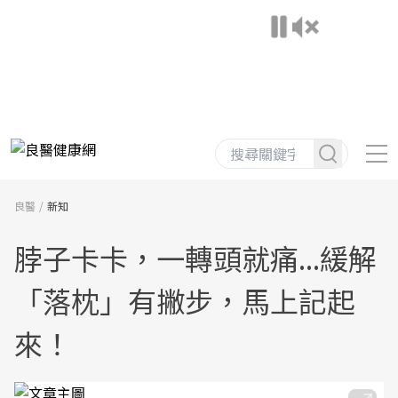
良醫
新知
脖子卡卡，一轉頭就痛...緩解
「落枕」有撇步，馬上記起
來！