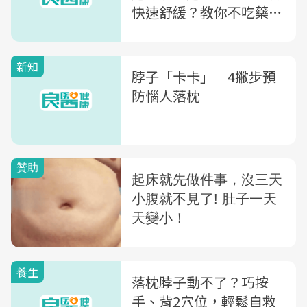
快速舒緩？教你不吃藥不
打針4招自救
新知
脖子「卡卡」 4撇步預
防惱人落枕
養生
落枕脖子動不了？巧按
手、背2穴位，輕鬆自救