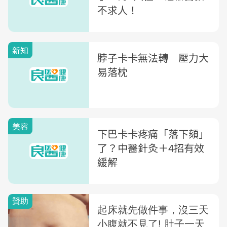
不求人！
新知
脖子卡卡無法轉 壓力大
易落枕
美容
下巴卡卡疼痛「落下頦」
了？中醫針灸＋4招有效
緩解