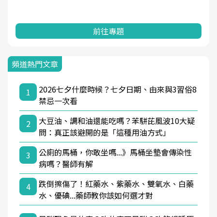
前往專題
頻道熱門文章
2026七夕什麼時候？七夕日期、由來與3習俗8
1
禁忌一次看
大豆油、調和油還能吃嗎？苯駢芘風波10大疑
2
問：真正該避開的是「這種用油方式」
公廁的馬桶，你敢坐嗎...》馬桶坐墊會傳染性
3
病嗎？醫師有解
跌倒擦傷了！紅藥水、紫藥水、雙氧水、白藥
4
水、優碘...藥師教你該如何選才對