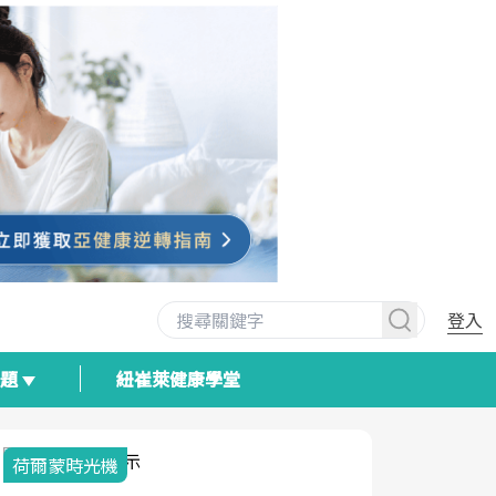
登入
專題
紐崔萊健康學堂
荷爾蒙時光機
2025健檢