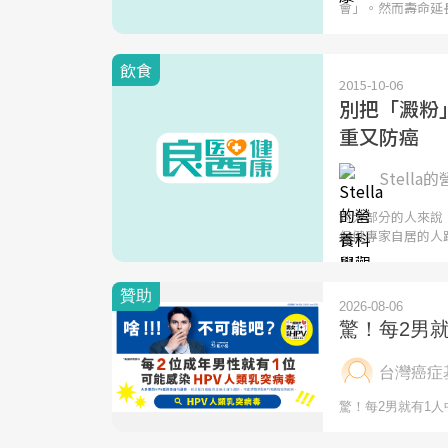
會」。然而壽命延
飲食
2015-10-06
別把「澱粉
重又防癌
Stella的
對大部分的人來說
保健專家自居的人