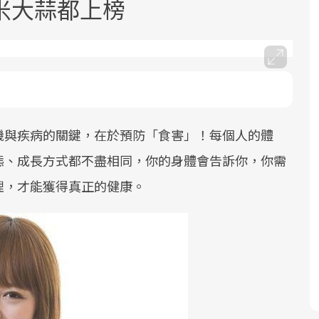
米大蒜都上榜
機與疾病的關鍵，在於預防「食害」！每個人的體
面對超高齡社會的浪潮，台灣正在快速
2025年，就到良醫生活祭體驗「一站式
良醫健康網從「換季的身體變化」出
邁向「健康照護」的新時代。隨著國家
健康新生活」，從講座、體驗到運動，
發，透過醫學觀點與日常感受的對話，
態、成長方式都不盡相同，你的身體會告訴你，你需
政策如「健康台灣推動委員會」與「長
全面啟動你的健康革命！
建立對亞健康的認知，進而引導實際的
理，才能獲得真正的健康。
照3.0」的推進，「預防醫學」已成全民
改善行動。
關注的核心議題。然而，健檢不只是醫
療院所的服務，更是民眾了解自身健康
狀況、啟動健康管理的重要起點。
前往專題
前往專題
前往專題