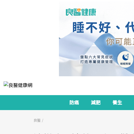
防癌
減肥
養生
良醫