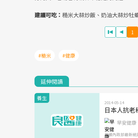
建議可吃：
糙米大蒜炒飯、奶油大蒜炒牡
1
#糙米
#健康
延伸閱讀
養生
2014-05-14
日本人抗老
早安健康 
根據內政部最新統