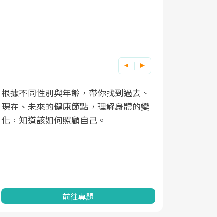
根據不同性別與年齡，帶你找到過去、
因應超高齡
現在、未來的健康節點，理解身體的變
「2025
化，知道該如何照顧自己。
康促進為目
民眾健康的
查、數據分
一起成為台
前往專題