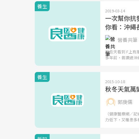
養生
2019-03-14
一次幫你抗
你看：沖繩
營養共筆 | 
前些天看到 F上
多年前，曾讀過沖
養生
2015-10-18
秋冬天氣萬
郭庚儒
（健康醫療網／記
力低下，又罹患多
新知