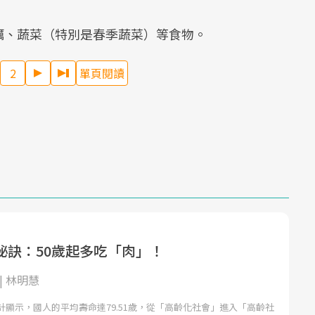
蠣、蔬菜（特別是春季蔬菜）等食物。
2
單頁閱讀
秘訣：50歲起多吃「肉」！
| 林明慧
計顯示，國人的平均壽命達79.51歲，從「高齡化社會」進入「高齡社