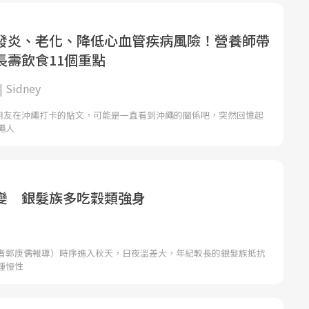
發炎、老化、降低心血管疾病風險！營養師帶
長壽飲食11個重點
Sidney
有朋友在沖繩打卡的貼文，可能是一直看到沖繩的關係吧，突然回憶起
繩人
變 銀髮族多吃穀類強身
者郭庚儒報導）時序進入秋天，日夜溫差大，年紀較長的銀髮族抵抗
種慢性