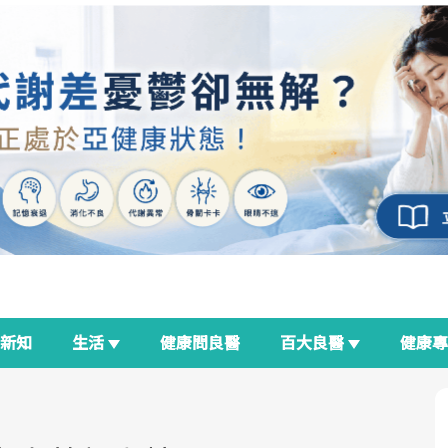
新知
生活
健康問良醫
百大良醫
健康
良醫生活祭
我與健康韌性的距離