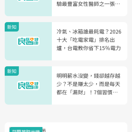
驗最豐富女性醫師之一張永
玲領軍，打造全台首創「生
殖銀行概念形象館」，攜手
新知
光田醫院建構360度女性健
冷氣、冰箱誰最耗電？2026
康照護生態圈
十大「吃電家電」排名出
爐，台電教你省下15％電力
新知
明明薪水沒變，錢卻越存越
少？不是賺太少，而是每天
都在「漏財」！7個習慣一
次看
荷爾蒙時光機