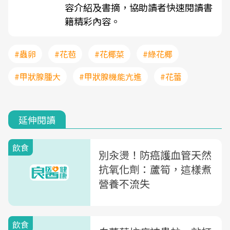
容介紹及書摘，協助讀者快速閱讀書
籍精彩內容。
#蟲卵
#花苞
#花椰菜
#綠花椰
#甲狀腺腫大
#甲狀腺機能亢進
#花蕾
延伸閱讀
飲食
別汆燙！防癌護血管天然
抗氧化劑：蘆筍，這樣煮
營養不流失
飲食