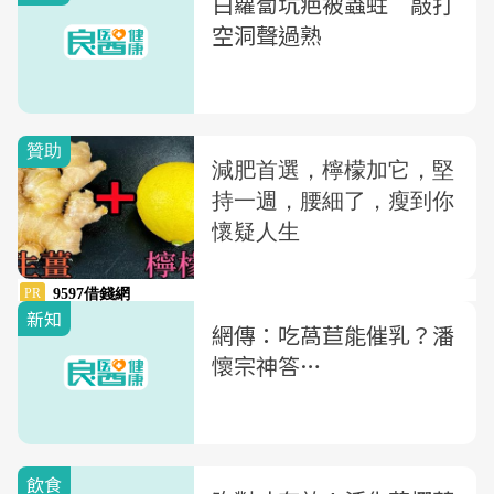
白蘿蔔坑疤被蟲蛀 敲打
空洞聲過熟
新知
網傳：吃萵苣能催乳？潘
懷宗神答…
飲食