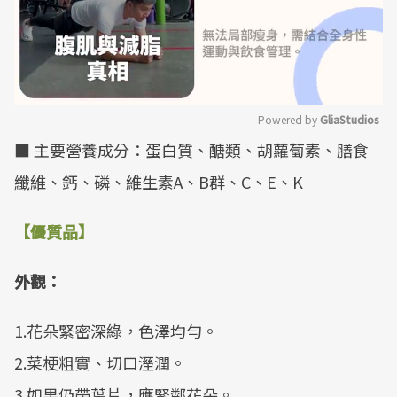
Powered by 
GliaStudios
■ 主要營養成分：蛋白質、醣類、胡蘿蔔素、膳食
Mute
纖維、鈣、磷、維生素A、B群、C、E、K
【優質品】
外觀：
1.花朵緊密深綠，色澤均勻。
2.菜梗粗實、切口溼潤。
3.如果仍帶葉片，應緊鄰花朵。