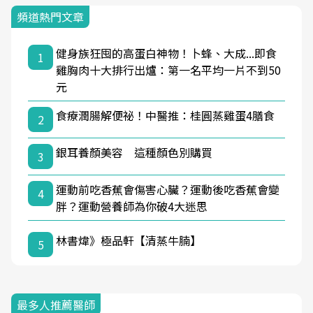
頻道熱門文章
健身族狂囤的高蛋白神物！卜蜂、大成...即食
1
雞胸肉十大排行出爐：第一名平均一片不到50
元
食療潤腸解便祕！中醫推：桂圓蒸雞蛋4膳食
2
銀耳養顏美容 這種顏色別購買
3
運動前吃香蕉會傷害心臟？運動後吃香蕉會變
4
胖？運動營養師為你破4大迷思
林書煒》極品軒【清蒸牛腩】
5
最多人推薦醫師