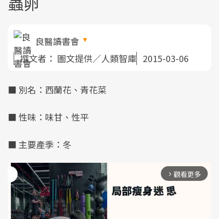
蟲卵
良醫讀書會
撰文者：
圖文提供／人類智庫
2015-03-06
■ 別名：西蘭花、青花菜
■ 性味：味甘、性平
■ 主要產季：冬
觀看更多
arrow_forward_ios