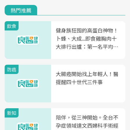
熱門推薦
飲食
健身族狂囤的高蛋白神物！
卜蜂、大成...即食雞胸肉十
大排行出爐：第一名平均一
片不到50元
防癌
大腸癌開始找上年輕人！醫
提醒四十世代三件事
新知
陪伴，從三神開始。全台不
孕症領域達文西婦科手術經