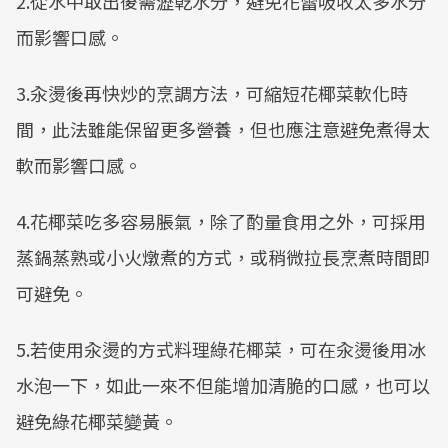
2.從水中取出後需瀝乾水分，避免花蕾吸收太多水分
而影響口感。
3.汆燙後再快炒的烹調方法，可縮短花椰菜軟化時
間，此法雖能保留更多營養，但也應注意避免煮得太
軟而影響口感。
4.花椰菜吃多容易脹氣，除了酌量食用之外，可採用
蒸鍋蒸熟或小火燉煮的方式，或稍微拉長烹煮時間即
可避免。
5.若使用汆燙的方式料理綠花椰菜，可在汆燙後用冰
水泡一下，如此一來不但能增加清脆的口感，也可以
避免綠花椰菜變黃。