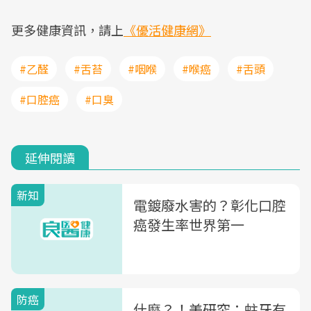
更多健康資訊，請上
《優活健康網》
#乙醛
#舌苔
#咽喉
#喉癌
#舌頭
#口腔癌
#口臭
延伸閱讀
新知
電鍍廢水害的？彰化口腔
癌發生率世界第一
防癌
什麼？！美研究：蛀牙有