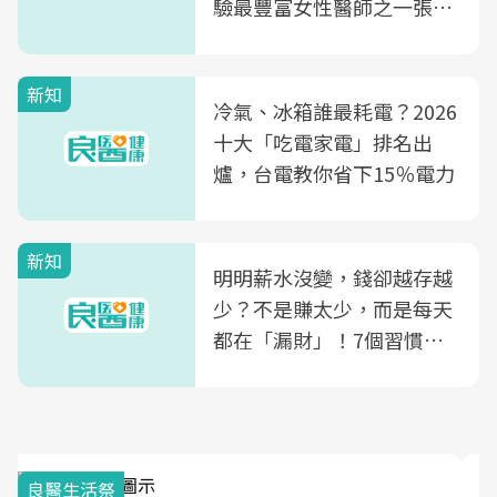
驗最豐富女性醫師之一張永
玲領軍，打造全台首創「生
殖銀行概念形象館」，攜手
新知
光田醫院建構360度女性健
冷氣、冰箱誰最耗電？2026
康照護生態圈
十大「吃電家電」排名出
爐，台電教你省下15％電力
新知
明明薪水沒變，錢卻越存越
少？不是賺太少，而是每天
都在「漏財」！7個習慣一
次看
我與健康韌性的距離