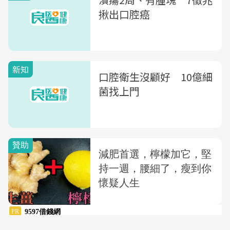
揪出口腔癌
新知
口腔衛生沒顧好 10億細
菌找上門