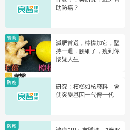
助防癌？
防癌
研究：檳榔如核廢料 會
使突變基因一代傳一代
防癌
潰瘍2周、有腫塊 7徵兆