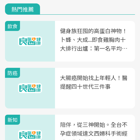
熱門推薦
飲食
健身族狂囤的高蛋白神物！
卜蜂、大成...即食雞胸肉十
大排行出爐：第一名平均一
片不到50元
防癌
大腸癌開始找上年輕人！醫
提醒四十世代三件事
新知
陪伴，從三神開始。全台不
孕症領域達文西婦科手術經