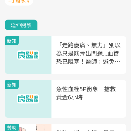
#手腳冰冷
延伸閱讀
新知
「走路痠痛、無力」別以
為只是筋骨出問題...血管
恐已阻塞！醫師：避免
「下肢阻塞」你該知道的
1個關鍵
新知
急性血栓5P徵象 搶救
黃金6小時