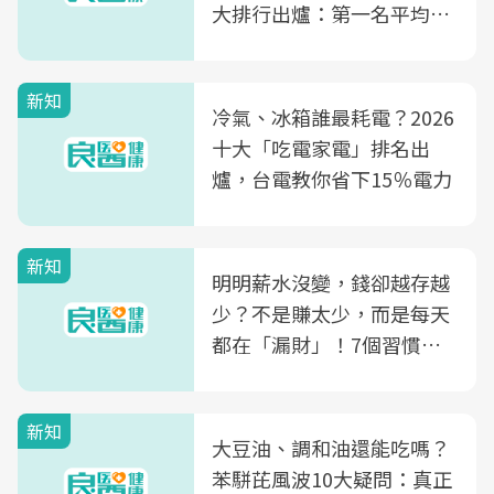
大排行出爐：第一名平均一
片不到50元
新知
冷氣、冰箱誰最耗電？2026
十大「吃電家電」排名出
爐，台電教你省下15％電力
新知
明明薪水沒變，錢卻越存越
少？不是賺太少，而是每天
都在「漏財」！7個習慣一
次看
新知
大豆油、調和油還能吃嗎？
苯駢芘風波10大疑問：真正