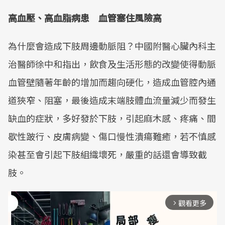
高血壓、高血脂病患 血管塞住風險高
為什麼會造成下肢周邊動脈阻？中國附醫心臟內科主
治醫師徐中和指出，飲食及生活形態的改變使得動脈
血管壁隨著年齡的增加而趨向硬化，造成血管腔內通
道狹窄、阻塞，最後造成末端肢體血流量減少而發生
缺血的症狀，多好發於下肢，引起麻木感、疼痛、間
歇性跛行、皮膚病變、傷口慢性潰瘍難癒，若不慎感
染甚至會引起下肢組織壞死，嚴重的話還會導致截
肢。
觀看更多
arrow_forward_ios