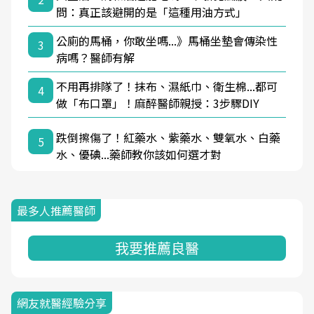
問：真正該避開的是「這種用油方式」
公廁的馬桶，你敢坐嗎...》馬桶坐墊會傳染性
3
病嗎？醫師有解
不用再排隊了！抹布、濕紙巾、衛生棉...都可
4
做「布口罩」！麻醉醫師親授：3步驟DIY
跌倒擦傷了！紅藥水、紫藥水、雙氧水、白藥
5
水、優碘...藥師教你該如何選才對
最多人推薦醫師
我要推薦良醫
網友就醫經驗分享