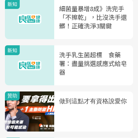
新知
細菌量暴增8成》洗完手
「不擦乾」，比沒洗手還
髒！正確洗淨3關鍵
新知
洗手乳生菌超標 食藥
署：盡量挑選感應式給皂
器