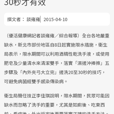
30秒才有效
撰文者：
談雍雍
2015-04-10
（優活健康網記者談雍雍／綜合報導）全台各地嚴重
缺水，新北市部份地區自8日起實施限水措施，衛生
局表示，限水期間可以利用酒精性乾洗手液，或使用
肥皂及少量清水來清潔雙手，落實「濕搓沖捧擦」五
步驟及「內外夾弓大立完」搓洗20至30秒的技巧，
可避免病菌經雙手感染傳染病。
衛生局簡任技正李佳琪說明，限水期間，民眾可能因
缺水而忽略了洗手的重要，尤其是如廁後、吃東西
前、看病後、外出返家後更要落實正確的洗手方法。