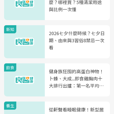
麼？哪裡買？5種清潔用途
與比例一次懂
新知
2026七夕什麼時候？七夕日
期、由來與3習俗8禁忌一次
看
飲食
健身族狂囤的高蛋白神物！
卜蜂、大成...即食雞胸肉十
大排行出爐：第一名平均一
片不到50元
養生
從鼾聲看睡眠健康！新型居