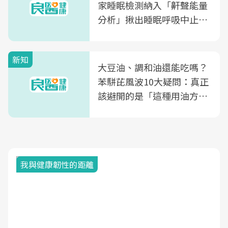
家睡眠檢測納入「鼾聲能量
分析」揪出睡眠呼吸中止症
風險
新知
大豆油、調和油還能吃嗎？
苯駢芘風波10大疑問：真正
該避開的是「這種用油方
式」
我與健康韌性的距離