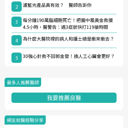
濾藍光產品真有效？ 醫師告訴你
2
每分鐘190萬腦細胞死亡！把握中風黃金救援
3
4.5小時，醫警告：遇3症狀快打119搶時間
為什麼大醫院裡的病人和護士總是衝來衝去？
4
30強心針救不回郭金發！換人工心臟會更好？
5
最多人推薦醫師
我要推薦良醫
網友就醫經驗分享