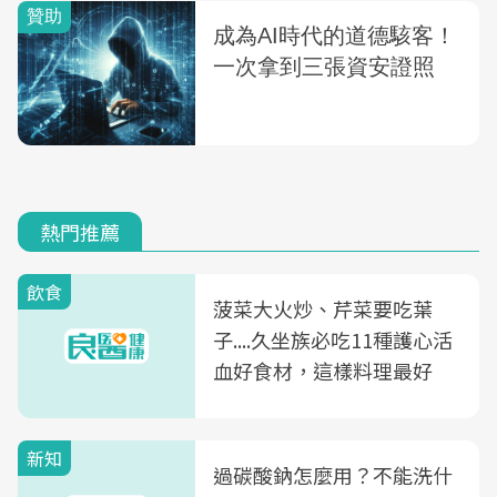
熱門推薦
飲食
菠菜大火炒、芹菜要吃葉
子....久坐族必吃11種護心活
血好食材，這樣料理最好
新知
過碳酸鈉怎麼用？不能洗什