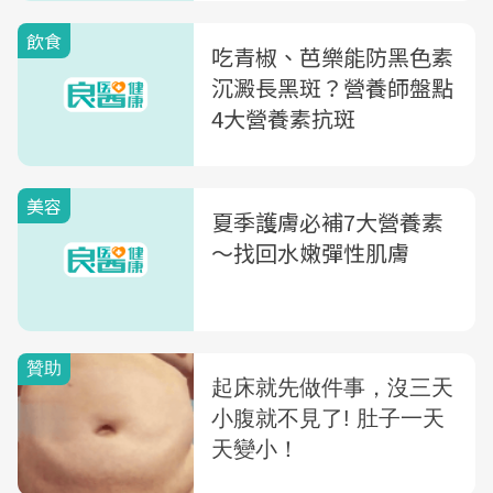
飲食
吃青椒、芭樂能防黑色素
沉澱長黑斑？營養師盤點
4大營養素抗斑
美容
夏季護膚必補7大營養素
〜找回水嫩彈性肌膚