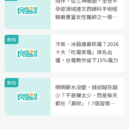
陪伴，從三神開始。全台不
孕症領域達文西婦科手術經
驗最豐富女性醫師之一張永
玲領軍，打造全台首創「生
殖銀行概念形象館」，攜手
新知
光田醫院建構360度女性健
冷氣、冰箱誰最耗電？2026
康照護生態圈
十大「吃電家電」排名出
爐，台電教你省下15％電力
新知
明明薪水沒變，錢卻越存越
少？不是賺太少，而是每天
都在「漏財」！7個習慣一
次看