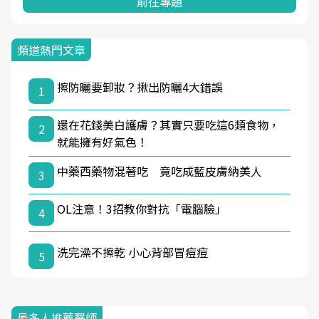
前往專題
頻道熱門文章
擦防曬要卸妝？揪出防曬4大錯誤
1
還在花錢美白護膚？其實只要吃這6類食物，
2
就能擁有好氣色！
中藥西藥物混著吃 竟吃成藍皮膚納美人
3
OL注意！3招教你對抗「電腦臉」
4
洗完澡不擦乾 小心背部冒痘痘
5
最多人推薦醫師