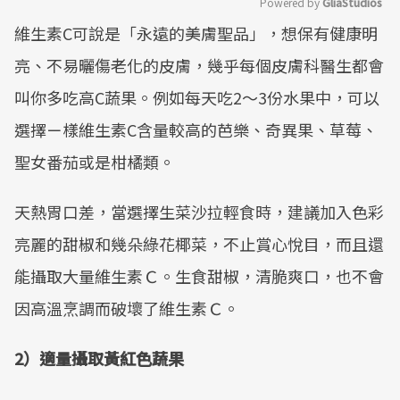
Powered by 
GliaStudios
維生素C可說是「永遠的美膚聖品」，想保有健康明
Mute
亮、不易曬傷老化的皮膚，幾乎每個皮膚科醫生都會
叫你多吃高C蔬果。例如每天吃2～3份水果中，可以
選擇ㄧ樣維生素C含量較高的芭樂、奇異果、草莓、
聖女番茄或是柑橘類。
天熱胃口差，當選擇生菜沙拉輕食時，建議加入色彩
亮麗的甜椒和幾朵綠花椰菜，不止賞心悅目，而且還
能攝取大量維生素Ｃ。生食甜椒，清脆爽口，也不會
因高溫烹調而破壞了維生素Ｃ。
2）適量攝取黃紅色蔬果