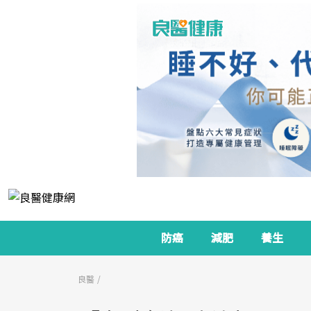
防癌
減肥
養生
良醫