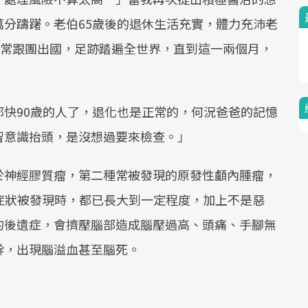
分躊躇。老伯65歲後的退休生活充實，體力充沛老
經常跟團出國，足跡踏遍全世界，直到這一兩個月，
快90歲的人了，退化也是正常的，何況爸爸的記憶
智意識抬頭，是沒想過要來檢查。」
於神經膠質瘤，第二種常被發現的原發性顱內腫瘤，
症狀被發現時，都已長大到一定程度，加上不是惡
的後遺症，會擠壓腦部造成腦壓過高、頭痛、手腳無
幹，出現腦溢血甚至腦死。
。