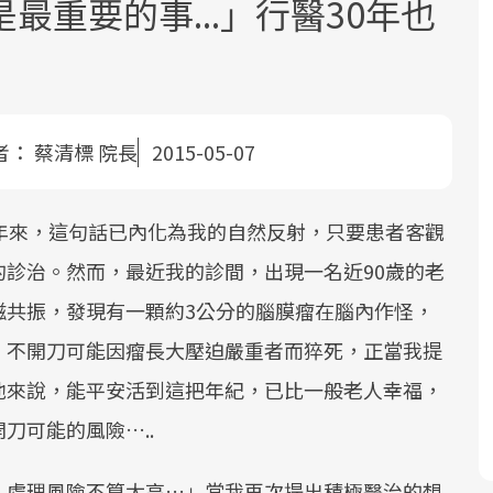
最重要的事...」行醫30年也
者：
蔡清標 院長
2015-05-07
面對超高齡社會的浪潮，台灣正在快速
2025年，就到良醫生活祭體驗「一站式
良醫健康網從「換季的身體變化」出
多年來，這句話已內化為我的自然反射，只要患者客觀
邁向「健康照護」的新時代。隨著國家
健康新生活」，從講座、體驗到運動，
發，透過醫學觀點與日常感受的對話，
診治。然而，最近我的診間，出現一名近90歲的老
政策如「健康台灣推動委員會」與「長
全面啟動你的健康革命！
建立對亞健康的認知，進而引導實際的
照3.0」的推進，「預防醫學」已成全民
改善行動。
磁共振，發現有一顆約3公分的腦膜瘤在腦內作怪，
關注的核心議題。然而，健檢不只是醫
，不開刀可能因瘤長大壓迫嚴重者而猝死，正當我提
療院所的服務，更是民眾了解自身健康
他來說，能平安活到這把年紀，已比一般老人幸福，
狀況、啟動健康管理的重要起點。
刀可能的風險…..
前往專題
前往專題
前往專題
，處理風險不算太高…」當我再次提出積極醫治的想