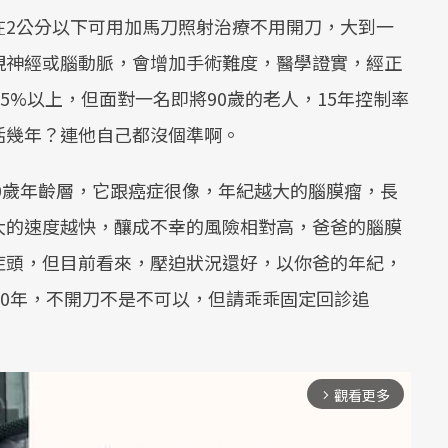
在2公分以下可用加馬刀照射治療不用開刀，大到一
視神經或腦動脈，會增加手術難度，醫學證實，經正
5%以上，但面對一名即將90歲的老人，15年控制率
活幾年？連他自己都沒個準啊。
70歲年齡層，它跟癌症很像，年紀越大的腦膜瘤，長
大的速度越快，釀成不幸的風險相對高，爸爸的腦膜
症頭，但目前看來，壓迫狀況還好，以你爸的年紀，
10年，不開刀不是不可以，但請乖乖固定回診追
觀看更多
arrow_forward_ios