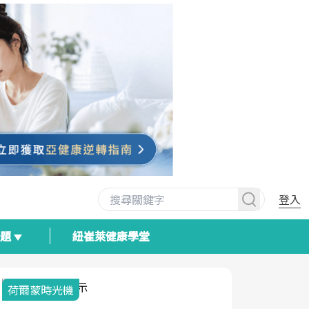
登入
專題
紐崔萊健康學堂
荷爾蒙時光機
2025健檢