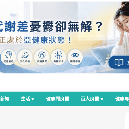
新知
生活
健康問良醫
百大良醫
健康
良醫生活祭
我與健康韌性的距離