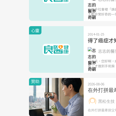
在現今社會裡「誤
人都非常好奇的一
心靈
2014-01-25
得了癌症才
志志的醫界
「大夫，您好啊，
長，才進到手術房