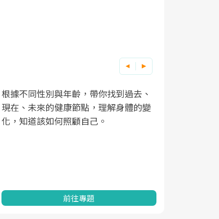
根據不同性別與年齡，帶你找到過去、
因應超高齡
現在、未來的健康節點，理解身體的變
「2025
化，知道該如何照顧自己。
康促進為目
民眾健康的
查、數據分
一起成為台
前往專題