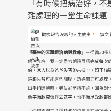
「有時候把病治好，不是
難處理的一堂生命課題
健檢報告沒寫的人生故事
撰文
「醫生的天職是治病與救命」
－從醫30
條件允許，我一定盡力朝這目標完成每次的
伯，家人以為爸爸失智帶來檢查，照了核
這跟失智可能有些關聯，透過開刀可處理
出手術建議時，老伯卻堅持不肯，因為對
他寧願腦瘤發作去安寧，也不願承受腦部開
「你爸不開刀？這顆瘤的位置長在頭頂蓋