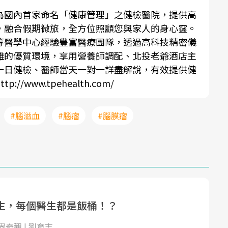
為國內首家命名「健康管理」之健檢醫院，提供高
，融合假期微旅，全方位照顧您與家人的身心靈。
等醫學中心經驗豐富醫療團隊，透過高科技精密儀
離的優質環境，享用營養師調配、北投老爺酒店主
一日健檢、醫師當天一對一詳盡解說，有效提供健
ttp://www.tpehealth.com/
#腦溢血
#腦瘤
#腦膜瘤
生，每個醫生都是飯桶！？
奇觀 | 劉育志