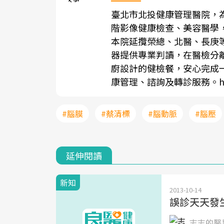
臺北市北投健康管理醫院，
階影像健康檢查、美容醫學
本院延攬榮總、北醫、長庚
器提供專業判讀，在醫檢分
廚設計的健檢餐，安心完成
康管理、諮詢及轉診服務。
h
#腦膜
#蔡清標
#腦動脈
#腦壓
延伸閱讀
新知
2013-10-14
誤診天天發
志志的醫界