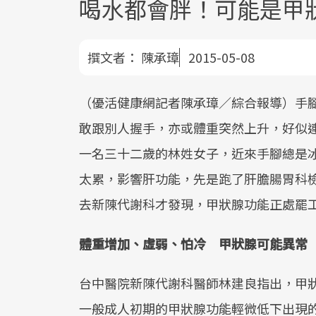
喝水都會胖！可能是甲
撰文者：
陳承璋
2015-05-08
（優活健康網記者陳承璋／綜合報導）手
敢跟別人握手，亦或體重突然上升，好似
一名三十二歲的林姓女子，近來手腳總是
太累，影響肝功能，先是跑了肝膽腸胃科
去新陳代謝科才發現，甲狀腺功能正處罷
體重增加、虛弱、怕冷 甲狀腺可能異常
台中醫院新陳代謝科醫師林建良指出，甲
一般成人初期的甲狀腺功能輕微低下出現