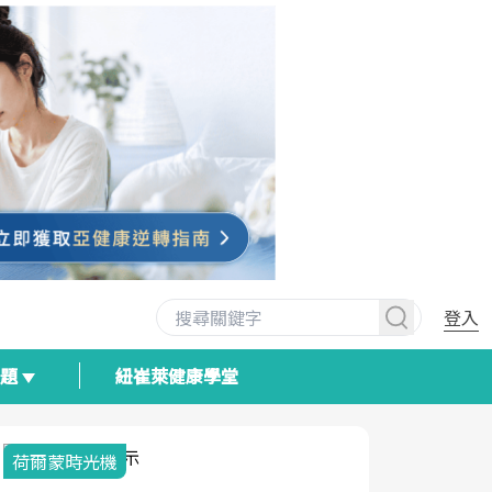
登入
專題
紐崔萊健康學堂
荷爾蒙時光機
2025健檢