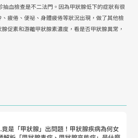
診抽血檢查是不二法門。因為甲狀腺低下的症狀有很
冷、疲倦、便祕、身體疲倦等狀況出現，做了其他檢
狀腺促素和游離甲狀腺素濃度，看是否甲狀腺異常，
...竟是「甲狀腺」出問題！甲狀腺疾病為何女
師解析「甲狀腺毒症、甲狀腺高能症」是什麼