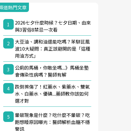
頻道熱門文章
2026七夕什麼時候？七夕日期、由來
1
與3習俗8禁忌一次看
大豆油、調和油還能吃嗎？苯駢芘風
2
波10大疑問：真正該避開的是「這種
用油方式」
公廁的馬桶，你敢坐嗎...》馬桶坐墊
3
會傳染性病嗎？醫師有解
跌倒擦傷了！紅藥水、紫藥水、雙氧
4
水、白藥水、優碘...藥師教你該如何
選才對
暈碳現象是什麼？吃什麼不暈碳？吃
5
飽想睡原因曝光：醫師解析血糖不穩
警訊