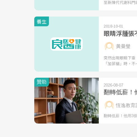
至新陳代代謝科門
養生
2018-10-01
眼睛浮腫張
黃曼瑩
突然出現眼瞼下垂
「加菲貓」時，不