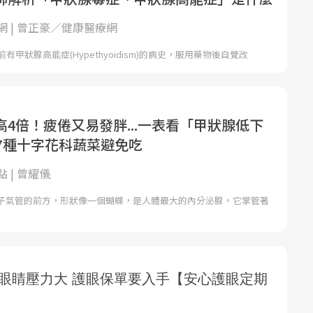
網 | 曾正豪／健康醫療網
有甲狀腺高能症(Hypethyoidism)的病史，服用藥物後自覺改
4倍！疲倦又易發胖...一表看「甲狀腺低下
，7種十字花科蔬菜避免吃
 | 曾耀儀
子氣管的前方，形狀像一個蝴蝶，是人體最大的內分泌腺。它掌管著