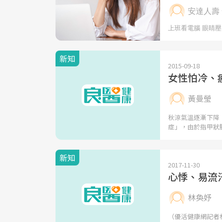
新知
2015-09-18
女性怕冷、
黃曼瑩
秋涼氣溫逐漸下降
症」，由於指甲狀
新知
2017-11-30
心悸、易流
林奐妤
（優活健康網記者