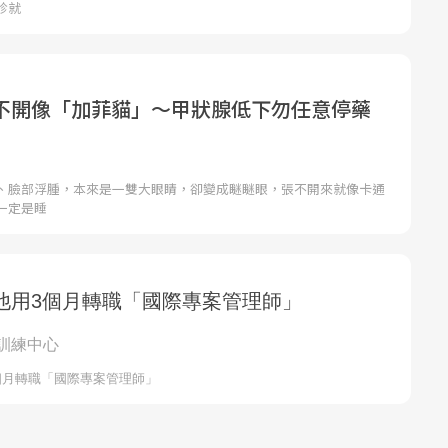
診就
不開像「加菲貓」〜甲狀腺低下勿任意停藥
、臉部浮腫，本來是一雙大眼睛，卻變成瞇瞇眼，張不開來就像卡通
一定是睡