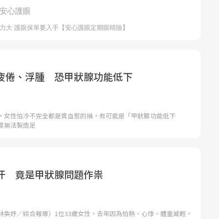
疲倦、浮腫 恐甲狀腺功能低下
，女性怕冷不完全都是貧血惹的禍，有可能是「甲狀腺功能低下
腺無法製造足
汗 竟是甲狀腺問題作祟
林奐妤／綜合報導）1位33歲女性，去年因為怕熱、心悸、體重減輕，