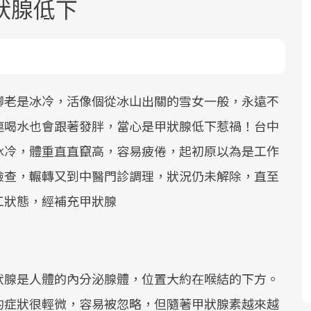
狀腺低下
腳老是冰冷，活像個從冰山出關的雪女一般，永遠不
連喝水也會跟著發胖，當心是甲狀腺低下惹禍！台中
面對超高齡社會的浪潮，台灣正在快速
2025年，就到良醫生活祭體驗「一站式
良醫健康網從「換季的身體變化」出
冰冷，體重直直竄高，容易疲倦，起初原以為是工作
邁向「健康照護」的新時代。隨著國家
健康新生活」，從講座、體驗到運動，
發，透過醫學觀點與日常感受的對話，
政策如「健康台灣推動委員會」與「長
全面啟動你的健康革命！
建立對亞健康的認知，進而引導實際的
檢查，輾轉又到中醫門診調理，狀況仍未解除，直至
照3.0」的推進，「預防醫學」已成全民
改善行動。
工狀態，經補充甲狀腺
關注的核心議題。然而，健檢不只是醫
療院所的服務，更是民眾了解自身健康
狀況、啟動健康管理的重要起點。
狀腺是人體的內分泌腺體，位置大約在喉結的下方。
前往專題
前往專題
前往專題
的症狀很輕微，容易被忽略，但隨著甲狀腺素越來越