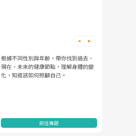
根據不同性別與年齡，帶你找到過去、
因應超高齡
現在、未來的健康節點，理解身體的變
「2025
化，知道該如何照顧自己。
康促進為目
民眾健康的
查、數據分
一起成為台
前往專題